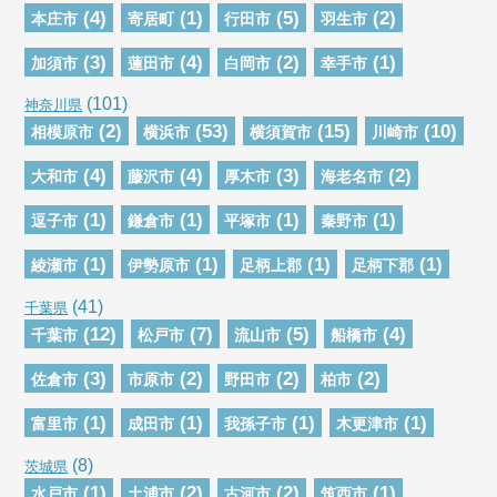
(4)
(1)
(5)
(2)
本庄市
寄居町
行田市
羽生市
(3)
(4)
(2)
(1)
加須市
蓮田市
白岡市
幸手市
(101)
神奈川県
(2)
(53)
(15)
(10)
相模原市
横浜市
横須賀市
川崎市
(4)
(4)
(3)
(2)
大和市
藤沢市
厚木市
海老名市
(1)
(1)
(1)
(1)
逗子市
鎌倉市
平塚市
秦野市
(1)
(1)
(1)
(1)
綾瀬市
伊勢原市
足柄上郡
足柄下郡
(41)
千葉県
(12)
(7)
(5)
(4)
千葉市
松戸市
流山市
船橋市
(3)
(2)
(2)
(2)
佐倉市
市原市
野田市
柏市
(1)
(1)
(1)
(1)
富里市
成田市
我孫子市
木更津市
(8)
茨城県
(1)
(2)
(2)
(1)
水戸市
土浦市
古河市
筑西市