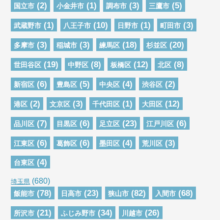
(2)
(1)
(3)
(5)
国立市
小金井市
調布市
三鷹市
(1)
(10)
(1)
(3)
武蔵野市
八王子市
日野市
町田市
(3)
(3)
(18)
(20)
多摩市
稲城市
練馬区
杉並区
(19)
(8)
(12)
(8)
世田谷区
中野区
板橋区
北区
(6)
(5)
(4)
(2)
新宿区
豊島区
中央区
渋谷区
(2)
(3)
(1)
(12)
港区
文京区
千代田区
大田区
(7)
(6)
(23)
(6)
品川区
目黒区
足立区
江戸川区
(6)
(6)
(4)
(3)
江東区
葛飾区
墨田区
荒川区
(4)
台東区
(680)
埼玉県
(78)
(23)
(82)
(68)
飯能市
日高市
狭山市
入間市
(21)
(34)
(26)
所沢市
ふじみ野市
川越市