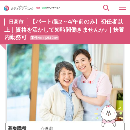
看護・
介護
系求人サービス
【パート/週2～4/午前のみ】初任者以
日高市
上｜資格を活かして短時間働きませんか♪｜扶養
内勤務可
案件No：j2510cw
募集職種
介護職