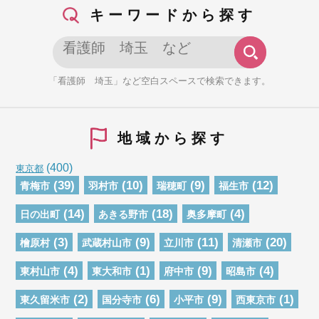
キーワードから探す
「看護師 埼玉」など空白スペースで検索できます。
地域から探す
(400)
東京都
(39)
(10)
(9)
(12)
青梅市
羽村市
瑞穂町
福生市
(14)
(18)
(4)
日の出町
あきる野市
奥多摩町
(3)
(9)
(11)
(20)
檜原村
武蔵村山市
立川市
清瀬市
(4)
(1)
(9)
(4)
東村山市
東大和市
府中市
昭島市
(2)
(6)
(9)
(1)
東久留米市
国分寺市
小平市
西東京市