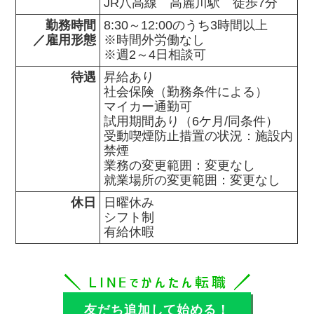
JR八高線　高麗川駅　徒歩7分
勤務時間

8:30～12:00のうち3時間以上

／雇用形態
※時間外労働なし

※週2～4日相談可
待遇
昇給あり

社会保険（勤務条件による）

マイカー通勤可

試用期間あり（6ケ月/同条件）

受動喫煙防止措置の状況：施設内
禁煙

業務の変更範囲：変更なし

就業場所の変更範囲：変更なし
休日
日曜休み

シフト制

有給休暇
友だち追加して始める！