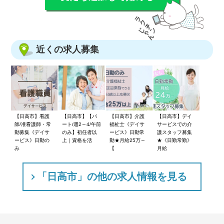
近くの求人募集
【日高市】看護
【日高市】【パ
【日高市】介護
【日高市】デイ
師/准看護師・常
ート/週2～4/午前
福祉士《デイサ
サービスでの介
勤募集《デイサ
のみ】初任者以
ービス》日勤常
護スタッフ募集
ービス》日勤の
上｜資格を活
勤★月給25万～
★《日勤常勤》
み
【
月給
「日高市」の他の求人情報を見る