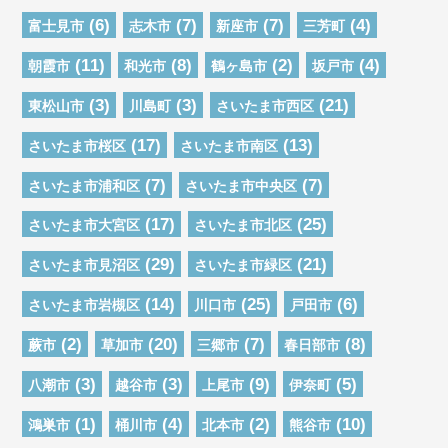
(6)
(7)
(7)
(4)
富士見市
志木市
新座市
三芳町
(11)
(8)
(2)
(4)
朝霞市
和光市
鶴ヶ島市
坂戸市
(3)
(3)
(21)
東松山市
川島町
さいたま市西区
(17)
(13)
さいたま市桜区
さいたま市南区
(7)
(7)
さいたま市浦和区
さいたま市中央区
(17)
(25)
さいたま市大宮区
さいたま市北区
(29)
(21)
さいたま市見沼区
さいたま市緑区
(14)
(25)
(6)
さいたま市岩槻区
川口市
戸田市
(2)
(20)
(7)
(8)
蕨市
草加市
三郷市
春日部市
(3)
(3)
(9)
(5)
八潮市
越谷市
上尾市
伊奈町
(1)
(4)
(2)
(10)
鴻巣市
桶川市
北本市
熊谷市