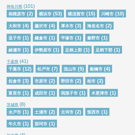
(101)
神奈川県
(2)
(53)
(15)
(10)
相模原市
横浜市
横須賀市
川崎市
(4)
(4)
(3)
(2)
大和市
藤沢市
厚木市
海老名市
(1)
(1)
(1)
(1)
逗子市
鎌倉市
平塚市
秦野市
(1)
(1)
(1)
(1)
綾瀬市
伊勢原市
足柄上郡
足柄下郡
(41)
千葉県
(12)
(7)
(5)
(4)
千葉市
松戸市
流山市
船橋市
(3)
(2)
(2)
(2)
佐倉市
市原市
野田市
柏市
(1)
(1)
(1)
(1)
富里市
成田市
我孫子市
木更津市
(8)
茨城県
(1)
(2)
(2)
(1)
水戸市
土浦市
古河市
筑西市
(1)
(1)
牛久市
那珂市