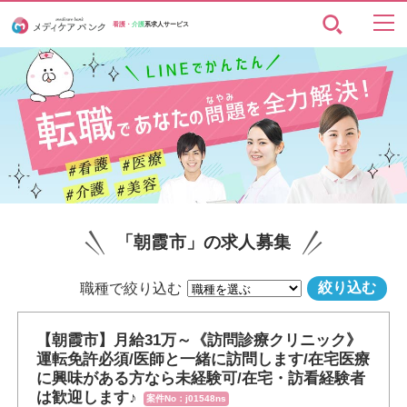
看護・
介護
系求人サービス
「朝霞市」の求人募集
職種で絞り込む
【朝霞市】月給31万～《訪問診療クリニック》
運転免許必須/医師と一緒に訪問します/在宅医療
に興味がある方なら未経験可/在宅・訪看経験者
は歓迎します♪
案件No：j01548ns