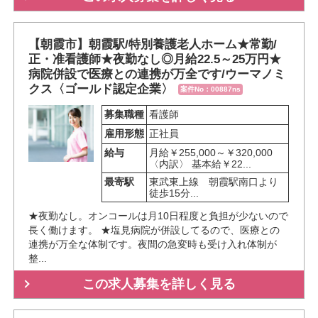
【朝霞市】朝霞駅/特別養護老人ホーム★常勤/
正・准看護師★夜勤なし◎月給22.5～25万円★
病院併設で医療との連携が万全です/ウーマノミ
クス〈ゴールド認定企業〉
案件No：00887ns
募集職種
看護師
雇用形態
正社員
給与
月給￥255,000～￥320,000
〈内訳〉 基本給￥22...
最寄駅
東武東上線　朝霞駅南口より
徒歩15分...
★夜勤なし。オンコールは月10日程度と負担が少ないので
長く働けます。 ★塩見病院が併設してるので、医療との
連携が万全な体制です。夜間の急変時も受け入れ体制が
整...
この求人募集を詳しく見る