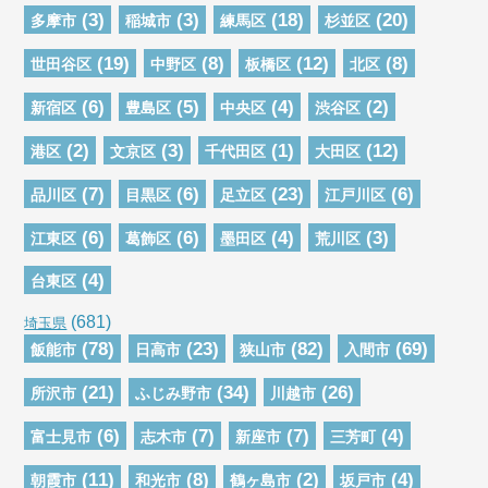
(3)
(3)
(18)
(20)
多摩市
稲城市
練馬区
杉並区
(19)
(8)
(12)
(8)
世田谷区
中野区
板橋区
北区
(6)
(5)
(4)
(2)
新宿区
豊島区
中央区
渋谷区
(2)
(3)
(1)
(12)
港区
文京区
千代田区
大田区
(7)
(6)
(23)
(6)
品川区
目黒区
足立区
江戸川区
(6)
(6)
(4)
(3)
江東区
葛飾区
墨田区
荒川区
(4)
台東区
(681)
埼玉県
(78)
(23)
(82)
(69)
飯能市
日高市
狭山市
入間市
(21)
(34)
(26)
所沢市
ふじみ野市
川越市
(6)
(7)
(7)
(4)
富士見市
志木市
新座市
三芳町
(11)
(8)
(2)
(4)
朝霞市
和光市
鶴ヶ島市
坂戸市