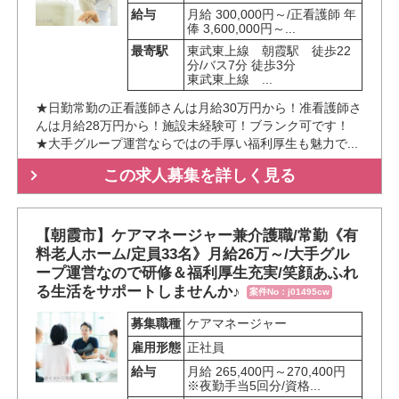
給与
月給 300,000円～/正看護師 年
俸 3,600,000円～...
最寄駅
東武東上線　朝霞駅　徒歩22
分/バス7分 徒歩3分

東武東上線　...
★日勤常勤の正看護師さんは月給30万円から！准看護師さ
んは月給28万円から！施設未経験可！ブランク可です！
★大手グループ運営ならではの手厚い福利厚生も魅力で...
この求人募集を詳しく見る
【朝霞市】ケアマネージャー兼介護職/常勤《有
料老人ホーム/定員33名》月給26万～/大手グル
ープ運営なので研修＆福利厚生充実/笑顔あふれ
る生活をサポートしませんか♪
案件No：j01495cw
募集職種
ケアマネージャー
雇用形態
正社員
給与
月給 265,400円～270,400円
※夜勤手当5回分/資格...