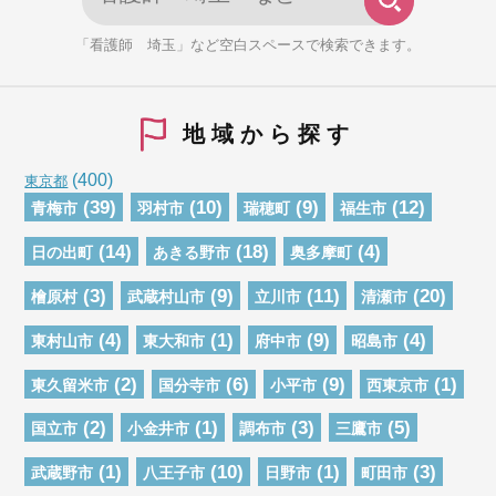
「看護師 埼玉」など空白スペースで検索できます。
地域から探す
(400)
東京都
(39)
(10)
(9)
(12)
青梅市
羽村市
瑞穂町
福生市
(14)
(18)
(4)
日の出町
あきる野市
奥多摩町
(3)
(9)
(11)
(20)
檜原村
武蔵村山市
立川市
清瀬市
(4)
(1)
(9)
(4)
東村山市
東大和市
府中市
昭島市
(2)
(6)
(9)
(1)
東久留米市
国分寺市
小平市
西東京市
(2)
(1)
(3)
(5)
国立市
小金井市
調布市
三鷹市
(1)
(10)
(1)
(3)
武蔵野市
八王子市
日野市
町田市