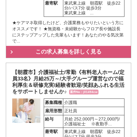
最寄駅
東武東上線　朝霞駅　徒歩22
分/バス7分 徒歩3分

東武東上線　...
★ケアマネ取得したけど、介護業務もやりたいという方に
オススメです！ ★無資格・未経験からフロア長や施設長
にステップアップした先輩もいます！あなたのやる気次第
で...
この求人募集を詳しく見る
【朝霞市】介護福祉士/常勤《有料老人ホーム/定
員33名》月給25万～/大手グループ運営なので福
利厚生＆研修充実/経験者歓迎/笑顔あふれる生活
をサポートしませんか♪
案件No：j01494cw
募集職種
介護職
雇用形態
正社員
給与
月給 252,000円～272,000円/
介護福祉士 ※夜勤手...
最寄駅
東武東上線　朝霞駅　徒歩22
分/バス7分 徒歩3分
