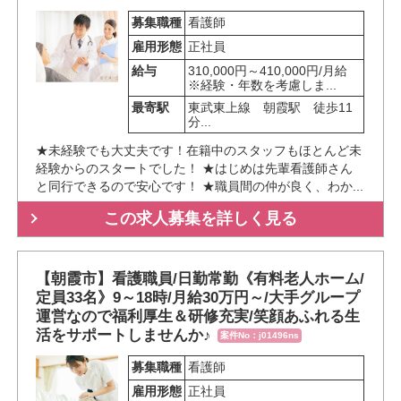
募集職種
看護師
雇用形態
正社員
給与
310,000円～410,000円/月給
※経験・年数を考慮しま...
最寄駅
東武東上線　朝霞駅　徒歩11
分...
★未経験でも大丈夫です！在籍中のスタッフもほとんど未
経験からのスタートでした！ ★はじめは先輩看護師さん
と同行できるので安心です！ ★職員間の仲が良く、わか...
この求人募集を詳しく見る
【朝霞市】看護職員/日勤常勤《有料老人ホーム/
定員33名》9～18時/月給30万円～/大手グループ
運営なので福利厚生＆研修充実/笑顔あふれる生
活をサポートしませんか♪
案件No：j01496ns
募集職種
看護師
雇用形態
正社員