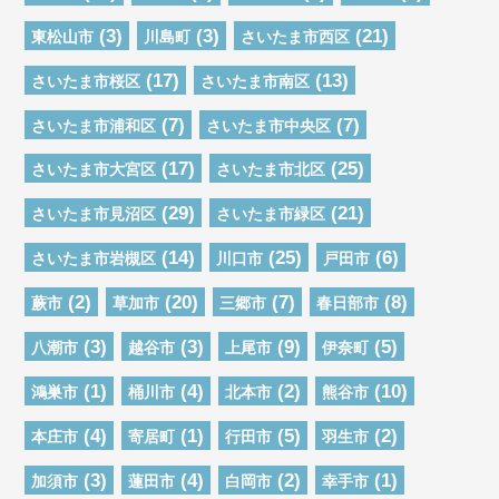
(3)
(3)
(21)
東松山市
川島町
さいたま市西区
(17)
(13)
さいたま市桜区
さいたま市南区
(7)
(7)
さいたま市浦和区
さいたま市中央区
(17)
(25)
さいたま市大宮区
さいたま市北区
(29)
(21)
さいたま市見沼区
さいたま市緑区
(14)
(25)
(6)
さいたま市岩槻区
川口市
戸田市
(2)
(20)
(7)
(8)
蕨市
草加市
三郷市
春日部市
(3)
(3)
(9)
(5)
八潮市
越谷市
上尾市
伊奈町
(1)
(4)
(2)
(10)
鴻巣市
桶川市
北本市
熊谷市
(4)
(1)
(5)
(2)
本庄市
寄居町
行田市
羽生市
(3)
(4)
(2)
(1)
加須市
蓮田市
白岡市
幸手市