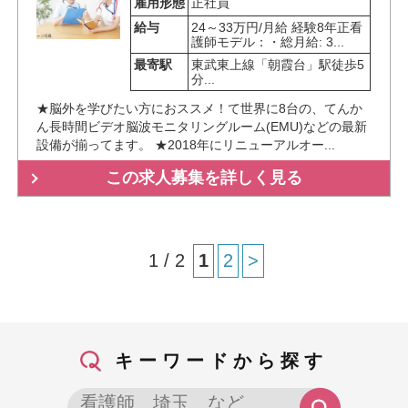
雇用形態
正社員
給与
24～33万円/月給 経験8年正看
護師モデル：・総月給: 3...
最寄駅
東武東上線「朝霞台」駅徒歩5
分...
★脳外を学びたい方におススメ！て世界に8台の、てんか
ん長時間ビデオ脳波モニタリングルーム(EMU)などの最新
設備が揃ってます。 ★2018年にリニューアルオー...
この求人募集を詳しく見る
1 / 2
1
2
>
キーワードから探す