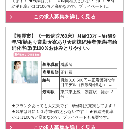
てます！ ★残業は月に１０時間程度と少ないです！ ★有
給消化率がほぼ100％と高めなので、プライベートも...
この求人募集を詳しく見る
【朝霞市】《一般病院/60床》月給33万～/経験9
年/夜勤あり常勤★寮あり★病棟経験者優遇/有給
消化率ほぼ100％お休みとりやすい♪
案件No：j00888ns
募集職種
看護師
雇用形態
正社員
給与
月給310,500円～正看護師/2年
目モデル（夜勤5回含む） →...
最寄駅
東武東上線　朝霞駅　徒歩13
分...
★ブランクあっても大丈夫です！研修制度充実してます！
★残業は月に１０時間程度と少ないです！ ★有給消化率
がほぼ100％と高めなので、プライベートも充実です...
この求人募集を詳しく見る