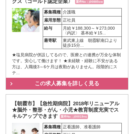
クス〈ゴールド認定企業〉
案件No：j00885cw
募集職種
介護職
雇用形態
正社員
給与
月給￥188,300～￥273,000
〈内訳〉 基本給￥15...
最寄駅
東武東上線　朝霞駅南口より
徒歩15分...
★塩見病院が併設してるので、医療との連携が万全な体制
です。安心して働けます！ ★未経験・経験に不安がある
方は、入職後3～6ケ月は夜勤がありません。段階的にス
テ...
この求人募集を詳しく見る
【朝霞市】【急性期病院】2018年リニューアル
★脳外・整形・がん・小児★教育制度充実でス
キルアップできます
案件No：j00019ns
募集職種
正看護師、准看護師