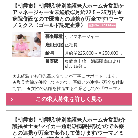
【朝霞市】朝霞駅/特別養護老人ホーム★常勤ケ
アマネージャー★未経験◎月給22.5～25万円★
病院併設なので医療との連携が万全です/ウーマ
ノミクス〈ゴールド認定企業〉
案件No：00886cw
募集職種
ケアマネージャー
雇用形態
正社員
給与
月給￥225,000～￥250,000...
最寄駅
東武東上線　朝霞駅南口より
徒歩15分...
★未経験でも◎先輩スタッフが丁寧にサポートします。
★塩見病院が併設してるので、医療との連携が万全な体制
です。 ★女性の活躍を推進する企業としての「ウーマノ...
この求人募集を詳しく見る
【朝霞市】朝霞駅/特別養護老人ホーム★常勤/介
護福祉士★/マイカー通勤◎病院併設なので医療
との連携が万全で安心して働けます/ウーマノミ