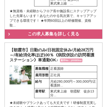
東武東上線　...
★無資格・未経験からフロア長や施設長にステップアップ
した先輩もいます！あなたのやる気次第で、キャリアアッ
プできる環境です！ ★年間60回以上の研修開催、資格
取...
この求人募集を詳しく見る
【朝霞市】日勤のみ/日祝固定休み/月給28万円
～/有給消化率ほぼ100％《病院併設の訪問看護
ステーション》車通勤OK♪
案件No：j00889ns
募集職種
正看護師
雇用形態
正社員
給与
月給280,000円～300,000円/正
看護師...
最寄駅
東武東上線　朝霞駅　徒歩13
分...
★未経験やブランクあっても大丈夫です！研修制度充実し