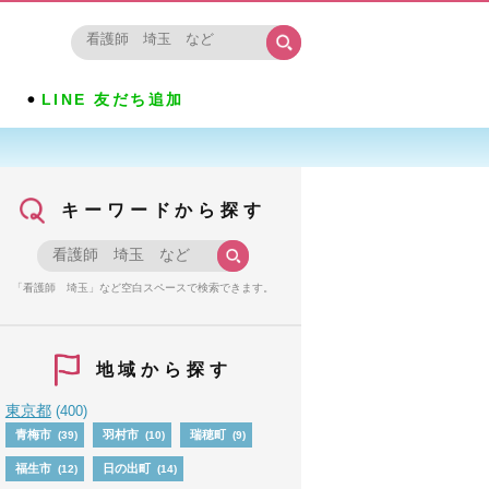
LINE 友だち追加
キーワードから探す
「看護師 埼玉」など空白スペースで検索できます。
地域から探す
東京都
(400)
青梅市
羽村市
瑞穂町
(39)
(10)
(9)
福生市
日の出町
(12)
(14)