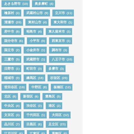
あきる野市
奥多摩町
(18)
(4)
檜原村
武蔵村山市
立川市
(3)
(9)
(11)
清瀬市
東村山市
東大和市
(20)
(4)
(1)
府中市
昭島市
東久留米市
(9)
(4)
(2)
国分寺市
小平市
西東京市
(6)
(9)
(1)
国立市
小金井市
調布市
(2)
(1)
(3)
三鷹市
武蔵野市
八王子市
(5)
(1)
(10)
日野市
町田市
多摩市
(1)
(3)
(3)
稲城市
練馬区
杉並区
(3)
(18)
(20)
世田谷区
中野区
板橋区
(19)
(8)
(12)
北区
新宿区
豊島区
(8)
(6)
(5)
中央区
渋谷区
港区
(4)
(2)
(2)
文京区
千代田区
大田区
(3)
(1)
(12)
品川区
目黒区
足立区
(7)
(6)
(23)
江戸川区
江東区
葛飾区
(6)
(6)
(6)