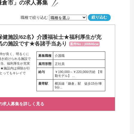
鎌倉市」の求人募集
職種で絞り込む
健施設/62名》介護福祉士★福利厚生が充
気の施設です★各諸手当あり
案件No：j00846cw
仲が良く、明るくに
募集職種
介護職
働き続けられる施設で
手当、福利厚生が充実
雇用形態
正社員
 ★施設内は掃除が行
給与
￥190,000～￥220,000/月給 【常
とってもキレイで
勤モデル】 ...
最寄駅
横浜線「鎌倉」駅　徒歩15分/車
9分...
の求人募集を詳しく見る