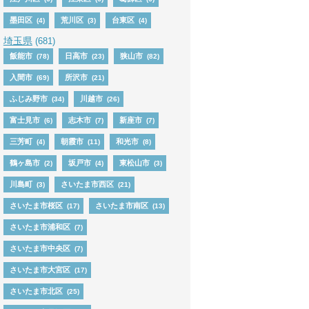
墨田区
荒川区
台東区
(4)
(3)
(4)
埼玉県
(681)
飯能市
日高市
狭山市
(78)
(23)
(82)
入間市
所沢市
(69)
(21)
ふじみ野市
川越市
(34)
(26)
富士見市
志木市
新座市
(6)
(7)
(7)
三芳町
朝霞市
和光市
(4)
(11)
(8)
鶴ヶ島市
坂戸市
東松山市
(2)
(4)
(3)
川島町
さいたま市西区
(3)
(21)
さいたま市桜区
さいたま市南区
(17)
(13)
さいたま市浦和区
(7)
さいたま市中央区
(7)
さいたま市大宮区
(17)
さいたま市北区
(25)