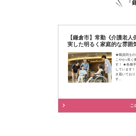
「
【鎌倉市】常勤《介護老人保
実した明るく家庭的な雰囲
★職員同士の
こやか♪長く
す！ ★各種
しています！
き届いており
す...
こ