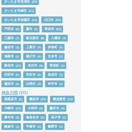
さいたま市見沼区
(29)
さいたま市緑区
(21)
さいたま市岩槻区
川口市
(14)
(25)
戸田市
蕨市
草加市
(6)
(2)
(20)
三郷市
春日部市
八潮市
(7)
(8)
(3)
越谷市
上尾市
伊奈町
(3)
(9)
(5)
鴻巣市
桶川市
北本市
(1)
(4)
(2)
熊谷市
本庄市
寄居町
(10)
(4)
(1)
行田市
羽生市
加須市
(5)
(2)
(3)
蓮田市
白岡市
幸手市
(4)
(2)
(1)
神奈川県
(101)
相模原市
横浜市
横須賀市
(2)
(53)
(15)
川崎市
大和市
藤沢市
(10)
(4)
(4)
厚木市
海老名市
逗子市
(3)
(2)
(1)
鎌倉市
平塚市
秦野市
(1)
(1)
(1)