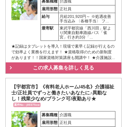
募集職種
介護職
雇用形態
正社員
給与
月給201,920円～ ※処遇改善
手当込み 〈各種手当〉 フ...
最寄駅
東武宇都宮線「西川田」駅よ
り関東自動車路線バス「雀
宮」行き約3分「...
★記録はタブレットを導入！現場で素早く記録が行えるの
で効率よく業務を行えます！ ★資格取得のための新制度
があります！！国家資格対策講座も開講中！ ★介護施設...
この求人募集を詳しく見る
【宇都宮市】《有料老人ホーム/45名》介護福祉
士/正社員でずっと働きたいあなたに♪異動な
し！残業少なめ/ブランク可/夜勤あり★
案件No：j00375cw
募集職種
介護職
雇用形態
正社員