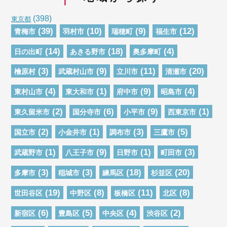
(398)
東京都
(39)
(10)
(9)
(12)
青梅市
羽村市
瑞穂町
福生市
(14)
(18)
(4)
日の出町
あきる野市
奥多摩町
(3)
(9)
(11)
(20)
檜原村
武蔵村山市
立川市
清瀬市
(4)
(1)
(9)
(4)
東村山市
東大和市
府中市
昭島市
(2)
(6)
(9)
(1)
東久留米市
国分寺市
小平市
西東京市
(2)
(1)
(3)
(5)
国立市
小金井市
調布市
三鷹市
(1)
(9)
(1)
(3)
武蔵野市
八王子市
日野市
町田市
(3)
(3)
(18)
(20)
多摩市
稲城市
練馬区
杉並区
(19)
(8)
(11)
(8)
世田谷区
中野区
板橋区
北区
(6)
(5)
(4)
(2)
新宿区
豊島区
中央区
渋谷区