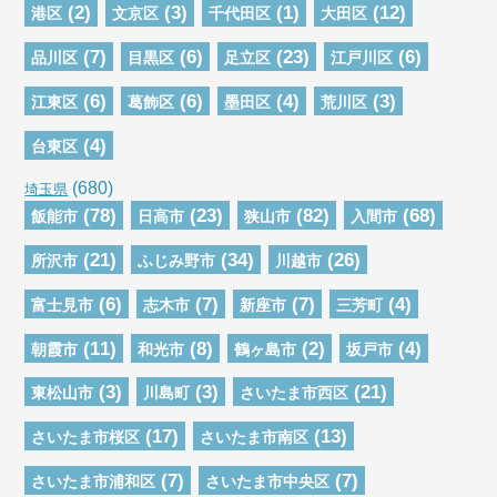
(2)
(3)
(1)
(12)
港区
文京区
千代田区
大田区
(7)
(6)
(23)
(6)
品川区
目黒区
足立区
江戸川区
(6)
(6)
(4)
(3)
江東区
葛飾区
墨田区
荒川区
(4)
台東区
(680)
埼玉県
(78)
(23)
(82)
(68)
飯能市
日高市
狭山市
入間市
(21)
(34)
(26)
所沢市
ふじみ野市
川越市
(6)
(7)
(7)
(4)
富士見市
志木市
新座市
三芳町
(11)
(8)
(2)
(4)
朝霞市
和光市
鶴ヶ島市
坂戸市
(3)
(3)
(21)
東松山市
川島町
さいたま市西区
(17)
(13)
さいたま市桜区
さいたま市南区
(7)
(7)
さいたま市浦和区
さいたま市中央区