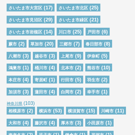
(17)
(25)
さいたま市大宮区
さいたま市北区
(29)
(21)
さいたま市見沼区
さいたま市緑区
(14)
(25)
(6)
さいたま市岩槻区
川口市
戸田市
(2)
(20)
(7)
(8)
蕨市
草加市
三郷市
春日部市
(3)
(3)
(9)
(5)
八潮市
越谷市
上尾市
伊奈町
(1)
(4)
(2)
(10)
鴻巣市
桶川市
北本市
熊谷市
(4)
(1)
(5)
(2)
本庄市
寄居町
行田市
羽生市
(3)
(4)
(2)
(1)
加須市
蓮田市
白岡市
幸手市
(103)
神奈川県
(2)
(53)
(15)
(11)
相模原市
横浜市
横須賀市
川崎市
(4)
(4)
(3)
(1)
大和市
藤沢市
厚木市
小田原市
(2)
(1)
(1)
(1)
海老名市
逗子市
鎌倉市
平塚市