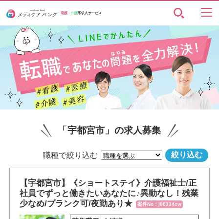
看護・
介護
系求人サービス
「宇都宮市」の求人募集
職種で絞り込む
【宇都宮市】《ショートステイ》介護福祉士/正
社員でずっと働きたいあなたに♪異動なし！残業
少なめ/ブランク可/夜勤あり★
案件No：j00334cw