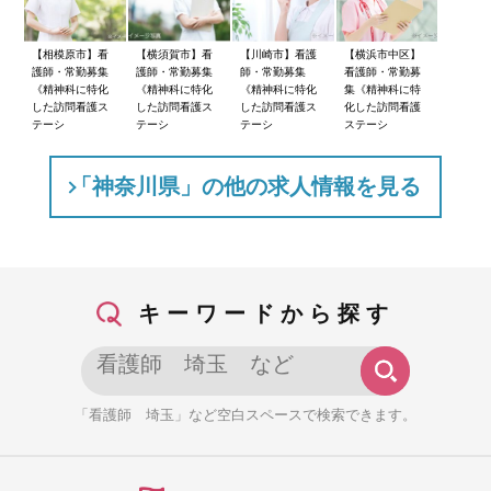
【相模原市】看
【横須賀市】看
【川崎市】看護
【横浜市中区】
護師・常勤募集
護師・常勤募集
師・常勤募集
看護師・常勤募
《精神科に特化
《精神科に特化
《精神科に特化
集《精神科に特
した訪問看護ス
した訪問看護ス
した訪問看護ス
化した訪問看護
テーシ
テーシ
テーシ
ステーシ
「神奈川県」の他の求人情報を見る
キーワードから探す
「看護師 埼玉」など空白スペースで検索できます。