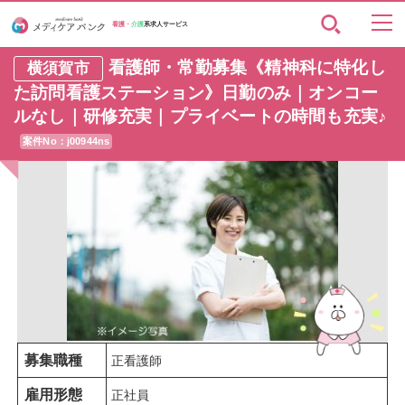
看護・
介護
系求人サービス
看護師・常勤募集《精神科に特化し
横須賀市
た訪問看護ステーション》日勤のみ｜オンコー
ルなし｜研修充実｜プライベートの時間も充実♪
案件No：j00944ns
募集職種
正看護師
雇用形態
正社員