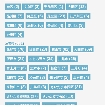
(2)
(3)
(1)
(12)
港区
文京区
千代田区
大田区
(7)
(6)
(23)
(6)
品川区
目黒区
足立区
江戸川区
(6)
(6)
(4)
(3)
江東区
葛飾区
墨田区
荒川区
(4)
台東区
(681)
埼玉県
(78)
(23)
(82)
(69)
飯能市
日高市
狭山市
入間市
(21)
(34)
(26)
所沢市
ふじみ野市
川越市
(6)
(7)
(7)
(4)
富士見市
志木市
新座市
三芳町
(11)
(8)
(2)
(4)
朝霞市
和光市
鶴ヶ島市
坂戸市
(3)
(3)
(21)
東松山市
川島町
さいたま市西区
(17)
(13)
さいたま市桜区
さいたま市南区