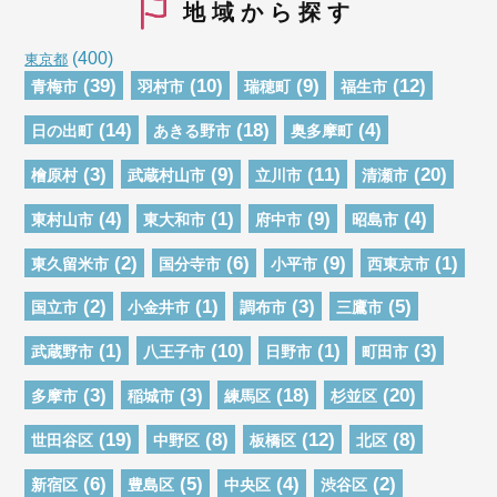
地域から探す
(400)
東京都
(39)
(10)
(9)
(12)
青梅市
羽村市
瑞穂町
福生市
(14)
(18)
(4)
日の出町
あきる野市
奥多摩町
(3)
(9)
(11)
(20)
檜原村
武蔵村山市
立川市
清瀬市
(4)
(1)
(9)
(4)
東村山市
東大和市
府中市
昭島市
(2)
(6)
(9)
(1)
東久留米市
国分寺市
小平市
西東京市
(2)
(1)
(3)
(5)
国立市
小金井市
調布市
三鷹市
(1)
(10)
(1)
(3)
武蔵野市
八王子市
日野市
町田市
(3)
(3)
(18)
(20)
多摩市
稲城市
練馬区
杉並区
(19)
(8)
(12)
(8)
世田谷区
中野区
板橋区
北区
(6)
(5)
(4)
(2)
新宿区
豊島区
中央区
渋谷区