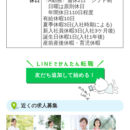
休日
〈A勤務〉週休2日　シフト制

　日曜は原則休日

　年間休日110日程度

有給休暇10日

夏季休暇3日(入社時期による)

新入社員休暇3日(入社3ケ月後)

誕生日休暇1日(入社1年後)

産前産後休暇・育児休暇
友だち追加して始める！
近くの求人募集