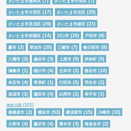
(7)
(7)
さいたま市浦和区
さいたま市中央区
(17)
(25)
さいたま市大宮区
さいたま市北区
(29)
(21)
さいたま市見沼区
さいたま市緑区
(14)
(25)
(6)
さいたま市岩槻区
川口市
戸田市
(2)
(20)
(7)
(8)
蕨市
草加市
三郷市
春日部市
(3)
(3)
(9)
(5)
八潮市
越谷市
上尾市
伊奈町
(1)
(4)
(2)
(10)
鴻巣市
桶川市
北本市
熊谷市
(4)
(1)
(5)
(2)
本庄市
寄居町
行田市
羽生市
(3)
(4)
(2)
(1)
加須市
蓮田市
白岡市
幸手市
(101)
神奈川県
(2)
(53)
(15)
(10)
相模原市
横浜市
横須賀市
川崎市
(4)
(4)
(3)
(2)
大和市
藤沢市
厚木市
海老名市