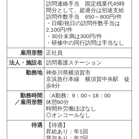
訪問連絡手当　固定残業代45時
間分として、超過分は別途支給

訪問件数手当　650～800円/件

・日曜/祝日の訪問件数手当は
2,100円/件

・30分未満は300円/件

・研修中の同行訪問は手当なし
雇用形態
正社員
法人・施設名
訪問看護ステーション
勤務地
神奈川県横須賀市                

京浜急行本線　横須賀中央駅　徒
歩8分
勤務時間

〈A勤務〉9：00～18：00

／雇用形態
休憩60分

時間外労働ほぼなし

◎オンコールなし
待遇
【待遇】

昇給あり：年1回

賞与あり：年2回
