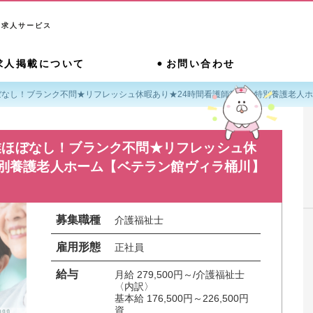
系求人サービス
求人掲載について
お問い合わせ
ぼなし！ブランク不問★リフレッシュ休暇あり★24時間看護師常駐★特別養護老人
業ほぼなし！ブランク不問★リフレッシュ休
特別養護老人ホーム【ベテラン館ヴィラ桶川】
募集職種
介護福祉士
雇用形態
正社員
給与
月給 279,500円～/介護福祉士

〈内訳〉

基本給 176,500円～226,500円

資...