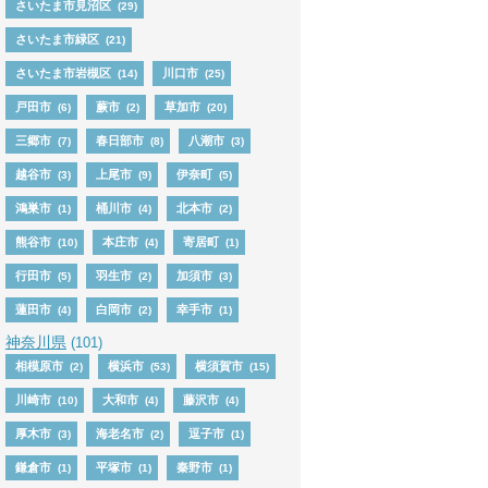
さいたま市見沼区
(29)
さいたま市緑区
(21)
さいたま市岩槻区
川口市
(14)
(25)
戸田市
蕨市
草加市
(6)
(2)
(20)
三郷市
春日部市
八潮市
(7)
(8)
(3)
越谷市
上尾市
伊奈町
(3)
(9)
(5)
鴻巣市
桶川市
北本市
(1)
(4)
(2)
熊谷市
本庄市
寄居町
(10)
(4)
(1)
行田市
羽生市
加須市
(5)
(2)
(3)
蓮田市
白岡市
幸手市
(4)
(2)
(1)
神奈川県
(101)
相模原市
横浜市
横須賀市
(2)
(53)
(15)
川崎市
大和市
藤沢市
(10)
(4)
(4)
厚木市
海老名市
逗子市
(3)
(2)
(1)
鎌倉市
平塚市
秦野市
(1)
(1)
(1)