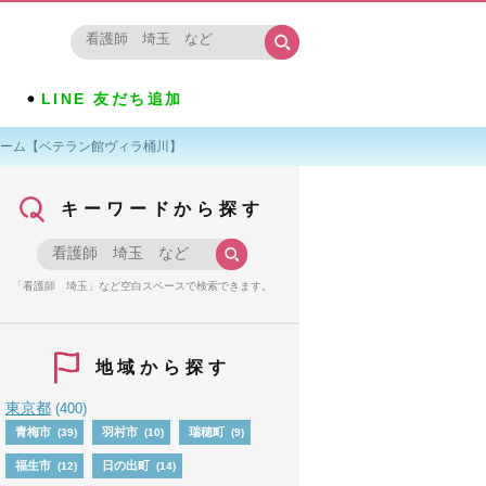
LINE 友だち追加
ホーム【ベテラン館ヴィラ桶川】
キーワードから探す
「看護師 埼玉」など空白スペースで検索できます。
地域から探す
東京都
(400)
青梅市
羽村市
瑞穂町
(39)
(10)
(9)
福生市
日の出町
(12)
(14)