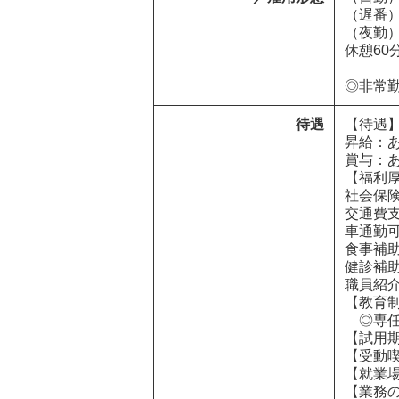
（遅番）1
（夜勤）2
休憩60分
◎非常
待遇
【待遇】
昇給：あ
賞与：あ
【福利厚
社会保険
交通費支
車通勤可
食事補助
健診補助
職員紹介
【教育制
　◎専
【試用期
【受動喫
【就業場
【業務