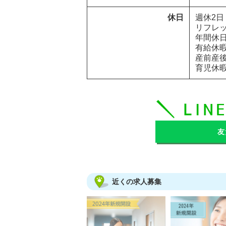
休日
週休2日

リフレッ
年間休日 
有給休暇
産前産後
育児休暇
友
近くの求人募集