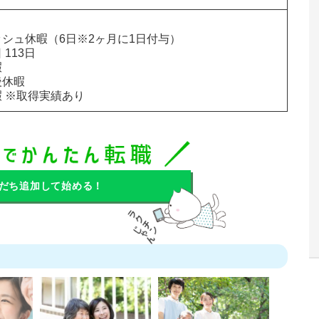
シュ休暇（6日※2ヶ月に1日付与）

113日



休暇

 ※取得実績あり
だち追加して始める！