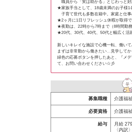
　職員から「実は助かる」とじわっと好
★家族手当として、18歳未満のお子様1名
　子育て世代も多数在籍中。家庭と仕事
★2ヶ月に1日リフレッシュ休暇が取得で
★夜勤は、22時から7時まで（8時間勤
★20代、30代、40代、50代と幅広く活躍
新しいキレイな施設で心機一転、働いてみ
まずは非常勤から働きたい…見学してか
緑色の応募ボタンを押したあと、『メデ
て、お問い合わせください☆彡
募集職種
介護福
必要資格
介護福
給与
月給 27
〈内訳〉