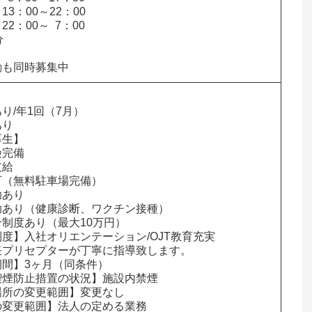
3：00～22：00

2：00～  7：00



勤も同時募集中


り/年1回（7月）

り

生】

完備

給

（無料駐車場完備）

あり

あり（健康診断、ワクチン接種）

制度あり（最大10万円）

度】入社オリエンテーション/OJT教育充実

任プリセプターが丁寧に指導致します。

間】3ヶ月（同条件）

煙防止措置の状況】施設内禁煙

所の変更範囲】変更なし

の変更範囲】法人の定める業務