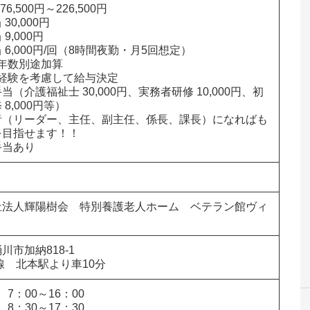
6,500円～226,500円

30,000円

9,000円

 6,000円/回（8時間夜勤・月5回想定）

年数別途加算

経験を考慮して給与決定

当（介護福祉士 30,000円、実務者研修 10,000円、初
8,000円等）

者（リーダー、主任、副主任、係長、課長）になればも
目指せます！！

手当あり
祉法人輝陽樹会　特別養護老人ホーム　ベテラン館ヴィ
納818-1                

線　北本駅より車10分
 7：00～16：00

 8：30～17：30
