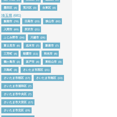
墨田区
荒川区
台東区
(4)
(3)
(4)
埼玉県
(681)
飯能市
日高市
狭山市
(78)
(23)
(82)
入間市
所沢市
(69)
(21)
ふじみ野市
川越市
(34)
(26)
富士見市
志木市
新座市
(6)
(7)
(7)
三芳町
朝霞市
和光市
(4)
(11)
(8)
鶴ヶ島市
坂戸市
東松山市
(2)
(4)
(3)
川島町
さいたま市西区
(3)
(21)
さいたま市桜区
さいたま市南区
(17)
(13)
さいたま市浦和区
(7)
さいたま市中央区
(7)
さいたま市大宮区
(17)
さいたま市北区
(25)