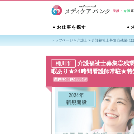
看護・
介護
お仕事を探す
トップページ
>
介護士
>
介護福祉士募集◎残業ほ
介護福祉士募集◎残
桶川市
暇あり★24時間看護師常駐★
案件No：j02380cw