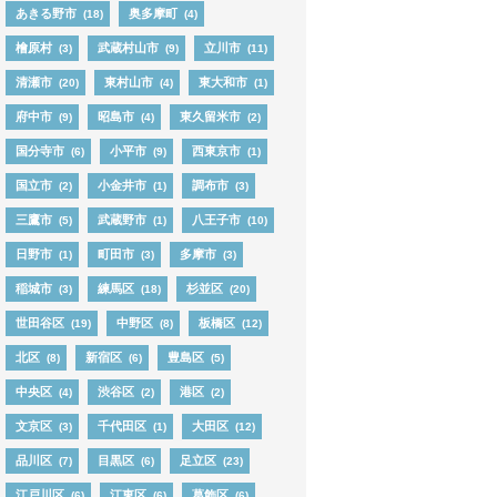
あきる野市
奥多摩町
(18)
(4)
檜原村
武蔵村山市
立川市
(3)
(9)
(11)
清瀬市
東村山市
東大和市
(20)
(4)
(1)
府中市
昭島市
東久留米市
(9)
(4)
(2)
国分寺市
小平市
西東京市
(6)
(9)
(1)
国立市
小金井市
調布市
(2)
(1)
(3)
三鷹市
武蔵野市
八王子市
(5)
(1)
(10)
日野市
町田市
多摩市
(1)
(3)
(3)
稲城市
練馬区
杉並区
(3)
(18)
(20)
世田谷区
中野区
板橋区
(19)
(8)
(12)
北区
新宿区
豊島区
(8)
(6)
(5)
中央区
渋谷区
港区
(4)
(2)
(2)
文京区
千代田区
大田区
(3)
(1)
(12)
品川区
目黒区
足立区
(7)
(6)
(23)
江戸川区
江東区
葛飾区
(6)
(6)
(6)