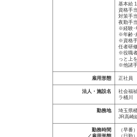
基本給 17
資格手当 
対策手当 
夜勤手当
※経験･
※年齢･
※資格手
任者研修 
※役職
っと上を
※他諸
雇用形態
正社員
法人・施設名
社会福
ラ桶川
勤務地
埼玉県桶川市加
JR高崎
勤務時間

（早番） 
／雇用形態
（日勤） 