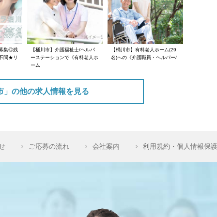
募集◎残
【桶川市】介護福祉士/ヘルパ
【桶川市】有料老人ホーム(29
不問★リ
ーステーションで《有料老人ホ
名)への《介護職員・ヘルパー/
ーム
市」の他の求人情報を見る
せ
ご応募の流れ
会社案内
利用規約・個人情報保