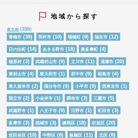
地域から探す
(398)
東京都
(39)
(10)
(9)
(12)
青梅市
羽村市
瑞穂町
福生市
(14)
(18)
(4)
日の出町
あきる野市
奥多摩町
(3)
(9)
(11)
(20)
檜原村
武蔵村山市
立川市
清瀬市
(4)
(1)
(9)
(4)
東村山市
東大和市
府中市
昭島市
(2)
(6)
(9)
(1)
東久留米市
国分寺市
小平市
西東京市
(2)
(1)
(3)
(5)
国立市
小金井市
調布市
三鷹市
(1)
(9)
(1)
(3)
武蔵野市
八王子市
日野市
町田市
(3)
(3)
(18)
(20)
多摩市
稲城市
練馬区
杉並区
(19)
(8)
(11)
(8)
世田谷区
中野区
板橋区
北区