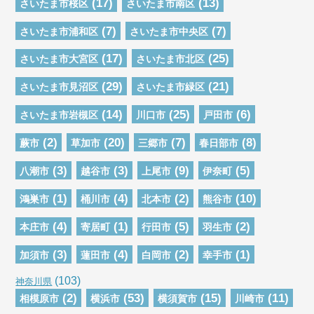
(17)
(13)
さいたま市桜区
さいたま市南区
(7)
(7)
さいたま市浦和区
さいたま市中央区
(17)
(25)
さいたま市大宮区
さいたま市北区
(29)
(21)
さいたま市見沼区
さいたま市緑区
(14)
(25)
(6)
さいたま市岩槻区
川口市
戸田市
(2)
(20)
(7)
(8)
蕨市
草加市
三郷市
春日部市
(3)
(3)
(9)
(5)
八潮市
越谷市
上尾市
伊奈町
(1)
(4)
(2)
(10)
鴻巣市
桶川市
北本市
熊谷市
(4)
(1)
(5)
(2)
本庄市
寄居町
行田市
羽生市
(3)
(4)
(2)
(1)
加須市
蓮田市
白岡市
幸手市
(103)
神奈川県
(2)
(53)
(15)
(11)
相模原市
横浜市
横須賀市
川崎市