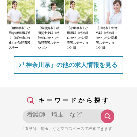
【相模原市】小
【横須賀市】横
【小田原市】小
【川崎市】中野
田急相模原駅近
須賀中央駅《精
田原駅《精神科
島駅《精神科に
く《精神科に特
神科に特化した
に特化した訪問
特化した訪問看
化した訪問看護
訪問看護ステー
看護ステーショ
護ステーショ
ステー
ション
ン》日
ン》日
「神奈川県」の他の求人情報を見る
キーワードから探す
「看護師 埼玉」など空白スペースで検索できます。