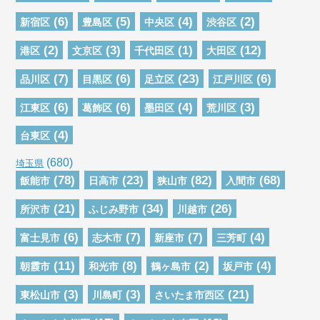
(6)
(5)
(4)
(2)
新宿区
豊島区
中央区
渋谷区
(2)
(3)
(1)
(12)
港区
文京区
千代田区
大田区
(7)
(6)
(23)
(6)
品川区
目黒区
足立区
江戸川区
(6)
(6)
(4)
(3)
江東区
葛飾区
墨田区
荒川区
(4)
台東区
(680)
埼玉県
(78)
(23)
(82)
(68)
飯能市
日高市
狭山市
入間市
(21)
(34)
(26)
所沢市
ふじみ野市
川越市
(6)
(7)
(7)
(4)
富士見市
志木市
新座市
三芳町
(11)
(8)
(2)
(4)
朝霞市
和光市
鶴ヶ島市
坂戸市
(3)
(3)
(21)
東松山市
川島町
さいたま市西区