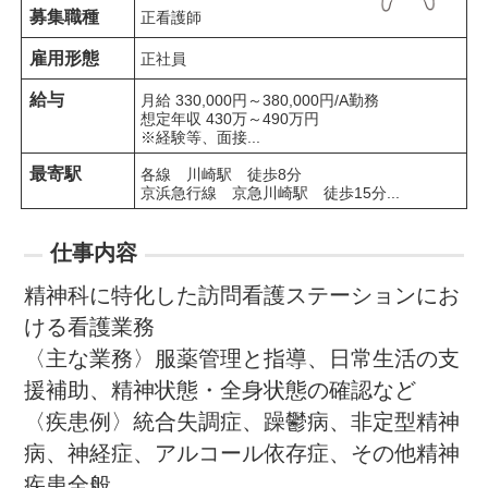
募集職種
正看護師
雇用形態
正社員
給与
月給 330,000円～380,000円/A勤務

想定年収 430万～490万円

※経験等、面接...
最寄駅
各線　川崎駅　徒歩8分

京浜急行線　京急川崎駅　徒歩15分...
仕事内容
精神科に特化した訪問看護ステーションにお
ける看護業務

〈主な業務〉服薬管理と指導、日常生活の支
援補助、精神状態・全身状態の確認など

〈疾患例〉統合失調症、躁鬱病、非定型精神
病、神経症、アルコール依存症、その他精神
疾患全般
