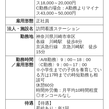
ス18,000～20,000円

C勤務の場合：A勤務よりマイナ
ス43,000～50,000円
雇用形態
正社員
法人・施設名
訪問看護ステーション
勤務地
神奈川県川崎市幸区                

各線　川崎駅　徒歩8分

京浜急行線　京急川崎駅　徒歩
15分
勤務時間

〈A/B勤務〉9：00～18：00

／雇用形態
〈C勤務〉9：00～17：00

※小学生までの子供を養育してい
る方は17時までの時短勤務も相
談可

休憩60分

時間外労働：月平均10時間程度

◎オンコールなし
待遇
【待遇】

昇給あり：年1回
