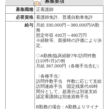
募集要項
募集職種
正看護師
必要資格
看護師免許、普通自動車免許
給与
月給 330,000円～380,000円/A勤
務

想定年収 430万～490万円

※経験等、面接時の評価により決
定。

◇A勤務/臨床経験7年/訪問件数
(110件/月)の例

月給 367,000円（各種手当含む）

〈各種手当〉

訪問件数手当　件数に応じて支給

訪問連絡手当　固定残業代45時
間分として、超過分は別途支給

認定看護師は別途資格手当

B勤務の場合：A勤務よりマイナ