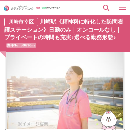
看護・
介護
系求人サービス
川崎駅《精神科に特化した訪問看
川崎市幸区
護ステーション》日勤のみ｜オンコールなし｜
プライベートの時間も充実♪選べる勤務形態♪
案件No：j00798ns