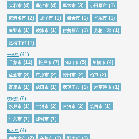
(4)
(4)
(3)
(1)
大和市
藤沢市
厚木市
小田原市
(2)
(1)
(1)
(1)
海老名市
逗子市
鎌倉市
平塚市
(1)
(1)
(1)
(1)
秦野市
綾瀬市
伊勢原市
足柄上郡
(1)
足柄下郡
(41)
千葉県
(12)
(7)
(5)
(4)
千葉市
松戸市
流山市
船橋市
(3)
(2)
(2)
(2)
佐倉市
市原市
野田市
柏市
(1)
(1)
(1)
(1)
富里市
成田市
我孫子市
木更津市
(8)
茨城県
(1)
(2)
(2)
(1)
水戸市
土浦市
古河市
筑西市
(1)
(1)
牛久市
那珂市
(4)
栃木県
(2)
(1)
(1)
宇都宮市
矢板市
野木町