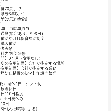


度70歳まで

勤続3年以上）

給(規定内全額)



e、車、自転車貸与

通勤(規定あり、相談可)

補助や月極保育補助制度

購入補助

者表彰

社内/外部研修

間】3ヶ月（変更なし）

所の変更範囲】会社が指定する場所

変更範囲】会社が指定する業務

喫煙防止措置の状況】施設内禁煙
勤務〉週休2日　シフト制

原則休日

日110日程度

〉土日祝休み

10日

3日(入社時期による)
