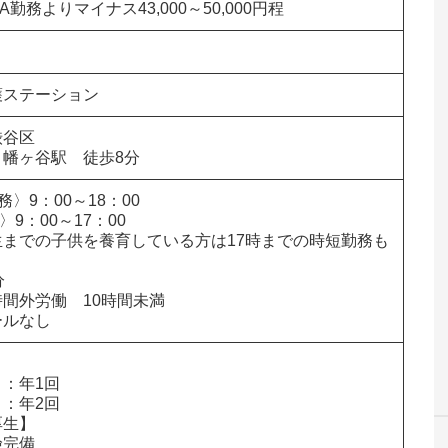
A勤務よりマイナス43,000～50,000円程
護ステーション
              

　幡ヶ谷駅　徒歩8分
務〉9：00～18：00

9：00～17：00

生までの子供を養育している方は17時までの時短勤務も


間外労働　10時間未満

ールなし


：年1回

：年2回

生】

完備
