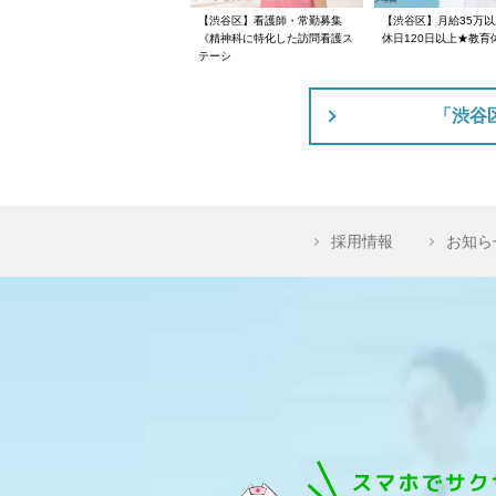
【渋谷区】看護師・常勤募集
【渋谷区】月給35万
《精神科に特化した訪問看護ス
休日120日以上★教育
テーシ
「渋谷
採用情報
お知ら