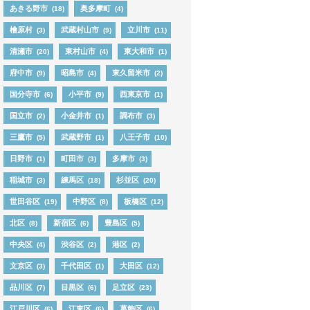
あきる野市
奥多摩町
(18)
(4)
檜原村
武蔵村山市
立川市
(3)
(9)
(11)
清瀬市
東村山市
東大和市
(20)
(4)
(1)
府中市
昭島市
東久留米市
(9)
(4)
(2)
国分寺市
小平市
西東京市
(6)
(9)
(1)
国立市
小金井市
調布市
(2)
(1)
(3)
三鷹市
武蔵野市
八王子市
(5)
(1)
(10)
日野市
町田市
多摩市
(1)
(3)
(3)
稲城市
練馬区
杉並区
(3)
(18)
(20)
世田谷区
中野区
板橋区
(19)
(8)
(12)
北区
新宿区
豊島区
(8)
(6)
(5)
中央区
渋谷区
港区
(4)
(2)
(2)
文京区
千代田区
大田区
(3)
(1)
(12)
品川区
目黒区
足立区
(7)
(6)
(23)
江戸川区
江東区
葛飾区
(6)
(6)
(6)