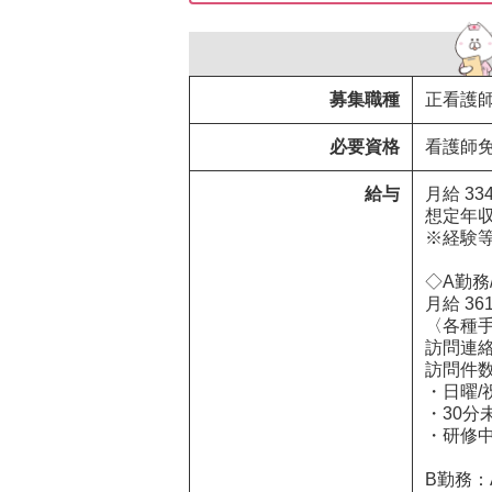
募集職種
正看護
必要資格
看護師
給与
月給 33
想定年収 
※経験等
◇A勤務/
月給 36
〈各種手
訪問連絡
訪問件数手
・日曜/
・30分未
・研修中
B勤務：A