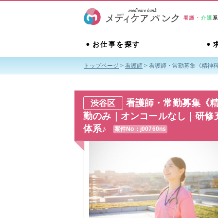
看護・
介護
お仕事を探す
トップページ
>
看護師
>
看護師・常勤募集《精神科
看護師・常勤募集《
渋谷区
勤のみ｜オンコールなし｜研修
体系♪
案件No：j00760ns