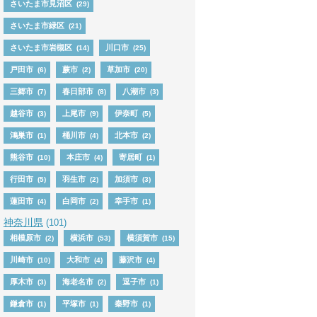
さいたま市見沼区
(29)
さいたま市緑区
(21)
さいたま市岩槻区
川口市
(14)
(25)
戸田市
蕨市
草加市
(6)
(2)
(20)
三郷市
春日部市
八潮市
(7)
(8)
(3)
越谷市
上尾市
伊奈町
(3)
(9)
(5)
鴻巣市
桶川市
北本市
(1)
(4)
(2)
熊谷市
本庄市
寄居町
(10)
(4)
(1)
行田市
羽生市
加須市
(5)
(2)
(3)
蓮田市
白岡市
幸手市
(4)
(2)
(1)
神奈川県
(101)
相模原市
横浜市
横須賀市
(2)
(53)
(15)
川崎市
大和市
藤沢市
(10)
(4)
(4)
厚木市
海老名市
逗子市
(3)
(2)
(1)
鎌倉市
平塚市
秦野市
(1)
(1)
(1)