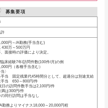
募集要項
師
免許
4,000円～/A勤務(手当含む)

430万～500万円

、面接時の評価により決定。

臨床経験7年/訪問件数(100件/月)の例

1,000円（各種手当含む）

当〉

手当　固定残業代45時間分として、超過分は別途支給

当　650～800円/件

祝日の訪問件数手当は2,100円/件

満は300円/件

の同行訪問は手当なし

勤務よりマイナス18,000～20,000円程
