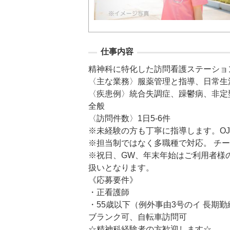
仕事内容
精神科に特化した訪問看護ステーショ
〈主な業務〉服薬管理と指導、日常生
〈疾患例〉統合失調症、躁鬱病、非定
全般

〈訪問件数〉1日5-6件

※未経験の方も丁寧に指導します。OJT
※担当制ではなく多職種で対応。 チー
※祝日、GW、年末年始はご利用者様
扱いとなります。

《応募要件》

・正看護師

・55歳以下（例外事由3号のイ 長期
ブランク可、自転車訪問可

☆精神科経験者の方歓迎します☆
