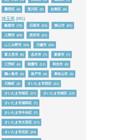
墨田区
荒川区
台東区
(4)
(3)
(4)
埼玉県
(681)
飯能市
日高市
狭山市
(78)
(23)
(82)
入間市
所沢市
(69)
(21)
ふじみ野市
川越市
(34)
(26)
富士見市
志木市
新座市
(6)
(7)
(7)
三芳町
朝霞市
和光市
(4)
(11)
(8)
鶴ヶ島市
坂戸市
東松山市
(2)
(4)
(3)
川島町
さいたま市西区
(3)
(21)
さいたま市桜区
さいたま市南区
(17)
(13)
さいたま市浦和区
(7)
さいたま市中央区
(7)
さいたま市大宮区
(17)
さいたま市北区
(25)