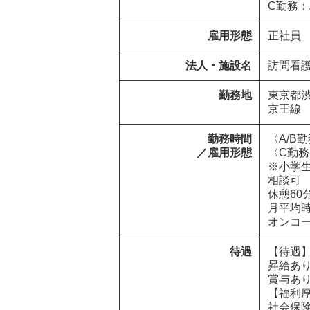
C勤務：
雇用形態
正社員
法人・施設名
訪問看
勤務地
東京都渋谷区  
京王線
勤務時間

〈A/B勤
／雇用形態
〈C勤務〉
※小学
相談可

休憩60分
月平均時
オンコ
待遇
【待遇】
昇給あり
賞与あり
【福利厚
社会保険