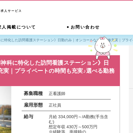
系求人サービス
求人掲載について
お問い合わせ
に特化した訪問看護ステーション》日勤のみ｜オンコールなし｜研修充実｜プライ
精神科に特化した訪問看護ステーション》日
充実｜プライベートの時間も充実♪選べる勤務
募集職種
正看護師
雇用形態
正社員
給与
月給 334,000円～/A勤務(手当含
む)

想定年収 430万～500万円

※経験等、面接時の...