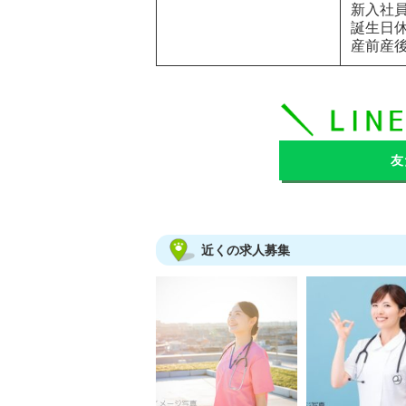
新入社員
誕生日休
産前産
友
近くの求人募集