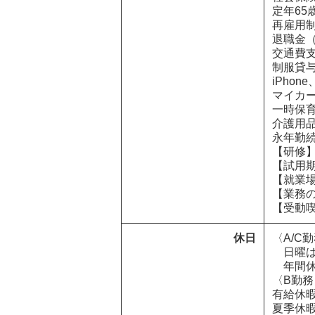
定年65歳
再雇用制
退職金（
交通費支
制服貸与
iPhon
マイカー
一時保育
介護用品
永年勤続
【研修】
【試用期
【就業場
【業務の
【受動
休日
〈A/C
　日曜は
　年間休
〈B勤務
有給休暇
夏季休暇