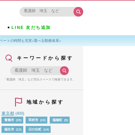
LINE 友だち追加
ベートの時間も充実♪選べる勤務体系♪
キーワードから探す
「看護師 埼玉」など空白スペースで検索できます。
地域から探す
東京都
(400)
青梅市
羽村市
瑞穂町
(39)
(10)
(9)
福生市
日の出町
(12)
(14)