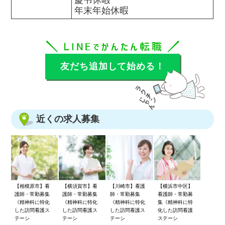
年末年始休暇
友だち追加して始める！
近くの求人募集
【相模原市】看
【横須賀市】看
【川崎市】看護
【横浜市中区】
護師・常勤募集
護師・常勤募集
師・常勤募集
看護師・常勤募
《精神科に特化
《精神科に特化
《精神科に特化
集《精神科に特
した訪問看護ス
した訪問看護ス
した訪問看護ス
化した訪問看護
テーシ
テーシ
テーシ
ステーシ