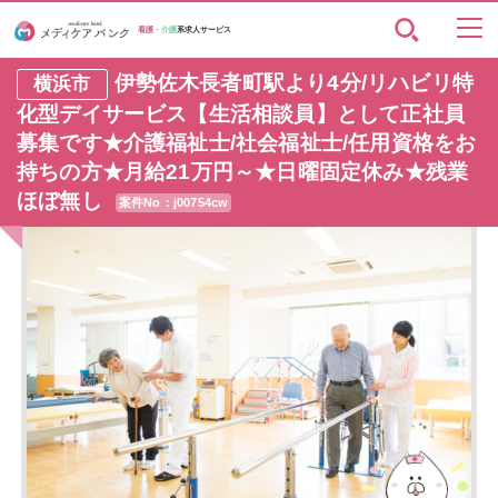
看護・
介護
系求人サービス
伊勢佐木長者町駅より4分/リハビリ特
横浜市
化型デイサービス【生活相談員】として正社員
募集です★介護福祉士/社会福祉士/任用資格をお
持ちの方★月給21万円～★日曜固定休み★残業
ほぼ無し
案件No：j00754cw