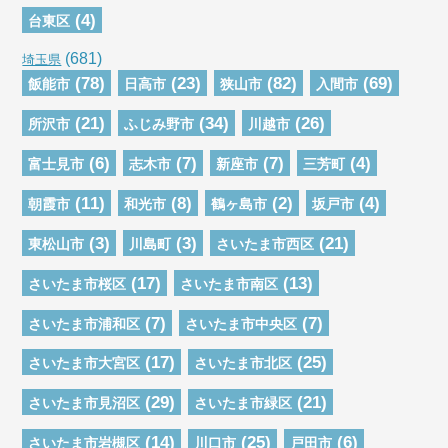
(4)
台東区
(681)
埼玉県
(78)
(23)
(82)
(69)
飯能市
日高市
狭山市
入間市
(21)
(34)
(26)
所沢市
ふじみ野市
川越市
(6)
(7)
(7)
(4)
富士見市
志木市
新座市
三芳町
(11)
(8)
(2)
(4)
朝霞市
和光市
鶴ヶ島市
坂戸市
(3)
(3)
(21)
東松山市
川島町
さいたま市西区
(17)
(13)
さいたま市桜区
さいたま市南区
(7)
(7)
さいたま市浦和区
さいたま市中央区
(17)
(25)
さいたま市大宮区
さいたま市北区
(29)
(21)
さいたま市見沼区
さいたま市緑区
(14)
(25)
(6)
さいたま市岩槻区
川口市
戸田市