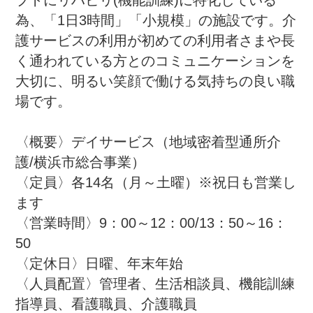
プトにリハビリ(機能訓練)に特化している
為、「1日3時間」「小規模」の施設です。介
護サービスの利用が初めての利用者さまや長
く通われている方とのコミュニケーションを
大切に、明るい笑顔で働ける気持ちの良い職
場です。

〈概要〉デイサービス（地域密着型通所介
護/横浜市総合事業）

〈定員〉各14名（月～土曜）※祝日も営業し
ます

〈営業時間〉9：00～12：00/13：50～16：
50

〈定休日〉日曜、年末年始

〈人員配置〉管理者、生活相談員、機能訓練
指導員、看護職員、介護職員
