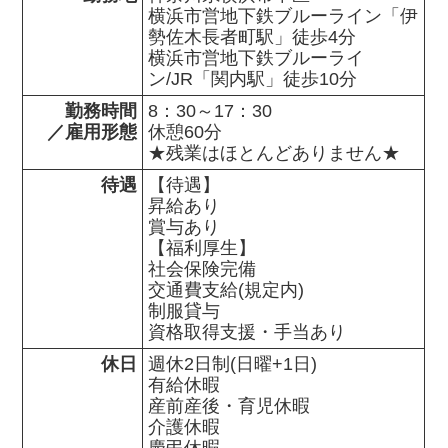
横浜市営地下鉄ブルーライン「伊
勢佐木長者町駅」徒歩4分

横浜市営地下鉄ブルーライ
ン/JR「関内駅」徒歩10分
勤務時間

8：30～17：30

／雇用形態
休憩60分

★残業はほとんどありません★
待遇
【待遇】

昇給あり

賞与あり

【福利厚生】

社会保険完備

交通費支給(規定内)

制服貸与

資格取得支援・手当あり
休日
週休2日制(日曜+1日)

有給休暇

産前産後・育児休暇

介護休暇

慶弔休暇
