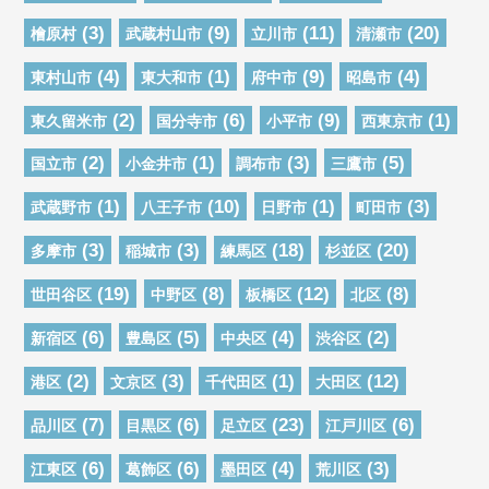
(3)
(9)
(11)
(20)
檜原村
武蔵村山市
立川市
清瀬市
(4)
(1)
(9)
(4)
東村山市
東大和市
府中市
昭島市
(2)
(6)
(9)
(1)
東久留米市
国分寺市
小平市
西東京市
(2)
(1)
(3)
(5)
国立市
小金井市
調布市
三鷹市
(1)
(10)
(1)
(3)
武蔵野市
八王子市
日野市
町田市
(3)
(3)
(18)
(20)
多摩市
稲城市
練馬区
杉並区
(19)
(8)
(12)
(8)
世田谷区
中野区
板橋区
北区
(6)
(5)
(4)
(2)
新宿区
豊島区
中央区
渋谷区
(2)
(3)
(1)
(12)
港区
文京区
千代田区
大田区
(7)
(6)
(23)
(6)
品川区
目黒区
足立区
江戸川区
(6)
(6)
(4)
(3)
江東区
葛飾区
墨田区
荒川区