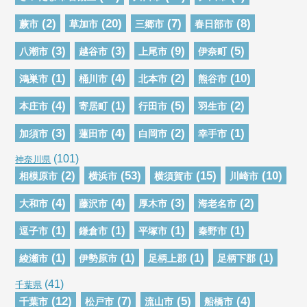
(2)
(20)
(7)
(8)
蕨市
草加市
三郷市
春日部市
(3)
(3)
(9)
(5)
八潮市
越谷市
上尾市
伊奈町
(1)
(4)
(2)
(10)
鴻巣市
桶川市
北本市
熊谷市
(4)
(1)
(5)
(2)
本庄市
寄居町
行田市
羽生市
(3)
(4)
(2)
(1)
加須市
蓮田市
白岡市
幸手市
(101)
神奈川県
(2)
(53)
(15)
(10)
相模原市
横浜市
横須賀市
川崎市
(4)
(4)
(3)
(2)
大和市
藤沢市
厚木市
海老名市
(1)
(1)
(1)
(1)
逗子市
鎌倉市
平塚市
秦野市
(1)
(1)
(1)
(1)
綾瀬市
伊勢原市
足柄上郡
足柄下郡
(41)
千葉県
(12)
(7)
(5)
(4)
千葉市
松戸市
流山市
船橋市