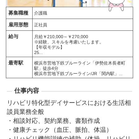
募集職種
介護職
雇用形態
正社員
給与
月給￥210,000～￥270,000

※経験、スキルを考慮いたします。

【年収モデル】

25...
最寄駅
横浜市営地下鉄ブルーライン「伊勢佐木長者町
駅」徒歩4分

横浜市営地下鉄ブルーライン/JR「関内駅」...
仕事内容
リハビリ特化型デイサービスにおける生活相
談員業務全般

・相談対応、契約業務、書類作成

・健康チェック（血圧、脈拍、体温）

・リハビリ機能訓練の補助（体操、リハビリ