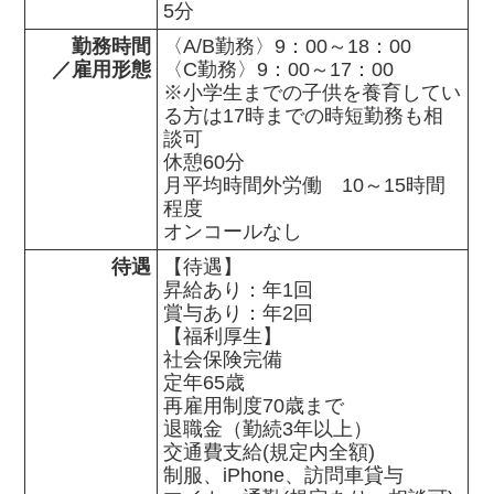
5分
勤務時間

〈A/B勤務〉9：00～18：00

／雇用形態
〈C勤務〉9：00～17：00

※小学生までの子供を養育してい
る方は17時までの時短勤務も相
談可

休憩60分

月平均時間外労働　10～15時間
程度

オンコールなし
待遇
【待遇】

昇給あり：年1回

賞与あり：年2回

【福利厚生】

社会保険完備

定年65歳

再雇用制度70歳まで

退職金（勤続3年以上）

交通費支給(規定内全額)

制服、iPhone、訪問車貸与
