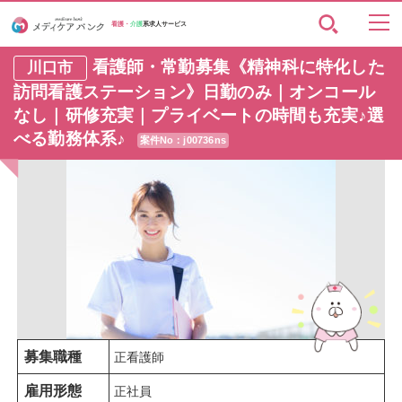
看護・
介護
系求人サービス
看護師・常勤募集《精神科に特化した
川口市
訪問看護ステーション》日勤のみ｜オンコール
なし｜研修充実｜プライベートの時間も充実♪選
べる勤務体系♪
案件No：j00736ns
募集職種
正看護師
雇用形態
正社員