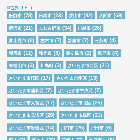
(681)
埼玉県
(78)
(23)
(82)
(69)
飯能市
日高市
狭山市
入間市
(21)
(34)
(26)
所沢市
ふじみ野市
川越市
(6)
(7)
(7)
(4)
富士見市
志木市
新座市
三芳町
(11)
(8)
(2)
(4)
朝霞市
和光市
鶴ヶ島市
坂戸市
(3)
(3)
(21)
東松山市
川島町
さいたま市西区
(17)
(13)
さいたま市桜区
さいたま市南区
(7)
(7)
さいたま市浦和区
さいたま市中央区
(17)
(25)
さいたま市大宮区
さいたま市北区
(29)
(21)
さいたま市見沼区
さいたま市緑区
(14)
(25)
(6)
さいたま市岩槻区
川口市
戸田市