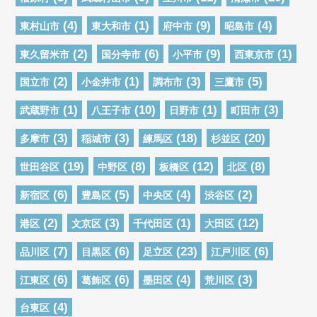
(4)
(1)
(9)
(4)
東村山市
東大和市
府中市
昭島市
(2)
(6)
(9)
(1)
東久留米市
国分寺市
小平市
西東京市
(2)
(1)
(3)
(5)
国立市
小金井市
調布市
三鷹市
(1)
(10)
(1)
(3)
武蔵野市
八王子市
日野市
町田市
(3)
(3)
(18)
(20)
多摩市
稲城市
練馬区
杉並区
(19)
(8)
(12)
(8)
世田谷区
中野区
板橋区
北区
(6)
(5)
(4)
(2)
新宿区
豊島区
中央区
渋谷区
(2)
(3)
(1)
(12)
港区
文京区
千代田区
大田区
(7)
(6)
(23)
(6)
品川区
目黒区
足立区
江戸川区
(6)
(6)
(4)
(3)
江東区
葛飾区
墨田区
荒川区
(4)
台東区