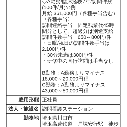
◇A勤務/臨床経験7年/訪問件数
(100件/月)の例

月給 361,000円（各種手当含む）

〈各種手当〉

訪問連絡手当　固定残業代45時
間分として、超過分は別途支給

訪問件数手当　650～800円/件

・日曜/祝日の訪問件数手当は
2,100円/件

・30分未満は300円/件

・研修中の同行訪問は手当なし

B勤務：A勤務よりマイナス
18,000～20,000円程

C勤務：A勤務よりマイナス
43,000～50,000円程
雇用形態
正社員
法人・施設名
訪問看護ステーション
勤務地
埼玉県川口市                

埼玉高速鉄道　戸塚安行駅　徒歩