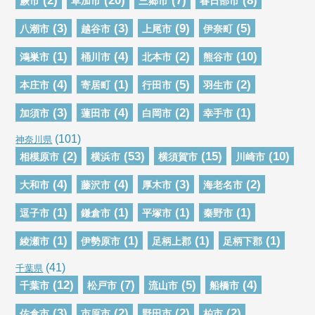
(2)
(20)
(7)
(8)
蕨市
草加市
三郷市
春日部市
(3)
(3)
(9)
(5)
八潮市
越谷市
上尾市
伊奈町
(1)
(4)
(2)
(10)
鴻巣市
桶川市
北本市
熊谷市
(4)
(1)
(5)
(2)
本庄市
寄居町
行田市
羽生市
(3)
(4)
(2)
(1)
加須市
蓮田市
白岡市
幸手市
(101)
神奈川県
(2)
(53)
(15)
(10)
相模原市
横浜市
横須賀市
川崎市
(4)
(4)
(3)
(2)
大和市
藤沢市
厚木市
海老名市
(1)
(1)
(1)
(1)
逗子市
鎌倉市
平塚市
秦野市
(1)
(1)
(1)
(1)
綾瀬市
伊勢原市
足柄上郡
足柄下郡
(41)
千葉県
(12)
(7)
(5)
(4)
千葉市
松戸市
流山市
船橋市
(3)
(2)
(2)
(2)
佐倉市
市原市
野田市
柏市