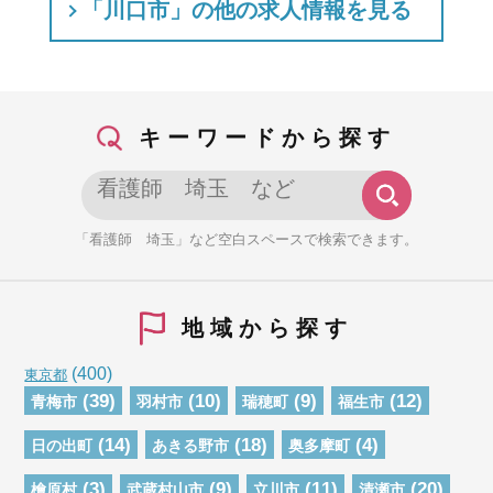
「川口市」の他の求人情報を見る
キーワードから探す
「看護師 埼玉」など空白スペースで検索できます。
地域から探す
(400)
東京都
(39)
(10)
(9)
(12)
青梅市
羽村市
瑞穂町
福生市
(14)
(18)
(4)
日の出町
あきる野市
奥多摩町
(3)
(9)
(11)
(20)
檜原村
武蔵村山市
立川市
清瀬市