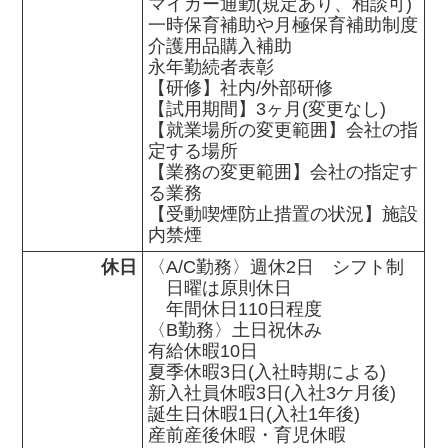
マイカー通勤(規定あり、相談可)

一時保育補助や月極保育補助制度

介護用品購入補助

永年勤続者表彰

【研修】社内/外部研修

【試用期間】3ヶ月(変更なし)

【就業場所の変更範囲】会社の指
定する場所

【業務の変更範囲】会社の指定す
る業務

【受動喫煙防止措置の状況】施設
内禁煙
休日
〈A/C勤務〉週休2日　シフト制

　日曜は原則休日

　年間休日110日程度

〈B勤務〉土日祝休み

有給休暇10日

夏季休暇3日(入社時期による)

新入社員休暇3日(入社3ケ月後)

誕生日休暇1日(入社1年後)

産前産後休暇・育児休暇