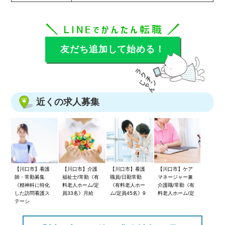
友だち追加して始める！
近くの求人募集
【川口市】看護
【川口市】介護
【川口市】看護
【川口市】ケア
師・常勤募集
福祉士/常勤《有
職員/日勤常勤
マネージャー兼
《精神科に特化
料老人ホーム/定
《有料老人ホー
介護職/常勤《有
した訪問看護ス
員33名》月給
ム/定員45名》9
料老人ホーム/定
テーシ