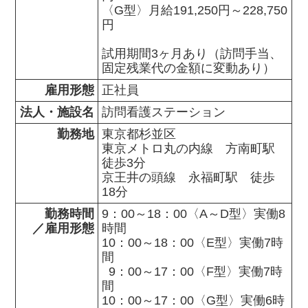
〈G型〉月給191,250円～228,750
円

試用期間3ヶ月あり（訪問手当、
固定残業代の金額に変動あり）
雇用形態
正社員
法人・施設名
訪問看護ステーション
勤務地
東京都杉並区                

東京メトロ丸の内線　方南町駅　
徒歩3分

京王井の頭線　永福町駅　徒歩
18分
勤務時間

9：00～18：00〈A～D型〉実働8
／雇用形態
時間

10：00～18：00〈E型〉実働7時
間

  9：00～17：00〈F型〉実働7時
間

10：00～17：00〈G型〉実働6時