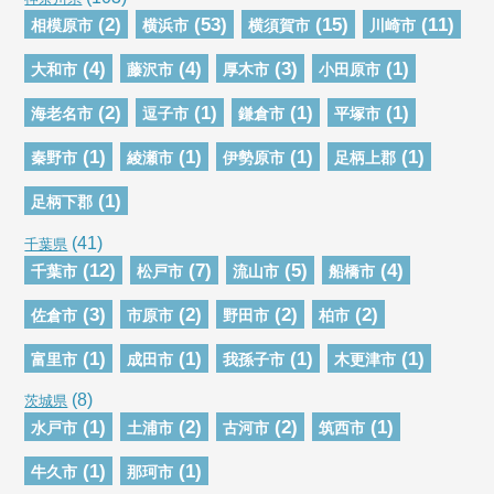
(2)
(53)
(15)
(11)
相模原市
横浜市
横須賀市
川崎市
(4)
(4)
(3)
(1)
大和市
藤沢市
厚木市
小田原市
(2)
(1)
(1)
(1)
海老名市
逗子市
鎌倉市
平塚市
(1)
(1)
(1)
(1)
秦野市
綾瀬市
伊勢原市
足柄上郡
(1)
足柄下郡
(41)
千葉県
(12)
(7)
(5)
(4)
千葉市
松戸市
流山市
船橋市
(3)
(2)
(2)
(2)
佐倉市
市原市
野田市
柏市
(1)
(1)
(1)
(1)
富里市
成田市
我孫子市
木更津市
(8)
茨城県
(1)
(2)
(2)
(1)
水戸市
土浦市
古河市
筑西市
(1)
(1)
牛久市
那珂市