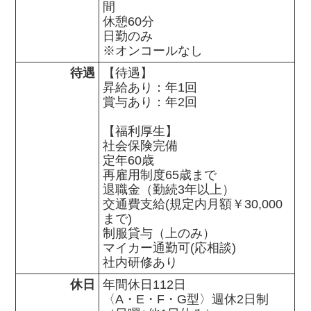
間

休憩60分

日勤のみ

※オンコールなし
待遇
【待遇】

昇給あり：年1回

賞与あり：年2回

【福利厚生】

社会保険完備

定年60歳

再雇用制度65歳まで

退職金（勤続3年以上）

交通費支給(規定内月額￥30,000
まで)

制服貸与（上のみ）

マイカー通勤可(応相談)　

社内研修あり
休日
年間休日112日

〈A・E・F・G型〉週休2日制