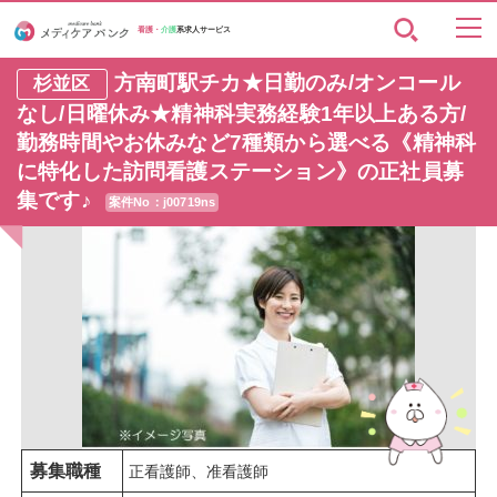
看護・
介護
系求人サービス
方南町駅チカ★日勤のみ/オンコール
杉並区
なし/日曜休み★精神科実務経験1年以上ある方/
勤務時間やお休みなど7種類から選べる《精神科
に特化した訪問看護ステーション》の正社員募
集です♪
案件No：j00719ns
募集職種
正看護師、准看護師