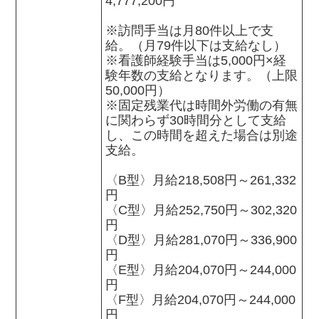
4,777,200円

※訪問手当は月80件以上で支
給。（月79件以下は支給なし）

※看護師経験手当は5,000円×経
験年数の支給となります。（上限
50,000円）

※固定残業代は時間外労働の有無
に関わらず30時間分として支給
し、この時間を超えた場合は別途
支給。

〈B型〉月給218,508円～261,332
円

〈C型〉月給252,750円～302,320
円

〈D型〉月給281,070円～336,900
円

〈E型〉月給204,070円～244,000
円

〈F型〉月給204,070円～244,000
円
