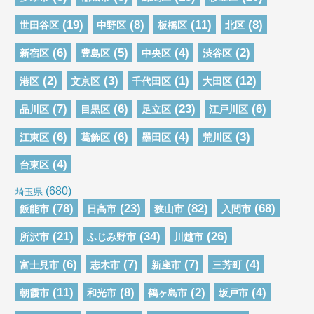
(19)
(8)
(11)
(8)
世田谷区
中野区
板橋区
北区
(6)
(5)
(4)
(2)
新宿区
豊島区
中央区
渋谷区
(2)
(3)
(1)
(12)
港区
文京区
千代田区
大田区
(7)
(6)
(23)
(6)
品川区
目黒区
足立区
江戸川区
(6)
(6)
(4)
(3)
江東区
葛飾区
墨田区
荒川区
(4)
台東区
(680)
埼玉県
(78)
(23)
(82)
(68)
飯能市
日高市
狭山市
入間市
(21)
(34)
(26)
所沢市
ふじみ野市
川越市
(6)
(7)
(7)
(4)
富士見市
志木市
新座市
三芳町
(11)
(8)
(2)
(4)
朝霞市
和光市
鶴ヶ島市
坂戸市