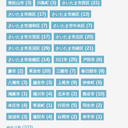
(3)
(3)
(21)
東松山市
川島町
さいたま市西区
(17)
(13)
さいたま市桜区
さいたま市南区
(7)
(7)
さいたま市浦和区
さいたま市中央区
(17)
(25)
さいたま市大宮区
さいたま市北区
(29)
(21)
さいたま市見沼区
さいたま市緑区
(14)
(25)
(6)
さいたま市岩槻区
川口市
戸田市
(2)
(20)
(7)
(8)
蕨市
草加市
三郷市
春日部市
(3)
(3)
(9)
(5)
八潮市
越谷市
上尾市
伊奈町
(1)
(4)
(2)
(10)
鴻巣市
桶川市
北本市
熊谷市
(4)
(1)
(5)
(2)
本庄市
寄居町
行田市
羽生市
(3)
(4)
(2)
(1)
加須市
蓮田市
白岡市
幸手市
(103)
神奈川県