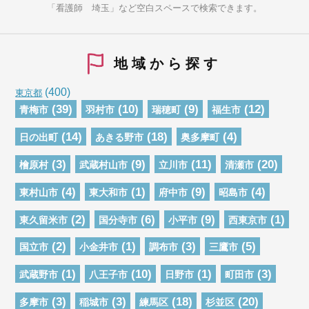
「看護師 埼玉」など空白スペースで検索できます。
地域から探す
(400)
東京都
(39)
(10)
(9)
(12)
青梅市
羽村市
瑞穂町
福生市
(14)
(18)
(4)
日の出町
あきる野市
奥多摩町
(3)
(9)
(11)
(20)
檜原村
武蔵村山市
立川市
清瀬市
(4)
(1)
(9)
(4)
東村山市
東大和市
府中市
昭島市
(2)
(6)
(9)
(1)
東久留米市
国分寺市
小平市
西東京市
(2)
(1)
(3)
(5)
国立市
小金井市
調布市
三鷹市
(1)
(10)
(1)
(3)
武蔵野市
八王子市
日野市
町田市
(3)
(3)
(18)
(20)
多摩市
稲城市
練馬区
杉並区