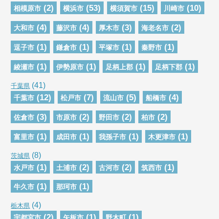
(2)
(53)
(15)
(10)
相模原市
横浜市
横須賀市
川崎市
(4)
(4)
(3)
(2)
大和市
藤沢市
厚木市
海老名市
(1)
(1)
(1)
(1)
逗子市
鎌倉市
平塚市
秦野市
(1)
(1)
(1)
(1)
綾瀬市
伊勢原市
足柄上郡
足柄下郡
(41)
千葉県
(12)
(7)
(5)
(4)
千葉市
松戸市
流山市
船橋市
(3)
(2)
(2)
(2)
佐倉市
市原市
野田市
柏市
(1)
(1)
(1)
(1)
富里市
成田市
我孫子市
木更津市
(8)
茨城県
(1)
(2)
(2)
(1)
水戸市
土浦市
古河市
筑西市
(1)
(1)
牛久市
那珂市
(4)
栃木県
(2)
(1)
(1)
宇都宮市
矢板市
野木町