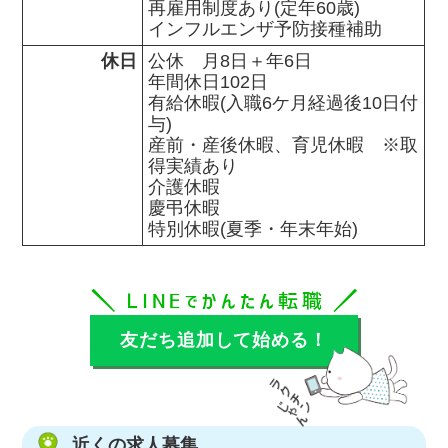
再雇用制度あり(定年60歳)

インフルエンザ予防接種補助
休日
公休　月8日＋年6日

年間休日102日

有給休暇(入職6ケ月経過後10日付
与)

産前・産後休暇、育児休暇　※取
得実績あり

介護休暇

慶弔休暇

特別休暇(夏季・年末年始)
友だち追加して始める！
近くの求人募集