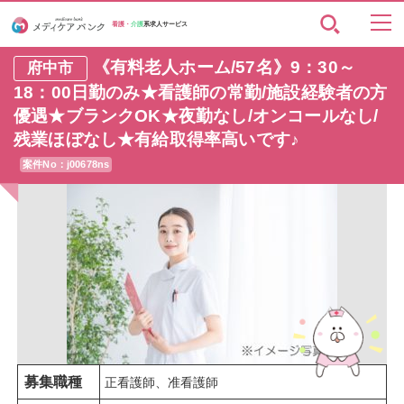
看護・
介護
系求人サービス
《有料老人ホーム/57名》9：30～
府中市
18：00日勤のみ★看護師の常勤/施設経験者の方
優遇★ブランクOK★夜勤なし/オンコールなし/
残業ほぼなし★有給取得率高いです♪
案件No：j00678ns
募集職種
正看護師、准看護師