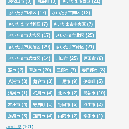
(3)
(3)
(21)
東松山市
川島町
さいたま市西区
(17)
(13)
さいたま市桜区
さいたま市南区
(7)
(7)
さいたま市浦和区
さいたま市中央区
(17)
(25)
さいたま市大宮区
さいたま市北区
(29)
(21)
さいたま市見沼区
さいたま市緑区
(14)
(25)
(6)
さいたま市岩槻区
川口市
戸田市
(2)
(20)
(7)
(8)
蕨市
草加市
三郷市
春日部市
(3)
(3)
(9)
(5)
八潮市
越谷市
上尾市
伊奈町
(1)
(4)
(2)
(10)
鴻巣市
桶川市
北本市
熊谷市
(4)
(1)
(5)
(2)
本庄市
寄居町
行田市
羽生市
(3)
(4)
(2)
(1)
加須市
蓮田市
白岡市
幸手市
(101)
神奈川県