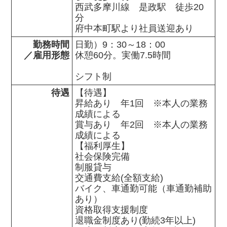
西武多摩川線　是政駅　徒歩20
分

府中本町駅より社員送迎あり
勤務時間

日勤）9：30～18：00

／雇用形態
休憩60分。実働7.5時間

シフト制
待遇
【待遇】

昇給あり　年1回　※本人の業務
成績による

賞与あり　年2回　※本人の業務
成績による

【福利厚生】

社会保険完備

制服貸与

交通費支給(全額支給)

バイク、車通勤可能（車通勤補助
あり）

資格取得支援制度

退職金制度あり(勤続3年以上)
