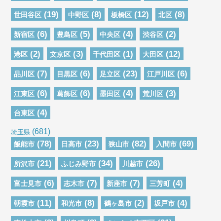
(19)
(8)
(12)
(8)
世田谷区
中野区
板橋区
北区
(6)
(5)
(4)
(2)
新宿区
豊島区
中央区
渋谷区
(2)
(3)
(1)
(12)
港区
文京区
千代田区
大田区
(7)
(6)
(23)
(6)
品川区
目黒区
足立区
江戸川区
(6)
(6)
(4)
(3)
江東区
葛飾区
墨田区
荒川区
(4)
台東区
(681)
埼玉県
(78)
(23)
(82)
(69)
飯能市
日高市
狭山市
入間市
(21)
(34)
(26)
所沢市
ふじみ野市
川越市
(6)
(7)
(7)
(4)
富士見市
志木市
新座市
三芳町
(11)
(8)
(2)
(4)
朝霞市
和光市
鶴ヶ島市
坂戸市