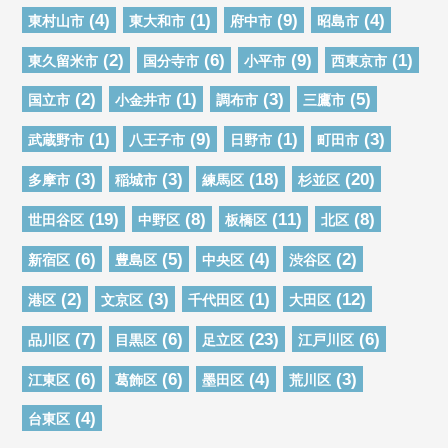
(4)
(1)
(9)
(4)
東村山市
東大和市
府中市
昭島市
(2)
(6)
(9)
(1)
東久留米市
国分寺市
小平市
西東京市
(2)
(1)
(3)
(5)
国立市
小金井市
調布市
三鷹市
(1)
(9)
(1)
(3)
武蔵野市
八王子市
日野市
町田市
(3)
(3)
(18)
(20)
多摩市
稲城市
練馬区
杉並区
(19)
(8)
(11)
(8)
世田谷区
中野区
板橋区
北区
(6)
(5)
(4)
(2)
新宿区
豊島区
中央区
渋谷区
(2)
(3)
(1)
(12)
港区
文京区
千代田区
大田区
(7)
(6)
(23)
(6)
品川区
目黒区
足立区
江戸川区
(6)
(6)
(4)
(3)
江東区
葛飾区
墨田区
荒川区
(4)
台東区