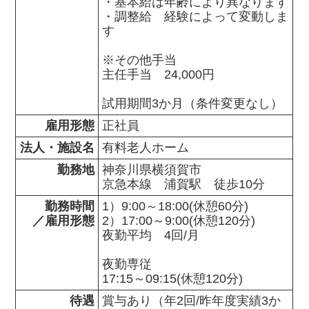
・基本給は年齢により異なります

・調整給　経験によって変動しま
す

※その他手当

主任手当　24,000円

試用期間3か月（条件変更なし）
雇用形態
正社員
法人・施設名
有料老人ホーム
勤務地
神奈川県横須賀市                

京急本線　浦賀駅　徒歩10分
勤務時間

1）9:00～18:00(休憩60分)

／雇用形態
2）17:00～9:00(休憩120分)

夜勤平均　4回/月

夜勤専従

17:15～09:15(休憩120分)
待遇
賞与あり（年2回/昨年度実績3か