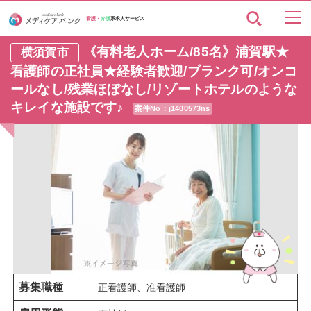
看護・
介護
系求人サービス
《有料老人ホーム/85名》浦賀駅★
横須賀市
看護師の正社員★経験者歓迎/ブランク可/オンコ
ールなし/残業ほぼなし/リゾートホテルのような
キレイな施設です♪
案件No：j1400573ns
募集職種
正看護師、准看護師