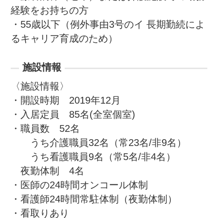
経験をお持ちの方

・55歳以下（例外事由3号のイ 長期勤続によ
るキャリア育成のため）
施設情報
〈施設情報〉

・開設時期　2019年12月

・入居定員　85名(全室個室)

・職員数　52名　

　　うち介護職員32名（常23名/非9名）

　　うち看護職員9名（常5名/非4名）

　夜勤体制　4名

・医師の24時間オンコール体制

・看護師24時間常駐体制（夜勤体制）

・看取りあり
