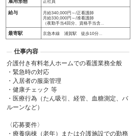
雇用形態
正社員
給与
月給340,000円～/正看護師

月給330,000円～/准看護師

（夜勤手当4回分、資格手当含...
最寄駅
京急本線　浦賀駅　徒歩10分...
仕事内容
介護付き有料老人ホームでの看護業務全般

・緊急時の対応

・入居者の服薬管理

・健康チェック 等

・医療行為（たん吸引、経管、血糖測定、バ
ルーンなど）

〈応募要件〉

・療養病棟（老年）または介護施設での勤務