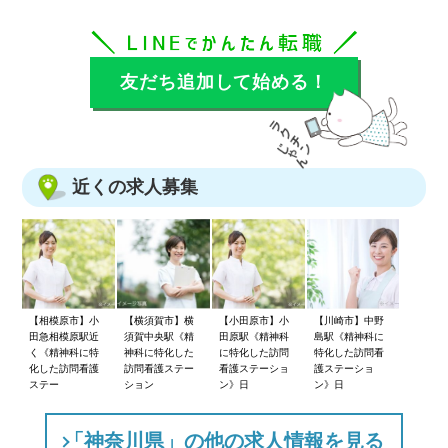
友だち追加して始める！
近くの求人募集
【相模原市】小
【横須賀市】横
【小田原市】小
【川崎市】中野
田急相模原駅近
須賀中央駅《精
田原駅《精神科
島駅《精神科に
く《精神科に特
神科に特化した
に特化した訪問
特化した訪問看
化した訪問看護
訪問看護ステー
看護ステーショ
護ステーショ
ステー
ション
ン》日
ン》日
「神奈川県」の他の求人情報を見る