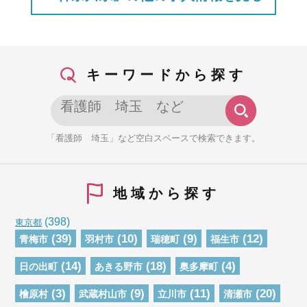
キーワードから探す
「看護師 埼玉」など空白スペースで検索できます。
地域から探す
(398)
東京都
(39)
(10)
(9)
(12)
青梅市
羽村市
瑞穂町
福生市
(14)
(18)
(4)
日の出町
あきる野市
奥多摩町
(3)
(9)
(11)
(20)
檜原村
武蔵村山市
立川市
清瀬市