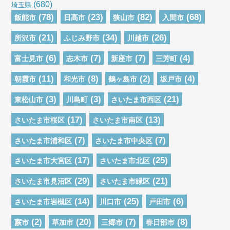
(680)
埼玉県
(78)
(23)
(82)
(68)
飯能市
日高市
狭山市
入間市
(21)
(34)
(26)
所沢市
ふじみ野市
川越市
(6)
(7)
(7)
(4)
富士見市
志木市
新座市
三芳町
(11)
(8)
(2)
(4)
朝霞市
和光市
鶴ヶ島市
坂戸市
(3)
(3)
(21)
東松山市
川島町
さいたま市西区
(17)
(13)
さいたま市桜区
さいたま市南区
(7)
(7)
さいたま市浦和区
さいたま市中央区
(17)
(25)
さいたま市大宮区
さいたま市北区
(29)
(21)
さいたま市見沼区
さいたま市緑区
(14)
(25)
(6)
さいたま市岩槻区
川口市
戸田市
(2)
(20)
(7)
(8)
蕨市
草加市
三郷市
春日部市