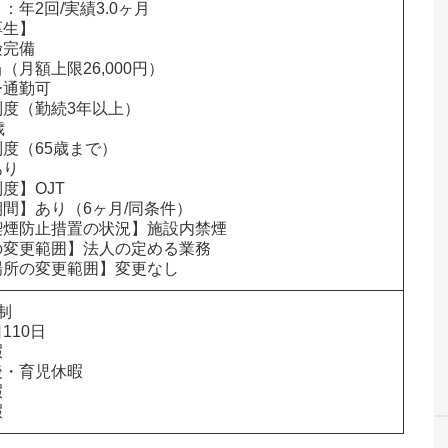
：年2回/実績3.0ヶ月

生】

完備

（月額上限26,000円）

通勤可

度（勤続3年以上）



度（65歳まで）

り

度】OJT

間】あり（6ヶ月/同条件）

煙防止措置の状況】施設内禁煙

変更範囲】法人の定める業務

場所の変更範囲】変更なし


10日



・育児休暇



暇