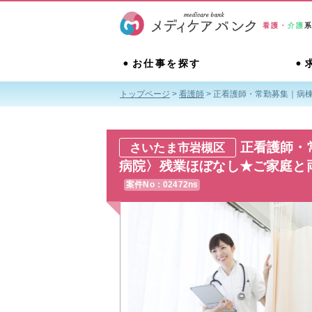
看護・
介護
お仕事を探す
トップページ
>
看護師
>
正看護師・常勤募集｜病棟
正看護師・
さいたま市岩槻区
病院〉残業ほぼなし★ご家庭と
案件No：02472ns