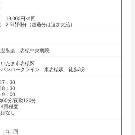






18,000円×4回

　2.5時間分（超過分は追加支給）
人慈弘会　岩槻中央病院
市岩槻区                

ーバンパークライン　東岩槻駅　徒歩3分
7：30

8：30

9：00

60分/夜勤120分

4回程度

ほぼなし


：年1回
