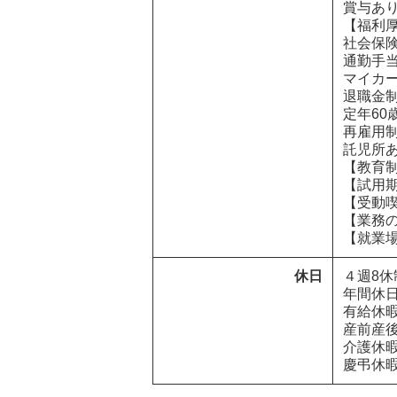
賞与あり
【福利厚
社会保険
通勤手当
マイカー
退職金制
定年60歳
再雇用制
託児所あ
【教育制
【試用期
【受動喫
【業務の
【就業
休日
４週8休制
年間休日1
有給休暇
産前産後
介護休暇
慶弔休