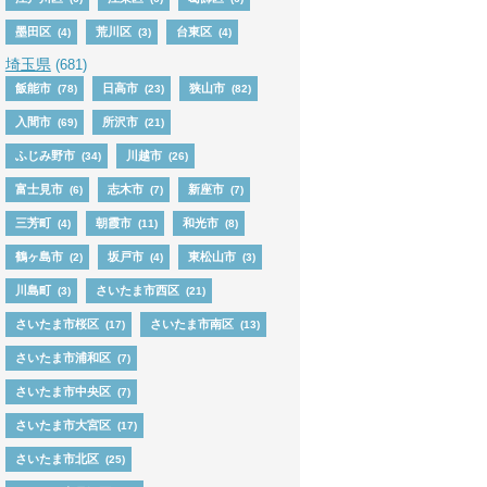
墨田区
荒川区
台東区
(4)
(3)
(4)
埼玉県
(681)
飯能市
日高市
狭山市
(78)
(23)
(82)
入間市
所沢市
(69)
(21)
ふじみ野市
川越市
(34)
(26)
富士見市
志木市
新座市
(6)
(7)
(7)
三芳町
朝霞市
和光市
(4)
(11)
(8)
鶴ヶ島市
坂戸市
東松山市
(2)
(4)
(3)
川島町
さいたま市西区
(3)
(21)
さいたま市桜区
さいたま市南区
(17)
(13)
さいたま市浦和区
(7)
さいたま市中央区
(7)
さいたま市大宮区
(17)
さいたま市北区
(25)