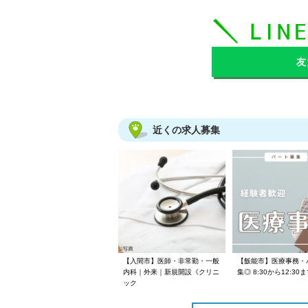
友
近くの求人募集
【入間市】医師・非常勤・一般
【飯能市】医療事務・
内科｜外来｜新規開設《クリニ
集◎ 8:30から12:30
ック