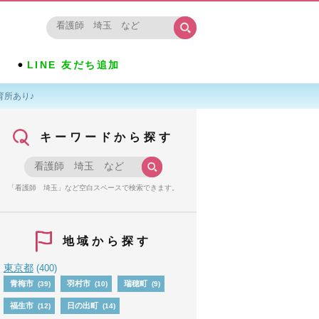
LINE 友だち追加
育所あり♪
キーワードから探す
「看護師 埼玉」など空白スペースで検索できます。
地域から探す
東京都
(400)
青梅市
羽村市
瑞穂町
(39)
(10)
(9)
福生市
日の出町
(12)
(14)