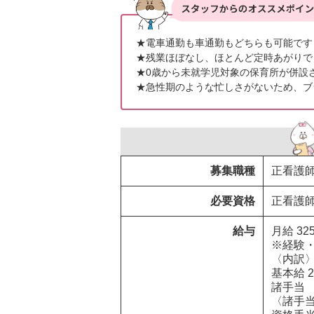
★電車通勤も車通勤もどちらも可能です！
★残業ほぼなし、ほとんど定時あがりで
★0歳から未就学児対象の保育所が併設さ
★急性期のような忙しさがないため、ブ
募集職種
正看護
必要資格
正看護
給与
月給 325
※経験・
〈内訳〉
基本給 20
諸手当　12
〈諸手当