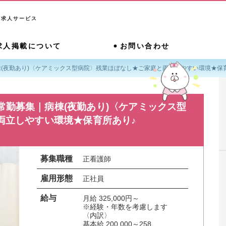
系求人サービス
求人掲載について
お問い合わせ
(夜勤あり)〈ケアミックス型病院〉残業ほぼなし★ご家庭と両立しやすい環境★保
常勤募集｜病棟(夜勤あり)〈ケアミックス型
両立しやすい環境★保育所あり♪
募集職種
正看護師
雇用形態
正社員
給与
月給 325,000円～

※経験・年数を考慮します

〈内訳〉

基本給 200,000～258,...