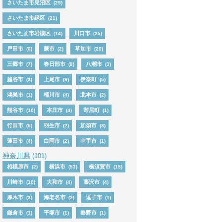
さいたま市見沼区
(29)
さいたま市緑区
(21)
さいたま市岩槻区
川口市
(14)
(25)
戸田市
蕨市
草加市
(6)
(2)
(20)
三郷市
春日部市
八潮市
(7)
(8)
(3)
越谷市
上尾市
伊奈町
(3)
(9)
(5)
鴻巣市
桶川市
北本市
(1)
(4)
(2)
熊谷市
本庄市
寄居町
(10)
(4)
(1)
行田市
羽生市
加須市
(5)
(2)
(3)
蓮田市
白岡市
幸手市
(4)
(2)
(1)
神奈川県
(101)
相模原市
横浜市
横須賀市
(2)
(53)
(15)
川崎市
大和市
藤沢市
(10)
(4)
(4)
厚木市
海老名市
逗子市
(3)
(2)
(1)
鎌倉市
平塚市
秦野市
(1)
(1)
(1)