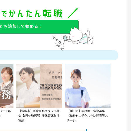
だち追加して始める！
パート募
【飯能市】医療事務スタッフ募
【川口市】看護師・常勤募集
まで
集【経験者優遇】産休育休取得
《精神科に特化した訪問看護ス
実績
テーシ