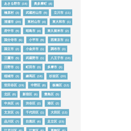
あきる野市
奥多摩町
(18)
(4)
檜原村
武蔵村山市
立川市
(3)
(9)
(11)
清瀬市
東村山市
東大和市
(20)
(4)
(1)
府中市
昭島市
東久留米市
(9)
(4)
(2)
国分寺市
小平市
西東京市
(6)
(9)
(1)
国立市
小金井市
調布市
(2)
(1)
(3)
三鷹市
武蔵野市
八王子市
(5)
(1)
(10)
日野市
町田市
多摩市
(1)
(3)
(3)
稲城市
練馬区
杉並区
(3)
(18)
(20)
世田谷区
中野区
板橋区
(19)
(8)
(12)
北区
新宿区
豊島区
(8)
(6)
(5)
中央区
渋谷区
港区
(4)
(2)
(2)
文京区
千代田区
大田区
(3)
(1)
(12)
品川区
目黒区
足立区
(7)
(6)
(23)
江戸川区
江東区
葛飾区
(6)
(6)
(6)