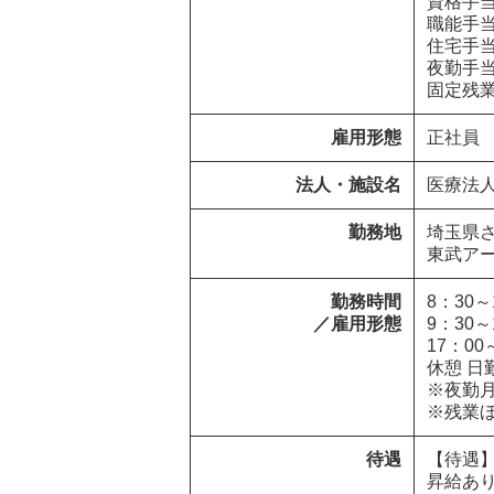
資格手当
職能手当
住宅手当
夜勤手当　
固定残業
雇用形態
正社員
法人・施設名
医療法
勤務地
埼玉県さいたま
東武ア
勤務時間

8：30～1
／雇用形態
9：30～1
17：00～
休憩 日勤
※夜勤月
※残業
待遇
【待遇】
昇給あり