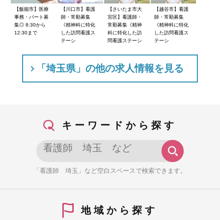
【飯能市】医療
【川口市】看護
【さいたま市大
【越谷市】看護
事務・パート募
師・常勤募集
宮区】看護師・
師・常勤募集
集◎ 8:30から
《精神科に特化
常勤募集《精神
《精神科に特化
12:30まで
した訪問看護ス
科に特化した訪
した訪問看護ス
テーシ
問看護ステーシ
テーシ
「埼玉県」の他の求人情報を見る
キーワードから探す
「看護師 埼玉」など空白スペースで検索できます。
地域から探す