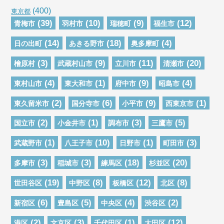
(400)
東京都
(39)
(10)
(9)
(12)
青梅市
羽村市
瑞穂町
福生市
(14)
(18)
(4)
日の出町
あきる野市
奥多摩町
(3)
(9)
(11)
(20)
檜原村
武蔵村山市
立川市
清瀬市
(4)
(1)
(9)
(4)
東村山市
東大和市
府中市
昭島市
(2)
(6)
(9)
(1)
東久留米市
国分寺市
小平市
西東京市
(2)
(1)
(3)
(5)
国立市
小金井市
調布市
三鷹市
(1)
(10)
(1)
(3)
武蔵野市
八王子市
日野市
町田市
(3)
(3)
(18)
(20)
多摩市
稲城市
練馬区
杉並区
(19)
(8)
(12)
(8)
世田谷区
中野区
板橋区
北区
(6)
(5)
(4)
(2)
新宿区
豊島区
中央区
渋谷区
(2)
(3)
(1)
(12)
港区
文京区
千代田区
大田区