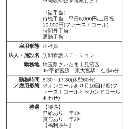
※経験年数を考慮します

〈諸手当〉

待機手当　平日6,000円/土日祝
10,000円(ファーストコール)

時間外手当

通勤手当
雇用形態
正社員
法人・施設名
訪問看護ステーション
勤務地
埼玉県さいたま市見沼区                

JR宇都宮線　東大宮駅　徒歩5分
勤務時間

8:30～17:30(休憩60分)

／雇用形態
※オンコールあり月10回程度(フ
ァーストコールとセカンドコール
あわせ)
待遇
【待遇】

昇給あり　年1回

賞与あり　年2回

【福利厚生】
