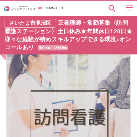
看護・
介護
系求人サービス
正看護師・常勤募集〈訪問
さいたま市見沼区
看護ステーション〉土日休み★年間休日120日★
様々な経験が積めスキルアップできる環境♪オン
コールあり
案件No：02462ns