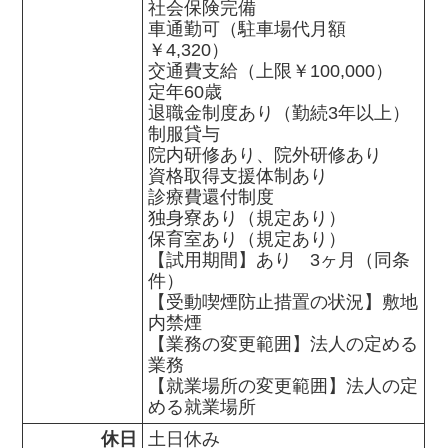
社会保険完備

車通勤可（駐車場代月額
￥4,320）

交通費支給（上限￥100,000）

定年60歳

退職金制度あり（勤続3年以上）

制服貸与

院内研修あり、院外研修あり

資格取得支援体制あり

診療費還付制度

独身寮あり（規定あり）

保育室あり（規定あり）

【試用期間】あり　3ヶ月（同条
件）

【受動喫煙防止措置の状況】敷地
内禁煙

【業務の変更範囲】法人の定める
業務

【就業場所の変更範囲】法人の定
める就業場所
休日
土日休み
