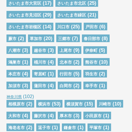
(17)
(25)
さいたま市大宮区
さいたま市北区
(29)
(21)
さいたま市見沼区
さいたま市緑区
(14)
(25)
(6)
さいたま市岩槻区
川口市
戸田市
(2)
(20)
(7)
(8)
蕨市
草加市
三郷市
春日部市
(3)
(3)
(9)
(5)
八潮市
越谷市
上尾市
伊奈町
(1)
(4)
(2)
(10)
鴻巣市
桶川市
北本市
熊谷市
(4)
(1)
(5)
(2)
本庄市
寄居町
行田市
羽生市
(3)
(4)
(2)
(1)
加須市
蓮田市
白岡市
幸手市
(102)
神奈川県
(2)
(53)
(15)
(10)
相模原市
横浜市
横須賀市
川崎市
(4)
(4)
(3)
(1)
大和市
藤沢市
厚木市
小田原市
(2)
(1)
(1)
(1)
海老名市
逗子市
鎌倉市
平塚市