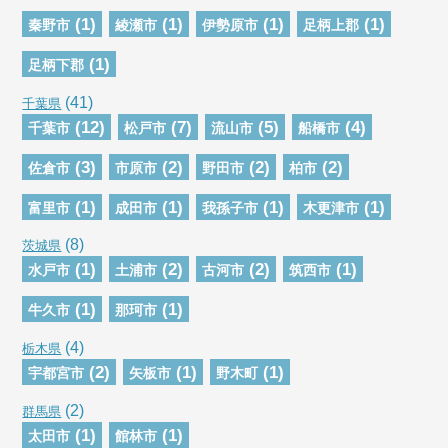
(1)
(1)
(1)
(1)
秦野市
綾瀬市
伊勢原市
足柄上郡
(1)
足柄下郡
(41)
千葉県
(12)
(7)
(5)
(4)
千葉市
松戸市
流山市
船橋市
(3)
(2)
(2)
(2)
佐倉市
市原市
野田市
柏市
(1)
(1)
(1)
(1)
富里市
成田市
我孫子市
木更津市
(8)
茨城県
(1)
(2)
(2)
(1)
水戸市
土浦市
古河市
筑西市
(1)
(1)
牛久市
那珂市
(4)
栃木県
(2)
(1)
(1)
宇都宮市
矢板市
野木町
(2)
群馬県
(1)
(1)
太田市
館林市