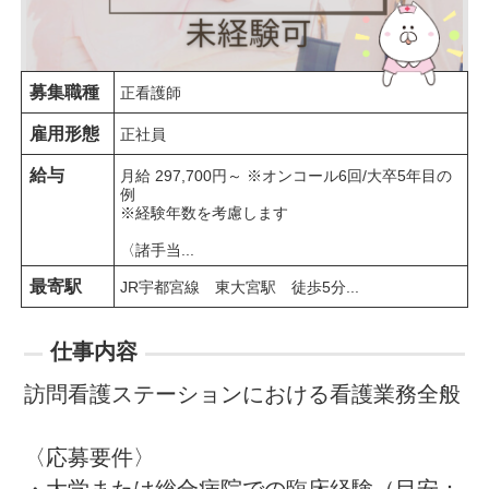
募集職種
正看護師
雇用形態
正社員
給与
月給 297,700円～ ※オンコール6回/大卒5年目の
例

※経験年数を考慮します

〈諸手当...
最寄駅
JR宇都宮線　東大宮駅　徒歩5分...
仕事内容
訪問看護ステーションにおける看護業務全般

〈応募要件〉
