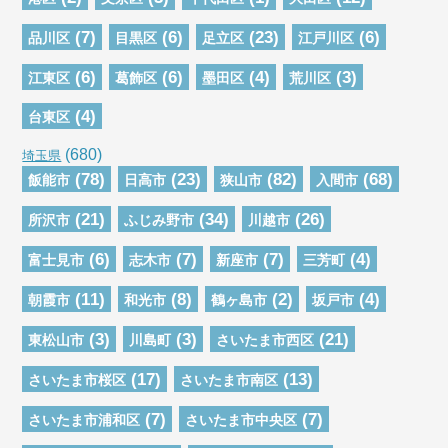
(7)
(6)
(23)
(6)
品川区
目黒区
足立区
江戸川区
(6)
(6)
(4)
(3)
江東区
葛飾区
墨田区
荒川区
(4)
台東区
(680)
埼玉県
(78)
(23)
(82)
(68)
飯能市
日高市
狭山市
入間市
(21)
(34)
(26)
所沢市
ふじみ野市
川越市
(6)
(7)
(7)
(4)
富士見市
志木市
新座市
三芳町
(11)
(8)
(2)
(4)
朝霞市
和光市
鶴ヶ島市
坂戸市
(3)
(3)
(21)
東松山市
川島町
さいたま市西区
(17)
(13)
さいたま市桜区
さいたま市南区
(7)
(7)
さいたま市浦和区
さいたま市中央区