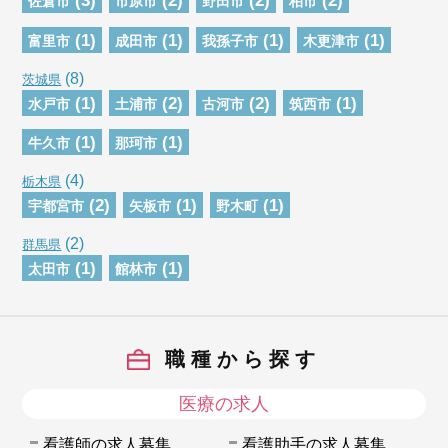
佐倉市
市原市
野田市
柏市
(1)
(1)
(1)
(1)
富里市
成田市
我孫子市
木更津市
(8)
茨城県
(1)
(2)
(2)
(1)
水戸市
土浦市
古河市
筑西市
(1)
(1)
牛久市
那珂市
(4)
栃木県
(2)
(1)
(1)
宇都宮市
矢板市
野木町
(2)
群馬県
(1)
(1)
太田市
館林市
職種から探す
医療の求人
看護師の求人募集
看護助手の求人募集