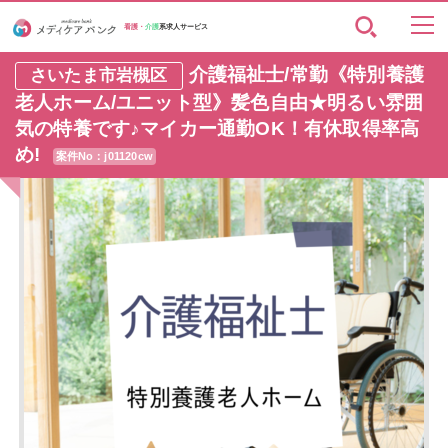
看護・
介護
系求人サービス
介護福祉士/常勤《特別養護
さいたま市岩槻区
老人ホーム/ユニット型》髪色自由★明るい雰囲
気の特養です♪マイカー通勤OK！有休取得率高
め!
案件No：j01120cw