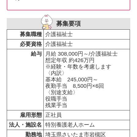
募集要項
募集職種
介護福祉士
必要資格
介護福祉士
給与
月給 308,000円～/介護福祉士

想定年収 約426万円

※経験・年数を考慮します

〈内訳〉

基本給　245,000円～

夜勤手当　8,500円×6回

〈別途支給〉

役職手当

残業手当
雇用形態
正社員
法人・施設名
特別養護老人ホーム
勤務地
埼玉県さいたま市岩槻区                
