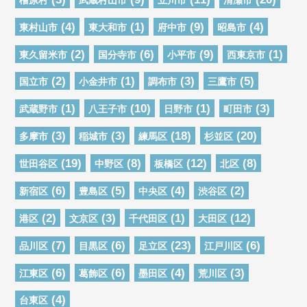
(4)
(1)
(9)
(4)
東村山市
東大和市
府中市
昭島市
(2)
(6)
(9)
(1)
東久留米市
国分寺市
小平市
西東京市
(2)
(1)
(3)
(5)
国立市
小金井市
調布市
三鷹市
(1)
(10)
(1)
(3)
武蔵野市
八王子市
日野市
町田市
(3)
(3)
(18)
(20)
多摩市
稲城市
練馬区
杉並区
(19)
(8)
(12)
(8)
世田谷区
中野区
板橋区
北区
(6)
(5)
(4)
(2)
新宿区
豊島区
中央区
渋谷区
(2)
(3)
(1)
(12)
港区
文京区
千代田区
大田区
(7)
(6)
(23)
(6)
品川区
目黒区
足立区
江戸川区
(6)
(6)
(4)
(3)
江東区
葛飾区
墨田区
荒川区
(4)
台東区