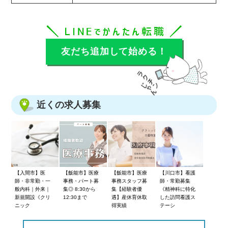
友だち追加して始める！
近くの求人募集
【入間市】医
【飯能市】医療
【飯能市】医療
【川口市】看護
師・非常勤・一
事務・パート募
事務スタッフ募
師・常勤募集
般内科｜外来｜
集◎ 8:30から
集【経験者優
《精神科に特化
新規開設《クリ
12:30まで
遇】産休育休取
した訪問看護ス
ニック
得実績
テーシ