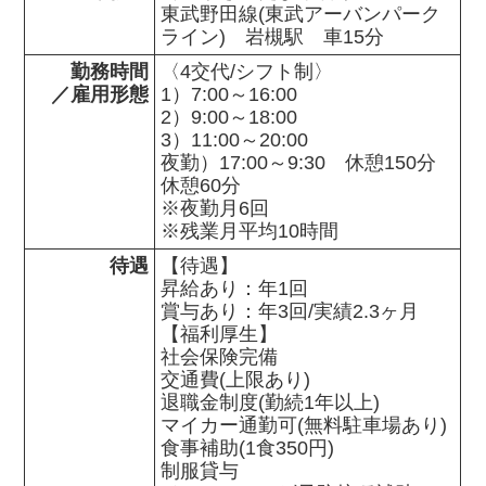
東武野田線(東武アーバンパーク
ライン)　岩槻駅　車15分
勤務時間

〈4交代/シフト制〉　

／雇用形態
1）7:00～16:00

2）9:00～18:00

3）11:00～20:00

夜勤）17:00～9:30　休憩150分

休憩60分

※夜勤月6回

※残業月平均10時間
待遇
【待遇】

昇給あり：年1回

賞与あり：年3回/実績2.3ヶ月

【福利厚生】

社会保険完備

交通費(上限あり)

退職金制度(勤続1年以上)

マイカー通勤可(無料駐車場あり)

食事補助(1食350円)

制服貸与
