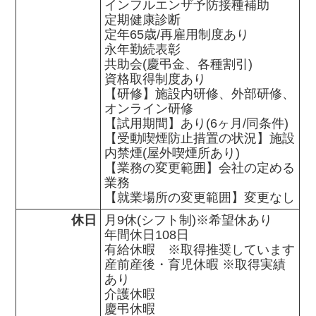
インフルエンザ予防接種補助

定期健康診断

定年65歳/再雇用制度あり

永年勤続表彰

共助会(慶弔金、各種割引)

資格取得制度あり

【研修】施設内研修、外部研修、
オンライン研修

【試用期間】あり(6ヶ月/同条件)

【受動喫煙防止措置の状況】施設
内禁煙(屋外喫煙所あり)

【業務の変更範囲】会社の定める
業務

【就業場所の変更範囲】変更なし
休日
月9休(シフト制)※希望休あり

年間休日108日

有給休暇　※取得推奨しています

産前産後・育児休暇 ※取得実績
あり

介護休暇

慶弔休暇