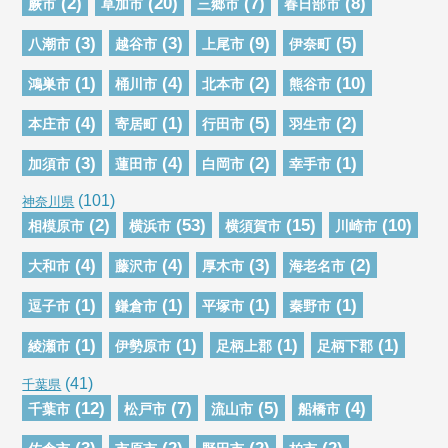
(2)
(20)
(7)
(8)
蕨市
草加市
三郷市
春日部市
(3)
(3)
(9)
(5)
八潮市
越谷市
上尾市
伊奈町
(1)
(4)
(2)
(10)
鴻巣市
桶川市
北本市
熊谷市
(4)
(1)
(5)
(2)
本庄市
寄居町
行田市
羽生市
(3)
(4)
(2)
(1)
加須市
蓮田市
白岡市
幸手市
(101)
神奈川県
(2)
(53)
(15)
(10)
相模原市
横浜市
横須賀市
川崎市
(4)
(4)
(3)
(2)
大和市
藤沢市
厚木市
海老名市
(1)
(1)
(1)
(1)
逗子市
鎌倉市
平塚市
秦野市
(1)
(1)
(1)
(1)
綾瀬市
伊勢原市
足柄上郡
足柄下郡
(41)
千葉県
(12)
(7)
(5)
(4)
千葉市
松戸市
流山市
船橋市
(3)
(2)
(2)
(2)