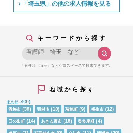
「埼玉県」の他の求人情報を見る
キーワードから探す
「看護師 埼玉」など空白スペースで検索できます。
地域から探す
(400)
東京都
(39)
(10)
(9)
(12)
青梅市
羽村市
瑞穂町
福生市
(14)
(18)
(4)
日の出町
あきる野市
奥多摩町
(3)
(9)
(11)
(20)
檜原村
武蔵村山市
立川市
清瀬市