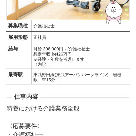
募集職種
介護福祉士
雇用形態
正社員
給与
月給 308,000円～/介護福祉士

想定年収 約426万円

※経験・年数を考慮します

〈内訳...
最寄駅
東武野田線(東武アーバンパークライン)　岩槻
駅　車15分...
仕事内容
特養における介護業務全般

〈応募要件〉

・介護福祉士
