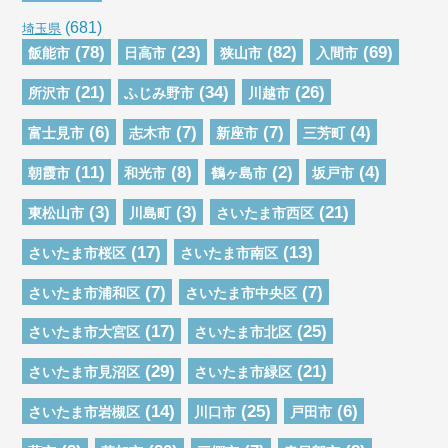
(681)
埼玉県
(78)
(23)
(82)
(69)
飯能市
日高市
狭山市
入間市
(21)
(34)
(26)
所沢市
ふじみ野市
川越市
(6)
(7)
(7)
(4)
富士見市
志木市
新座市
三芳町
(11)
(8)
(2)
(4)
朝霞市
和光市
鶴ヶ島市
坂戸市
(3)
(3)
(21)
東松山市
川島町
さいたま市西区
(17)
(13)
さいたま市桜区
さいたま市南区
(7)
(7)
さいたま市浦和区
さいたま市中央区
(17)
(25)
さいたま市大宮区
さいたま市北区
(29)
(21)
さいたま市見沼区
さいたま市緑区
(14)
(25)
(6)
さいたま市岩槻区
川口市
戸田市