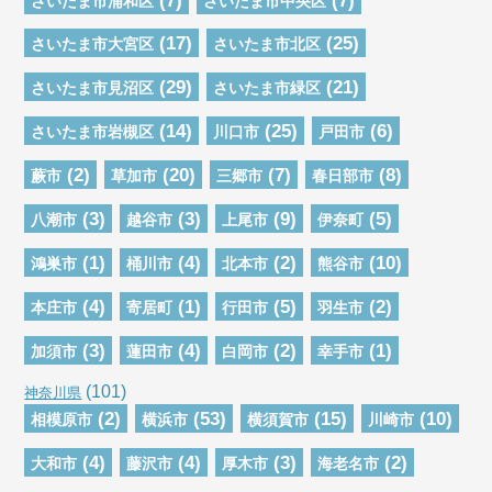
さいたま市浦和区
さいたま市中央区
(17)
(25)
さいたま市大宮区
さいたま市北区
(29)
(21)
さいたま市見沼区
さいたま市緑区
(14)
(25)
(6)
さいたま市岩槻区
川口市
戸田市
(2)
(20)
(7)
(8)
蕨市
草加市
三郷市
春日部市
(3)
(3)
(9)
(5)
八潮市
越谷市
上尾市
伊奈町
(1)
(4)
(2)
(10)
鴻巣市
桶川市
北本市
熊谷市
(4)
(1)
(5)
(2)
本庄市
寄居町
行田市
羽生市
(3)
(4)
(2)
(1)
加須市
蓮田市
白岡市
幸手市
(101)
神奈川県
(2)
(53)
(15)
(10)
相模原市
横浜市
横須賀市
川崎市
(4)
(4)
(3)
(2)
大和市
藤沢市
厚木市
海老名市