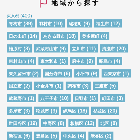
地域から探す
(400)
東京都
(39)
(10)
(9)
(12)
青梅市
羽村市
瑞穂町
福生市
(14)
(18)
(4)
日の出町
あきる野市
奥多摩町
(3)
(9)
(11)
(20)
檜原村
武蔵村山市
立川市
清瀬市
(4)
(1)
(9)
(4)
東村山市
東大和市
府中市
昭島市
(2)
(6)
(9)
(1)
東久留米市
国分寺市
小平市
西東京市
(2)
(1)
(3)
(5)
国立市
小金井市
調布市
三鷹市
(1)
(10)
(1)
(3)
武蔵野市
八王子市
日野市
町田市
(3)
(3)
(18)
(20)
多摩市
稲城市
練馬区
杉並区
(19)
(8)
(12)
(8)
世田谷区
中野区
板橋区
北区
(6)
(5)
(4)
(2)
新宿区
豊島区
中央区
渋谷区