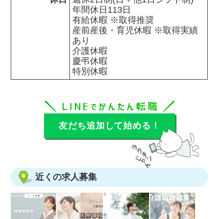
年間休日113日

有給休暇 ※取得推奨

産前産後・育児休暇 ※取得実績
あり

介護休暇

慶弔休暇

特別休暇
友だち追加して始める！
近くの求人募集