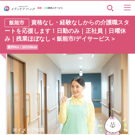
看護・
介護
系求人サービス
資格なし・経験なしからの介護職スタ
飯能市
ートを応援します！日勤のみ｜正社員｜日曜休
み｜残業ほぼなし＜飯能市/デイサービス＞
案件No：j02358cw