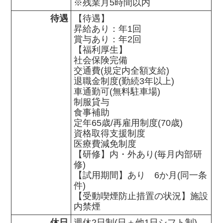
※残業月5時間以内
待遇
【待遇】

昇給あり：年1回

賞与あり：年2回

【福利厚生】

社会保険完備

交通費(規定内全額支給)

退職金制度(勤続3年以上)

車通勤可(無料駐車場)

制服貸与

食事補助

定年65歳/再雇用制度(70歳)

資格取得支援制度

医療費減免制度

【研修】内・外あり(毎月内部研
修)

【試用期間】あり　6か月(同一条
件)

【受動喫煙防止措置の状況】施設
内禁煙
休日
週休2日制(日＋他1日シフト制)
