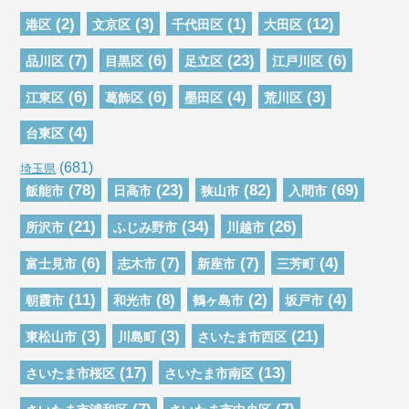
(2)
(3)
(1)
(12)
港区
文京区
千代田区
大田区
(7)
(6)
(23)
(6)
品川区
目黒区
足立区
江戸川区
(6)
(6)
(4)
(3)
江東区
葛飾区
墨田区
荒川区
(4)
台東区
(681)
埼玉県
(78)
(23)
(82)
(69)
飯能市
日高市
狭山市
入間市
(21)
(34)
(26)
所沢市
ふじみ野市
川越市
(6)
(7)
(7)
(4)
富士見市
志木市
新座市
三芳町
(11)
(8)
(2)
(4)
朝霞市
和光市
鶴ヶ島市
坂戸市
(3)
(3)
(21)
東松山市
川島町
さいたま市西区
(17)
(13)
さいたま市桜区
さいたま市南区
(7)
(7)