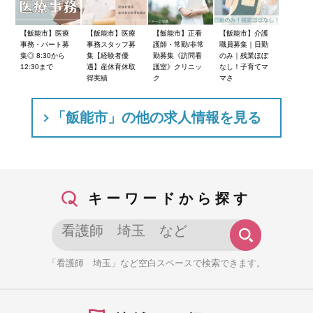
【飯能市】医療
【飯能市】医療
【飯能市】正看
【飯能市】介護
事務・パート募
事務スタッフ募
護師・常勤/非常
職員募集｜日勤
集◎ 8:30から
集【経験者優
勤募集《訪問看
のみ｜残業ほぼ
12:30まで
遇】産休育休取
護室》クリニッ
なし！子育てマ
得実績
ク
マさ
「飯能市」の他の求人情報を見る
キーワードから探す
「看護師 埼玉」など空白スペースで検索できます。