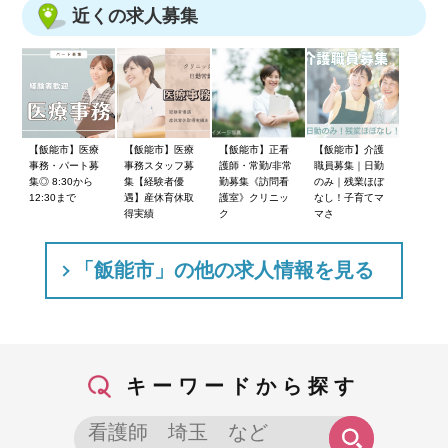
近くの求人募集
【飯能市】医療
【飯能市】医療
【飯能市】正看
【飯能市】介護
事務・パート募
事務スタッフ募
護師・常勤/非常
職員募集｜日勤
集◎ 8:30から
集【経験者優
勤募集《訪問看
のみ｜残業ほぼ
12:30まで
遇】産休育休取
護室》クリニッ
なし！子育てマ
得実績
ク
マさ
「飯能市」の他の求人情報を見る
キーワードから探す