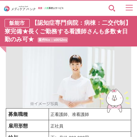
看護・
介護
系求人サービス
【認知症専門病院：病棟：二交代制】
飯能市
寮完備★長くご勤務する看護師さんも多数★日
勤のみ可★
案件No：s0052ns
募集職種
正看護師、准看護師
雇用形態
正社員