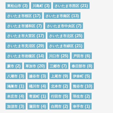
(3)
(3)
(21)
東松山市
川島町
さいたま市西区
(17)
(13)
さいたま市桜区
さいたま市南区
(7)
(7)
さいたま市浦和区
さいたま市中央区
(17)
(25)
さいたま市大宮区
さいたま市北区
(29)
(21)
さいたま市見沼区
さいたま市緑区
(14)
(25)
(6)
さいたま市岩槻区
川口市
戸田市
(2)
(20)
(7)
(8)
蕨市
草加市
三郷市
春日部市
(3)
(3)
(9)
(5)
八潮市
越谷市
上尾市
伊奈町
(1)
(4)
(2)
(10)
鴻巣市
桶川市
北本市
熊谷市
(4)
(1)
(5)
(2)
本庄市
寄居町
行田市
羽生市
(3)
(4)
(2)
(1)
加須市
蓮田市
白岡市
幸手市