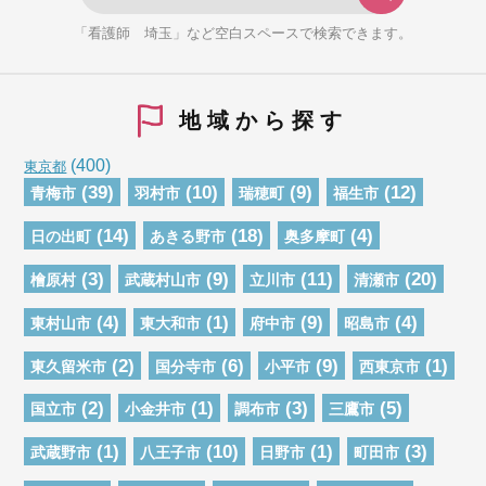
「看護師 埼玉」など空白スペースで検索できます。
地域から探す
(400)
東京都
(39)
(10)
(9)
(12)
青梅市
羽村市
瑞穂町
福生市
(14)
(18)
(4)
日の出町
あきる野市
奥多摩町
(3)
(9)
(11)
(20)
檜原村
武蔵村山市
立川市
清瀬市
(4)
(1)
(9)
(4)
東村山市
東大和市
府中市
昭島市
(2)
(6)
(9)
(1)
東久留米市
国分寺市
小平市
西東京市
(2)
(1)
(3)
(5)
国立市
小金井市
調布市
三鷹市
(1)
(10)
(1)
(3)
武蔵野市
八王子市
日野市
町田市