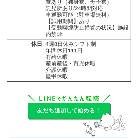
寮あり（独身寮、母子寮）

託児所あり/24時間対応　

車通勤可能（駐車場無料）

【試用期間】あり　

【受動喫煙防止措置の状況】施設
内禁煙
休日
4週8日休みシフト制　　

年間休日111日

有給休暇

産前産後・育児休暇

介護休暇

慶弔休暇
友だち追加して始める！