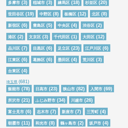
(3)
(3)
(18)
(20)
多摩市
稲城市
練馬区
杉並区
(19)
(8)
(12)
(8)
世田谷区
中野区
板橋区
北区
(6)
(5)
(4)
(2)
新宿区
豊島区
中央区
渋谷区
(2)
(3)
(1)
(12)
港区
文京区
千代田区
大田区
(7)
(6)
(23)
(6)
品川区
目黒区
足立区
江戸川区
(6)
(6)
(4)
(3)
江東区
葛飾区
墨田区
荒川区
(4)
台東区
(681)
埼玉県
(78)
(23)
(82)
(69)
飯能市
日高市
狭山市
入間市
(21)
(34)
(26)
所沢市
ふじみ野市
川越市
(6)
(7)
(7)
(4)
富士見市
志木市
新座市
三芳町
(11)
(8)
(2)
(4)
朝霞市
和光市
鶴ヶ島市
坂戸市