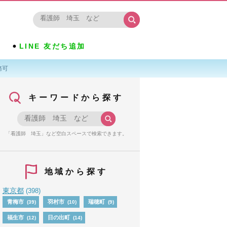
LINE 友だち追加
務可
キーワードから探す
「看護師 埼玉」など空白スペースで検索できます。
地域から探す
東京都
(398)
青梅市
羽村市
瑞穂町
(39)
(10)
(9)
福生市
日の出町
(12)
(14)