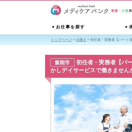
看護・
介護
お仕事を探す
トップページ
>
介護士
>
初任者・実務者【パート/
初任者・実務者【パー
飯能市
かしデイサービスで働きません