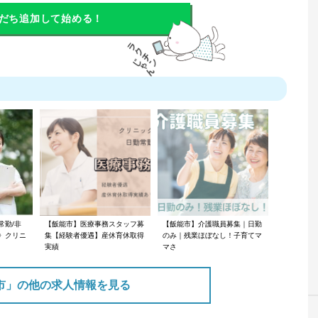
だち追加して始める！
常勤/非
【飯能市】医療事務スタッフ募
【飯能市】介護職員募集｜日勤
》クリニ
集【経験者優遇】産休育休取得
のみ｜残業ほぼなし！子育てマ
実績
マさ
市」の他の求人情報を見る