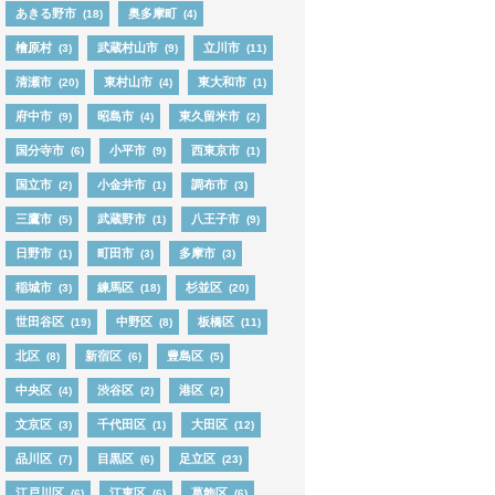
あきる野市
奥多摩町
(18)
(4)
檜原村
武蔵村山市
立川市
(3)
(9)
(11)
清瀬市
東村山市
東大和市
(20)
(4)
(1)
府中市
昭島市
東久留米市
(9)
(4)
(2)
国分寺市
小平市
西東京市
(6)
(9)
(1)
国立市
小金井市
調布市
(2)
(1)
(3)
三鷹市
武蔵野市
八王子市
(5)
(1)
(9)
日野市
町田市
多摩市
(1)
(3)
(3)
稲城市
練馬区
杉並区
(3)
(18)
(20)
世田谷区
中野区
板橋区
(19)
(8)
(11)
北区
新宿区
豊島区
(8)
(6)
(5)
中央区
渋谷区
港区
(4)
(2)
(2)
文京区
千代田区
大田区
(3)
(1)
(12)
品川区
目黒区
足立区
(7)
(6)
(23)
江戸川区
江東区
葛飾区
(6)
(6)
(6)