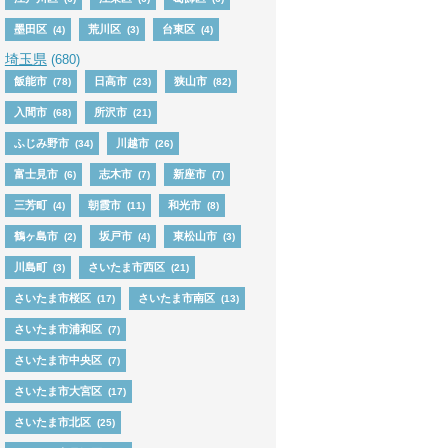
墨田区
荒川区
台東区
(4)
(3)
(4)
埼玉県
(680)
飯能市
日高市
狭山市
(78)
(23)
(82)
入間市
所沢市
(68)
(21)
ふじみ野市
川越市
(34)
(26)
富士見市
志木市
新座市
(6)
(7)
(7)
三芳町
朝霞市
和光市
(4)
(11)
(8)
鶴ヶ島市
坂戸市
東松山市
(2)
(4)
(3)
川島町
さいたま市西区
(3)
(21)
さいたま市桜区
さいたま市南区
(17)
(13)
さいたま市浦和区
(7)
さいたま市中央区
(7)
さいたま市大宮区
(17)
さいたま市北区
(25)