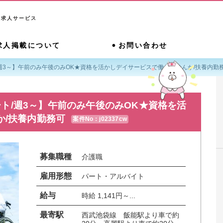
系求人サービス
求人掲載について
お問い合わせ
週3～】午前のみ午後のみOK★資格を活かしデイサービスで働きませんか/扶養内勤
ト/週3～】午前のみ午後のみOK★資格を活
か/扶養内勤務可
案件No：j02337cw
募集職種
介護職
雇用形態
パート・アルバイト
給与
時給 1,141円～...
最寄駅
西武池袋線　飯能駅より車で約