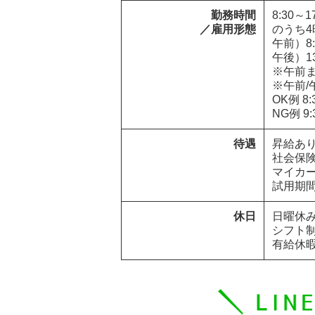
勤務時間

8:30～17
／雇用形態
のうち4
午前）8:3
午後）13:
※午前ま
※午前/
OK例 8:3
NG例 9:
待遇
昇給あり
社会保険
マイカー
試用期
休日
日曜休み
シフト制
有給休