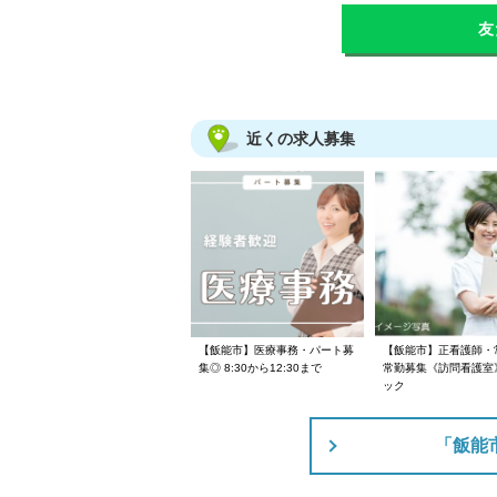
友
近くの求人募集
【飯能市】医療事務・パート募
【飯能市】正看護師・
集◎ 8:30から12:30まで
常勤募集《訪問看護室
ック
「飯能