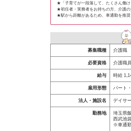
★「子育てが一段落して、たくさん働け
★初任者・実務者をお持ちの方、介護の
★駅から距離があるため、車通勤を推奨
募集職種
介護職
必要資格
介護職
給与
時給 1,
雇用形態
パート
法人・施設名
デイサ
勤務地
埼玉県飯能市  
西武池袋
※車通