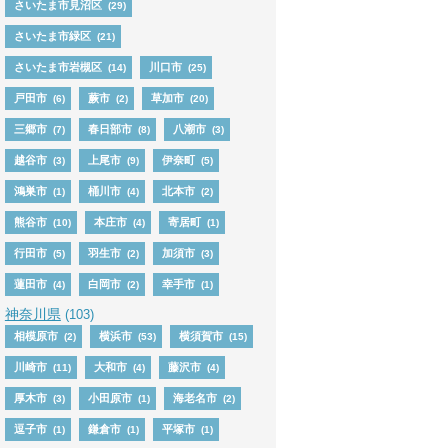
さいたま市見沼区
(29)
さいたま市緑区
(21)
さいたま市岩槻区
川口市
(14)
(25)
戸田市
蕨市
草加市
(6)
(2)
(20)
三郷市
春日部市
八潮市
(7)
(8)
(3)
越谷市
上尾市
伊奈町
(3)
(9)
(5)
鴻巣市
桶川市
北本市
(1)
(4)
(2)
熊谷市
本庄市
寄居町
(10)
(4)
(1)
行田市
羽生市
加須市
(5)
(2)
(3)
蓮田市
白岡市
幸手市
(4)
(2)
(1)
神奈川県
(103)
相模原市
横浜市
横須賀市
(2)
(53)
(15)
川崎市
大和市
藤沢市
(11)
(4)
(4)
厚木市
小田原市
海老名市
(3)
(1)
(2)
逗子市
鎌倉市
平塚市
(1)
(1)
(1)