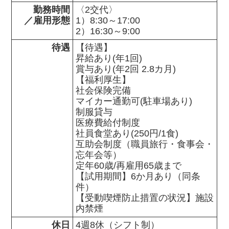
勤務時間

〈2交代〉

／雇用形態
1）8:30～17:00

2）16:30～9:00
待遇
【待遇】

昇給あり(年1回)

賞与あり(年2回 2.8カ月)

【福利厚生】

社会保険完備

マイカー通勤可(駐車場あり)

制服貸与

医療費給付制度

社員食堂あり(250円/1食)

互助会制度（職員旅行・食事会・
忘年会等）

定年60歳/再雇用65歳まで

【試用期間】6か月あり（同条
件）

【受動喫煙防止措置の状況】施設
内禁煙
休日
4週8休（シフト制）
