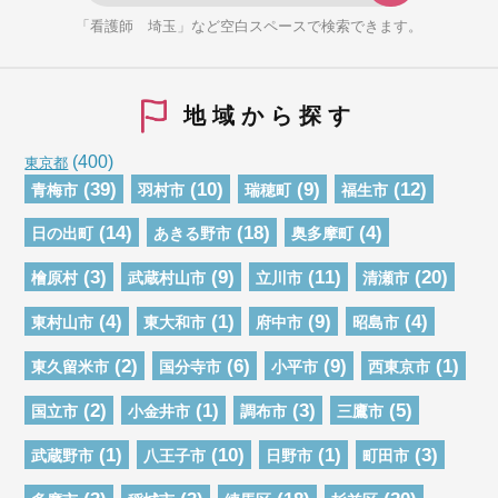
「看護師 埼玉」など空白スペースで検索できます。
地域から探す
(400)
東京都
(39)
(10)
(9)
(12)
青梅市
羽村市
瑞穂町
福生市
(14)
(18)
(4)
日の出町
あきる野市
奥多摩町
(3)
(9)
(11)
(20)
檜原村
武蔵村山市
立川市
清瀬市
(4)
(1)
(9)
(4)
東村山市
東大和市
府中市
昭島市
(2)
(6)
(9)
(1)
東久留米市
国分寺市
小平市
西東京市
(2)
(1)
(3)
(5)
国立市
小金井市
調布市
三鷹市
(1)
(10)
(1)
(3)
武蔵野市
八王子市
日野市
町田市