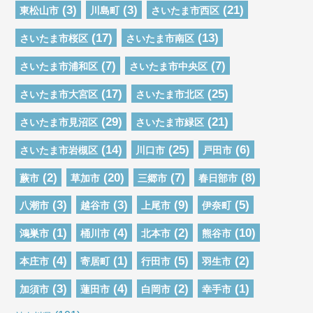
(3)
(3)
(21)
東松山市
川島町
さいたま市西区
(17)
(13)
さいたま市桜区
さいたま市南区
(7)
(7)
さいたま市浦和区
さいたま市中央区
(17)
(25)
さいたま市大宮区
さいたま市北区
(29)
(21)
さいたま市見沼区
さいたま市緑区
(14)
(25)
(6)
さいたま市岩槻区
川口市
戸田市
(2)
(20)
(7)
(8)
蕨市
草加市
三郷市
春日部市
(3)
(3)
(9)
(5)
八潮市
越谷市
上尾市
伊奈町
(1)
(4)
(2)
(10)
鴻巣市
桶川市
北本市
熊谷市
(4)
(1)
(5)
(2)
本庄市
寄居町
行田市
羽生市
(3)
(4)
(2)
(1)
加須市
蓮田市
白岡市
幸手市