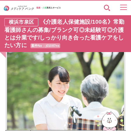
看護・
介護
系求人サービス
《介護老人保健施設/100名》常勤
横浜市泉区
看護師さんの募集/ブランク可◎未経験可◎介護
とは分業です/しっかり向き合った看護ケアをし
たい方に
案件No：j01087ns