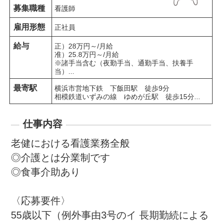
募集職種
看護師
雇用形態
正社員
給与
正）28万円～/月給

准）25.8万円～/月給

※諸手当含む（夜勤手当、通勤手当、扶養手
当）...
最寄駅
横浜市営地下鉄　下飯田駅　徒歩9分

相模鉄道いずみの線　ゆめが丘駅　徒歩15分...
仕事内容
老健における看護業務全般

◎介護とは分業制です

◎食事介助あり

〈応募要件〉

55歳以下（例外事由3号のイ 長期勤続による