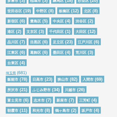
(3)
(3)
(18)
(20)
多摩市
稲城市
練馬区
杉並区
(19)
(8)
(12)
(8)
世田谷区
中野区
板橋区
北区
(6)
(5)
(4)
(2)
新宿区
豊島区
中央区
渋谷区
(2)
(3)
(1)
(12)
港区
文京区
千代田区
大田区
(7)
(6)
(23)
(6)
品川区
目黒区
足立区
江戸川区
(6)
(6)
(4)
(3)
江東区
葛飾区
墨田区
荒川区
(4)
台東区
(681)
埼玉県
(78)
(23)
(82)
(69)
飯能市
日高市
狭山市
入間市
(21)
(34)
(26)
所沢市
ふじみ野市
川越市
(6)
(7)
(7)
(4)
富士見市
志木市
新座市
三芳町
(11)
(8)
(2)
(4)
朝霞市
和光市
鶴ヶ島市
坂戸市