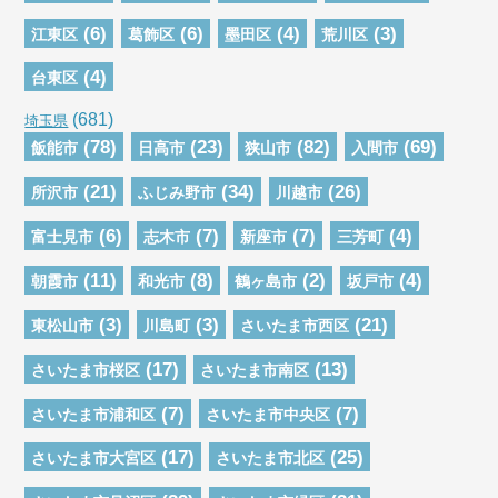
(6)
(6)
(4)
(3)
江東区
葛飾区
墨田区
荒川区
(4)
台東区
(681)
埼玉県
(78)
(23)
(82)
(69)
飯能市
日高市
狭山市
入間市
(21)
(34)
(26)
所沢市
ふじみ野市
川越市
(6)
(7)
(7)
(4)
富士見市
志木市
新座市
三芳町
(11)
(8)
(2)
(4)
朝霞市
和光市
鶴ヶ島市
坂戸市
(3)
(3)
(21)
東松山市
川島町
さいたま市西区
(17)
(13)
さいたま市桜区
さいたま市南区
(7)
(7)
さいたま市浦和区
さいたま市中央区
(17)
(25)
さいたま市大宮区
さいたま市北区