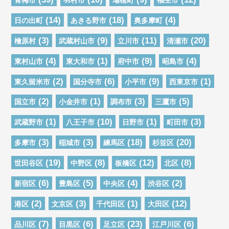
青梅市
羽村市
瑞穂町
福生市
(14)
(18)
(4)
日の出町
あきる野市
奥多摩町
(3)
(9)
(11)
(20)
檜原村
武蔵村山市
立川市
清瀬市
(4)
(1)
(9)
(4)
東村山市
東大和市
府中市
昭島市
(2)
(6)
(9)
(1)
東久留米市
国分寺市
小平市
西東京市
(2)
(1)
(3)
(5)
国立市
小金井市
調布市
三鷹市
(1)
(10)
(1)
(3)
武蔵野市
八王子市
日野市
町田市
(3)
(3)
(18)
(20)
多摩市
稲城市
練馬区
杉並区
(19)
(8)
(12)
(8)
世田谷区
中野区
板橋区
北区
(6)
(5)
(4)
(2)
新宿区
豊島区
中央区
渋谷区
(2)
(3)
(1)
(12)
港区
文京区
千代田区
大田区
(7)
(6)
(23)
(6)
品川区
目黒区
足立区
江戸川区