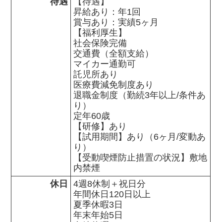
待遇
【待遇】

昇給あり：年1回

賞与あり：実績5ヶ月

【福利厚生】

社会保険完備

交通費（全額支給）

マイカー通勤可

託児所あり

医療費減免制度あり

退職金制度（勤続3年以上/条件あ
り）

定年60歳

【研修】あり

【試用期間】あり（6ヶ月/変動あ
り）

【受動喫煙防止措置の状況】敷地
内禁煙
休日
4週8休制＋祝日分

年間休日120日以上

夏季休暇3日

年末年始5日
