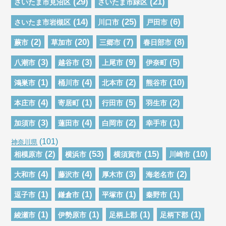
(29)
(21)
さいたま市見沼区
さいたま市緑区
(14)
(25)
(6)
さいたま市岩槻区
川口市
戸田市
(2)
(20)
(7)
(8)
蕨市
草加市
三郷市
春日部市
(3)
(3)
(9)
(5)
八潮市
越谷市
上尾市
伊奈町
(1)
(4)
(2)
(10)
鴻巣市
桶川市
北本市
熊谷市
(4)
(1)
(5)
(2)
本庄市
寄居町
行田市
羽生市
(3)
(4)
(2)
(1)
加須市
蓮田市
白岡市
幸手市
(101)
神奈川県
(2)
(53)
(15)
(10)
相模原市
横浜市
横須賀市
川崎市
(4)
(4)
(3)
(2)
大和市
藤沢市
厚木市
海老名市
(1)
(1)
(1)
(1)
逗子市
鎌倉市
平塚市
秦野市
(1)
(1)
(1)
(1)
綾瀬市
伊勢原市
足柄上郡
足柄下郡