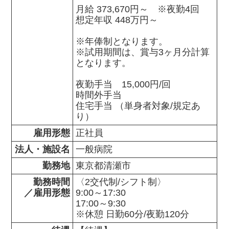
月給 373,670円～　※夜勤4回

想定年収 448万円～

※年俸制となります。

※試用期間は、賞与3ヶ月分計算
となります。

夜勤手当　15,000円/回

時間外手当

住宅手当 （単身者対象/規定あ
り）
雇用形態
正社員
法人・施設名
一般病院
勤務地
勤務時間

〈2交代制/シフト制〉

／雇用形態
9:00～17:30

17:00～9:30

※休憩 日勤60分/夜勤120分