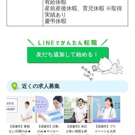
有給休暇

産前産後休暇、育児休暇 ※取得
実績あり 

慶弔休暇
友だち追加して始める！
近くの求人募集
【清瀬市】夜勤
【清瀬市】日勤
【清瀬市】休日
【清瀬市】プラ
なし/日勤のみ★
のみ★マイカー
が多い病院を探
イベートも大切