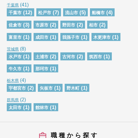
(41)
千葉県
(12)
(7)
(5)
(4)
千葉市
松戸市
流山市
船橋市
(3)
(2)
(2)
(2)
佐倉市
市原市
野田市
柏市
(1)
(1)
(1)
(1)
富里市
成田市
我孫子市
木更津市
(8)
茨城県
(1)
(2)
(2)
(1)
水戸市
土浦市
古河市
筑西市
(1)
(1)
牛久市
那珂市
(4)
栃木県
(2)
(1)
(1)
宇都宮市
矢板市
野木町
(2)
群馬県
(1)
(1)
太田市
館林市
職種から探す