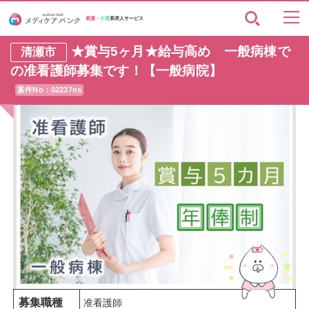
看護・
介護
系求人サービス
★賞与5ヶ月★給与高め 一般病棟で
清瀬市
の准看護師募集です！【一般病院】
案件No：02237ns
募集職種
准看護師