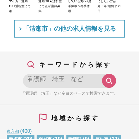
マイカー通勤
通勤OK★透析室
している方へ♪夏
にしたい方必
OK♪透析室にて
にて正看護師募
季休暇＆冬季休
見！年間休日120
准
集
暇
日
「清瀬市」の他の求人情報を見る
キーワードから探す
「看護師 埼玉」など空白スペースで検索できます。
地域から探す
(400)
東京都
(39)
(10)
(9)
(12)