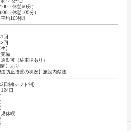
制/２交代〉

17:00（休憩60分）

～9:00（休憩105分）

平均10時間


1回

2回

生】

完備

通勤可（駐車場あり）

間】あり　

喫煙防止措置の状況】施設内禁煙
2日制(シフト制)

24日







児休暇



暇