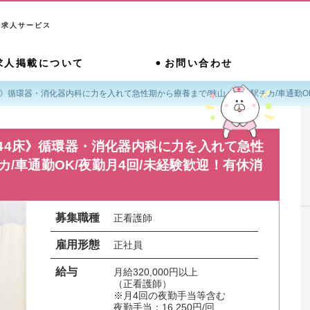
系求人サービス
求人掲載について
お問い合わせ
床》循環器・消化器内科に力を入れて急性期から療養まで/狭山ヶ丘★駅チカ/車通勤OK
44床》循環器・消化器内科に力を入れて急性
/車通勤OK/夜勤月4回/未経験歓迎！有休消
募集職種
正看護師
雇用形態
正社員
給与
月給320,000円以上

（正看護師）

※月4回の夜勤手当等含む

夜勤手当：16,250円/回...