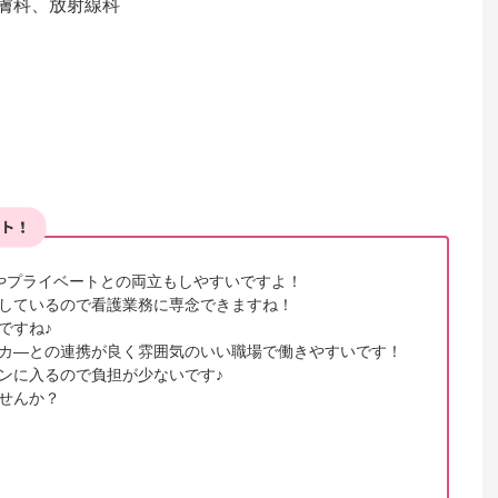
膚科、放射線科

やプライベートとの両立もしやすいですよ！

しているので看護業務に専念できますね！

すね♪

カ―との連携が良く雰囲気のいい職場で働きやすいです！

ンに入るので負担が少ないです♪

せんか？
