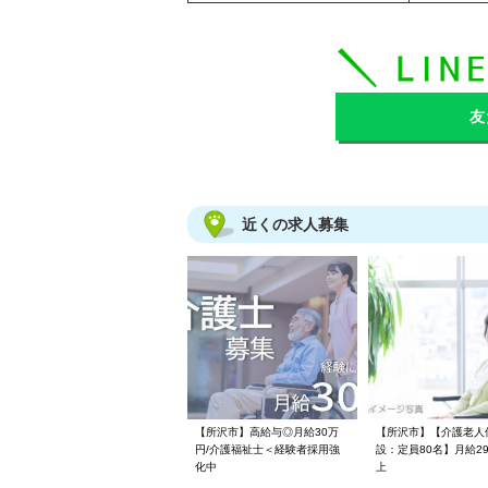
友
近くの求人募集
【所沢市】高給与◎月給30万
【所沢市】【介護老人
円/介護福祉士＜経験者採用強
設：定員80名】月給29
化中
上