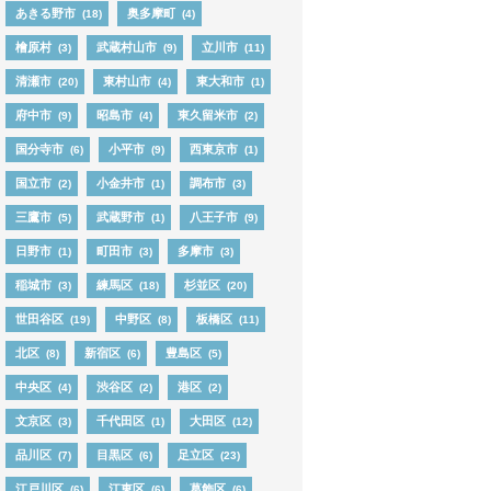
あきる野市
奥多摩町
(18)
(4)
檜原村
武蔵村山市
立川市
(3)
(9)
(11)
清瀬市
東村山市
東大和市
(20)
(4)
(1)
府中市
昭島市
東久留米市
(9)
(4)
(2)
国分寺市
小平市
西東京市
(6)
(9)
(1)
国立市
小金井市
調布市
(2)
(1)
(3)
三鷹市
武蔵野市
八王子市
(5)
(1)
(9)
日野市
町田市
多摩市
(1)
(3)
(3)
稲城市
練馬区
杉並区
(3)
(18)
(20)
世田谷区
中野区
板橋区
(19)
(8)
(11)
北区
新宿区
豊島区
(8)
(6)
(5)
中央区
渋谷区
港区
(4)
(2)
(2)
文京区
千代田区
大田区
(3)
(1)
(12)
品川区
目黒区
足立区
(7)
(6)
(23)
江戸川区
江東区
葛飾区
(6)
(6)
(6)