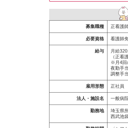
募集職種
正看護
必要資格
看護師
給与
月給320
（正看護
※月4回
夜勤手当：
調整手当：
雇用形態
正社員
法人・施設名
一般病
勤務地
埼玉県所沢市  
西武池