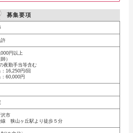
募集要項
師　
免許
,000円以上

師）

の夜勤手当等含む

16,250円/回

60,000円
院
              

袋線　狭山ヶ丘駅より徒歩５分