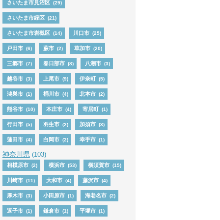
さいたま市見沼区
(29)
さいたま市緑区
(21)
さいたま市岩槻区
川口市
(14)
(25)
戸田市
蕨市
草加市
(6)
(2)
(20)
三郷市
春日部市
八潮市
(7)
(8)
(3)
越谷市
上尾市
伊奈町
(3)
(9)
(5)
鴻巣市
桶川市
北本市
(1)
(4)
(2)
熊谷市
本庄市
寄居町
(10)
(4)
(1)
行田市
羽生市
加須市
(5)
(2)
(3)
蓮田市
白岡市
幸手市
(4)
(2)
(1)
神奈川県
(103)
相模原市
横浜市
横須賀市
(2)
(53)
(15)
川崎市
大和市
藤沢市
(11)
(4)
(4)
厚木市
小田原市
海老名市
(3)
(1)
(2)
逗子市
鎌倉市
平塚市
(1)
(1)
(1)