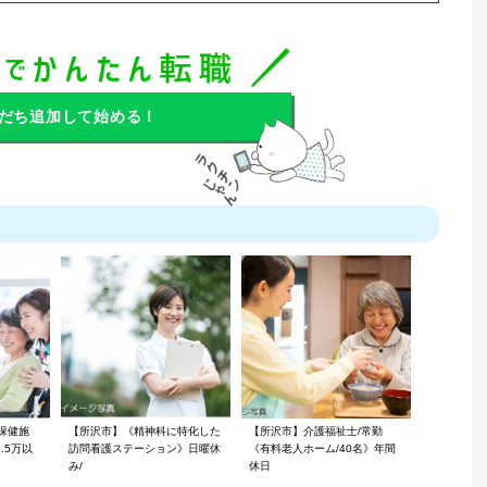
だち追加して始める！
保健施
【所沢市】《精神科に特化した
【所沢市】介護福祉士/常勤
.5万以
訪問看護ステーション》日曜休
《有料老人ホーム/40名》年間
み/
休日