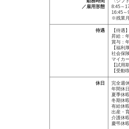
勤務時間

〈シフト
／雇用形態
8:45～
16:45
※残業月
待遇
【待遇】
昇給：年
賞与：年
【福利厚
社会保険
マイカー
【試用期
【受動
休日
完全週休
年間休日1
夏季休暇
冬期休暇
有給休暇
出産・育
介護休暇
慶弔休