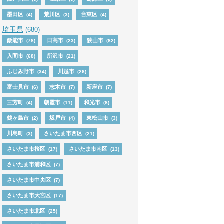
墨田区
荒川区
台東区
(4)
(3)
(4)
埼玉県
(680)
飯能市
日高市
狭山市
(78)
(23)
(82)
入間市
所沢市
(68)
(21)
ふじみ野市
川越市
(34)
(26)
富士見市
志木市
新座市
(6)
(7)
(7)
三芳町
朝霞市
和光市
(4)
(11)
(8)
鶴ヶ島市
坂戸市
東松山市
(2)
(4)
(3)
川島町
さいたま市西区
(3)
(21)
さいたま市桜区
さいたま市南区
(17)
(13)
さいたま市浦和区
(7)
さいたま市中央区
(7)
さいたま市大宮区
(17)
さいたま市北区
(25)