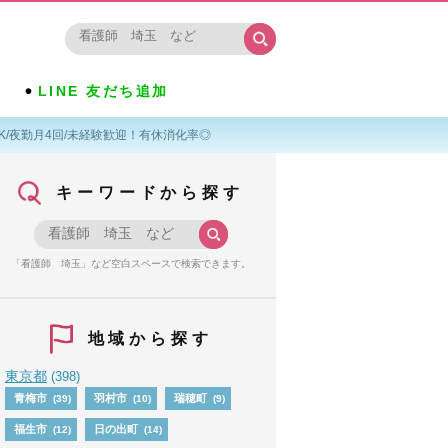
LINE 友だち追加
/夜勤月4回/未経験歓迎！有休消化率◎
キーワードから探す
「看護師 埼玉」など空白スペースで検索できます。
地域から探す
東京都
(398)
青梅市
羽村市
瑞穂町
(39)
(10)
(9)
福生市
日の出町
(12)
(14)