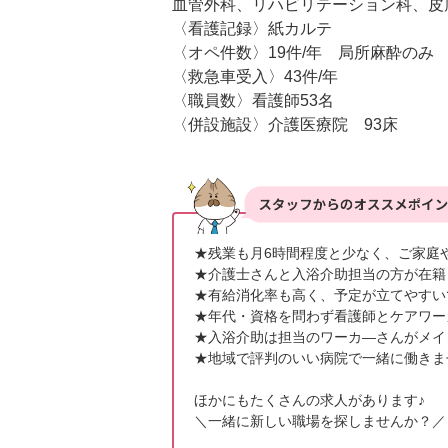
血管外科、リハビリテーション科、皮
〈看護記録〉紙カルテ

〈オペ件数〉19件/年　局所麻酔のみ

〈救急車受入〉43件/年

〈職員数〉看護師53名

〈併設施設〉介護医療院　93床
★残業も月6時間程度と少なく、ご家庭
★介護士さんと入浴介助担当の方が在籍
★有給消化率も高く、予定が立てやすいで
★年代・資格を問わず看護師とケアワー
★入浴介助は担当のワーカ―さんがメイ
★地域で評判のいい病院で一緒に働きま
ほかにもたくさんの求人があります♪

＼一緒に新しい職場を探しませんか？／