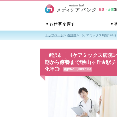
看護・
介護
お仕事を探す
トップページ
>
看護師
>
《ケアミックス病院144
《ケアミックス病院1
所沢市
期から療養まで/狭山ヶ丘★駅チカ
化率◎
案件No：j00973ns