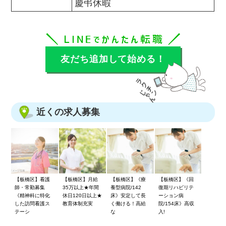
慶弔休暇
友だち追加して始める！
近くの求人募集
【板橋区】看護
【板橋区】月給
【板橋区】《療
【板橋区】《回
師・常勤募集
35万以上★年間
養型病院/142
復期リハビリテ
《精神科に特化
休日120日以上★
床》安定して長
ーション病
した訪問看護ス
教育体制充実
く働ける！高給
院/154床》高収
テーシ
な
入!