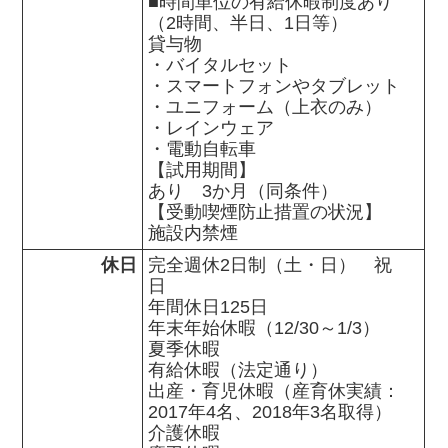
■時間単位の有給休暇制度あり
（2時間、半日、1日等）

貸与物

・バイタルセット

・スマートフォンやタブレット

・ユニフォーム（上衣のみ）

・レインウェア

・電動自転車

【試用期間】

あり　3か月（同条件）

【受動喫煙防止措置の状況】

施設内禁煙
休日
完全週休2日制（土・日）　祝
日　

年間休日125日

年末年始休暇（12/30～1/3）

夏季休暇　

有給休暇（法定通り）　

出産・育児休暇（産育休実績：
2017年4名、2018年3名取得）　

介護休暇
