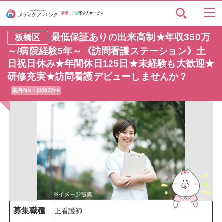
看護・
介護
系求人サービス
最低保証ありの出来高制★年収350万
板橋区
～/病院経験5年～《訪問看護ステーション》土
日祝日休み★年間休日125日★未経験も大歓迎★
研修充実★訪問看護デビューしませんか？
案件No：j00922ns
募集職種
正看護師