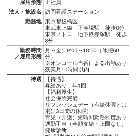
雇用形態
正社員
法人・施設名
訪問看護ステーション
勤務地
東京都板橋区                

東武東上線　下赤塚駅　徒歩8分

東京メトロ　地下鉄赤塚駅　徒歩
8分
勤務時間

月～金）9:00～18:00（休憩60
／雇用形態
分）

※オンコール当番による出勤あり

残業月10時間以内
待遇
【待遇】

昇給あり：年1回

【福利厚生】

社会保険完備

リフレッシュデー（有給休暇とは
別に3日間の休暇）

育児（介護）短時間勤務制度あり

通勤手当（全額支給・上限なし）

健康診断
