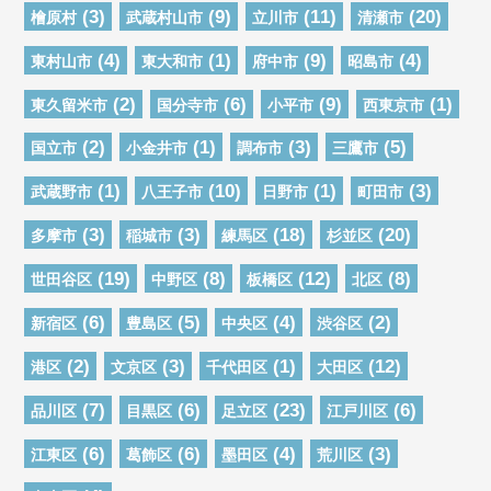
(3)
(9)
(11)
(20)
檜原村
武蔵村山市
立川市
清瀬市
(4)
(1)
(9)
(4)
東村山市
東大和市
府中市
昭島市
(2)
(6)
(9)
(1)
東久留米市
国分寺市
小平市
西東京市
(2)
(1)
(3)
(5)
国立市
小金井市
調布市
三鷹市
(1)
(10)
(1)
(3)
武蔵野市
八王子市
日野市
町田市
(3)
(3)
(18)
(20)
多摩市
稲城市
練馬区
杉並区
(19)
(8)
(12)
(8)
世田谷区
中野区
板橋区
北区
(6)
(5)
(4)
(2)
新宿区
豊島区
中央区
渋谷区
(2)
(3)
(1)
(12)
港区
文京区
千代田区
大田区
(7)
(6)
(23)
(6)
品川区
目黒区
足立区
江戸川区
(6)
(6)
(4)
(3)
江東区
葛飾区
墨田区
荒川区