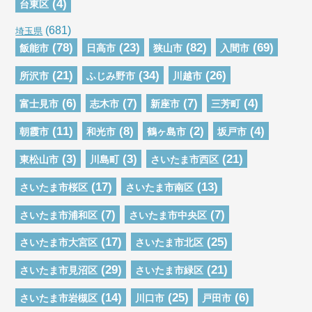
(4)
台東区
(681)
埼玉県
(78)
(23)
(82)
(69)
飯能市
日高市
狭山市
入間市
(21)
(34)
(26)
所沢市
ふじみ野市
川越市
(6)
(7)
(7)
(4)
富士見市
志木市
新座市
三芳町
(11)
(8)
(2)
(4)
朝霞市
和光市
鶴ヶ島市
坂戸市
(3)
(3)
(21)
東松山市
川島町
さいたま市西区
(17)
(13)
さいたま市桜区
さいたま市南区
(7)
(7)
さいたま市浦和区
さいたま市中央区
(17)
(25)
さいたま市大宮区
さいたま市北区
(29)
(21)
さいたま市見沼区
さいたま市緑区
(14)
(25)
(6)
さいたま市岩槻区
川口市
戸田市