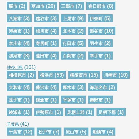
(2)
(20)
(7)
(8)
蕨市
草加市
三郷市
春日部市
(3)
(3)
(9)
(5)
八潮市
越谷市
上尾市
伊奈町
(1)
(4)
(2)
(10)
鴻巣市
桶川市
北本市
熊谷市
(4)
(1)
(5)
(2)
本庄市
寄居町
行田市
羽生市
(3)
(4)
(2)
(1)
加須市
蓮田市
白岡市
幸手市
(101)
神奈川県
(2)
(53)
(15)
(10)
相模原市
横浜市
横須賀市
川崎市
(4)
(4)
(3)
(2)
大和市
藤沢市
厚木市
海老名市
(1)
(1)
(1)
(1)
逗子市
鎌倉市
平塚市
秦野市
(1)
(1)
(1)
(1)
綾瀬市
伊勢原市
足柄上郡
足柄下郡
(41)
千葉県
(12)
(7)
(5)
(4)
千葉市
松戸市
流山市
船橋市