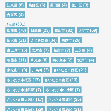
(6)
(6)
(4)
(3)
江東区
葛飾区
墨田区
荒川区
(4)
台東区
(681)
埼玉県
(78)
(23)
(82)
(69)
飯能市
日高市
狭山市
入間市
(21)
(34)
(26)
所沢市
ふじみ野市
川越市
(6)
(7)
(7)
(4)
富士見市
志木市
新座市
三芳町
(11)
(8)
(2)
(4)
朝霞市
和光市
鶴ヶ島市
坂戸市
(3)
(3)
(21)
東松山市
川島町
さいたま市西区
(17)
(13)
さいたま市桜区
さいたま市南区
(7)
(7)
さいたま市浦和区
さいたま市中央区
(17)
(25)
さいたま市大宮区
さいたま市北区
(29)
(21)
さいたま市見沼区
さいたま市緑区