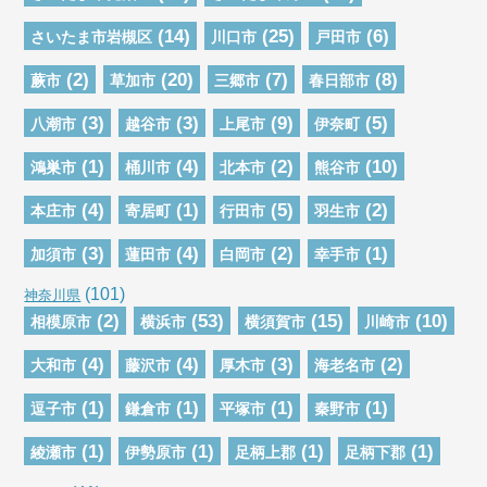
(14)
(25)
(6)
さいたま市岩槻区
川口市
戸田市
(2)
(20)
(7)
(8)
蕨市
草加市
三郷市
春日部市
(3)
(3)
(9)
(5)
八潮市
越谷市
上尾市
伊奈町
(1)
(4)
(2)
(10)
鴻巣市
桶川市
北本市
熊谷市
(4)
(1)
(5)
(2)
本庄市
寄居町
行田市
羽生市
(3)
(4)
(2)
(1)
加須市
蓮田市
白岡市
幸手市
(101)
神奈川県
(2)
(53)
(15)
(10)
相模原市
横浜市
横須賀市
川崎市
(4)
(4)
(3)
(2)
大和市
藤沢市
厚木市
海老名市
(1)
(1)
(1)
(1)
逗子市
鎌倉市
平塚市
秦野市
(1)
(1)
(1)
(1)
綾瀬市
伊勢原市
足柄上郡
足柄下郡