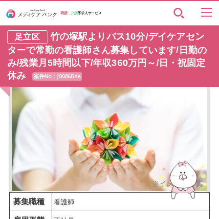
看護・
介護
系求人サービス
竹の塚駅よりバス10分/デイケアセン
足立区
ターで常勤の看護師さん募集しています/日勤の
み/残業月5時間以下/年収360万円～/日・祝固定
休み
案件No：j00865ns
募集職種
看護師