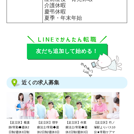
介護休暇

慶弔休暇

夏季・年末年始
友だち追加して始める！
近くの求人募集
【足立区】看護
【足立区】理学
【足立区】作業
【足立区】竹ノ
師/常勤◆週休2
療法士/常勤◆週
療法士/常勤◆週
塚駅よりバス10
日制/週休3日制
休2日制/週休3日
休2日制/週休3日
分★常勤ケアマ