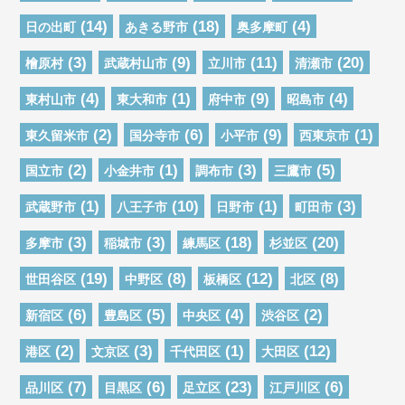
(14)
(18)
(4)
日の出町
あきる野市
奥多摩町
(3)
(9)
(11)
(20)
檜原村
武蔵村山市
立川市
清瀬市
(4)
(1)
(9)
(4)
東村山市
東大和市
府中市
昭島市
(2)
(6)
(9)
(1)
東久留米市
国分寺市
小平市
西東京市
(2)
(1)
(3)
(5)
国立市
小金井市
調布市
三鷹市
(1)
(10)
(1)
(3)
武蔵野市
八王子市
日野市
町田市
(3)
(3)
(18)
(20)
多摩市
稲城市
練馬区
杉並区
(19)
(8)
(12)
(8)
世田谷区
中野区
板橋区
北区
(6)
(5)
(4)
(2)
新宿区
豊島区
中央区
渋谷区
(2)
(3)
(1)
(12)
港区
文京区
千代田区
大田区
(7)
(6)
(23)
(6)
品川区
目黒区
足立区
江戸川区