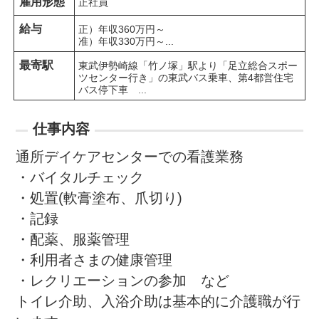
雇用形態
正社員
給与
正）年収360万円～

准）年収330万円～...
最寄駅
東武伊勢崎線「竹ノ塚」駅より「足立総合スポー
ツセンター行き」の東武バス乗車、第4都営住宅
バス停下車　...
仕事内容
通所デイケアセンターでの看護業務

・バイタルチェック

・処置(軟膏塗布、爪切り)

・記録

・配薬、服薬管理

・利用者さまの健康管理

・レクリエーションの参加　など

トイレ介助、入浴介助は基本的に介護職が行