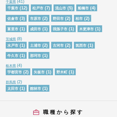
(41)
千葉県
(12)
(7)
(5)
(4)
千葉市
松戸市
流山市
船橋市
(3)
(2)
(2)
(2)
佐倉市
市原市
野田市
柏市
(1)
(1)
(1)
(1)
富里市
成田市
我孫子市
木更津市
(8)
茨城県
(1)
(2)
(2)
(1)
水戸市
土浦市
古河市
筑西市
(1)
(1)
牛久市
那珂市
(4)
栃木県
(2)
(1)
(1)
宇都宮市
矢板市
野木町
(2)
群馬県
(1)
(1)
太田市
館林市
職種から探す