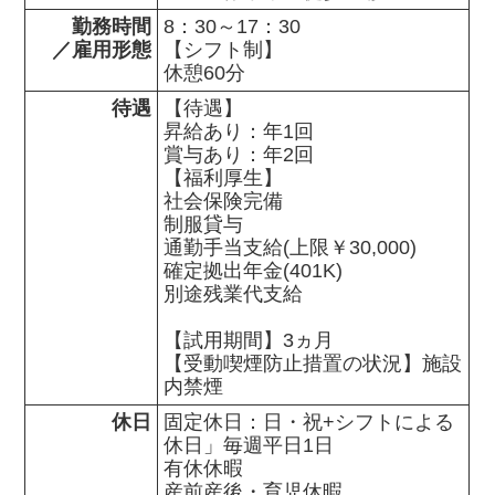
勤務時間

8：30～17：30

／雇用形態
【シフト制】

休憩60分
待遇
【待遇】

昇給あり：年1回

賞与あり：年2回

【福利厚生】

社会保険完備

制服貸与

通勤手当支給(上限￥30,000)

確定拠出年金(401K)

別途残業代支給

【試用期間】3ヵ月

【受動喫煙防止措置の状況】施設
内禁煙
休日
固定休日：日・祝+シフトによる
休日」毎週平日1日

有休休暇

産前産後・育児休暇
