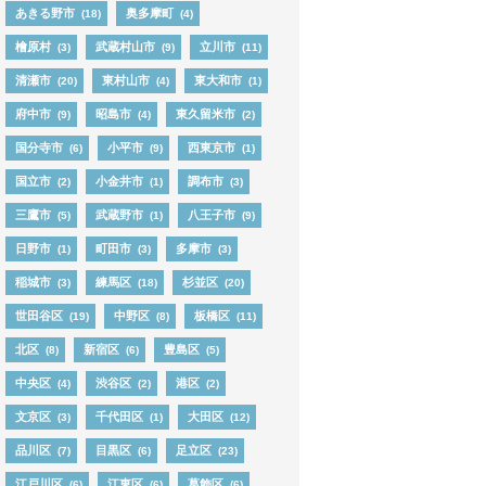
あきる野市
奥多摩町
(18)
(4)
檜原村
武蔵村山市
立川市
(3)
(9)
(11)
清瀬市
東村山市
東大和市
(20)
(4)
(1)
府中市
昭島市
東久留米市
(9)
(4)
(2)
国分寺市
小平市
西東京市
(6)
(9)
(1)
国立市
小金井市
調布市
(2)
(1)
(3)
三鷹市
武蔵野市
八王子市
(5)
(1)
(9)
日野市
町田市
多摩市
(1)
(3)
(3)
稲城市
練馬区
杉並区
(3)
(18)
(20)
世田谷区
中野区
板橋区
(19)
(8)
(11)
北区
新宿区
豊島区
(8)
(6)
(5)
中央区
渋谷区
港区
(4)
(2)
(2)
文京区
千代田区
大田区
(3)
(1)
(12)
品川区
目黒区
足立区
(7)
(6)
(23)
江戸川区
江東区
葛飾区
(6)
(6)
(6)