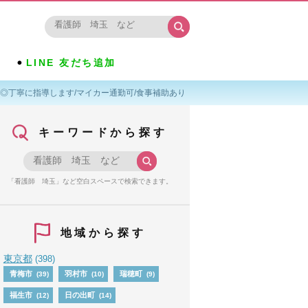
LINE 友だち追加
◎丁寧に指導します/マイカー通勤可/食事補助あり
キーワードから探す
「看護師 埼玉」など空白スペースで検索できます。
地域から探す
東京都
(398)
青梅市
羽村市
瑞穂町
(39)
(10)
(9)
福生市
日の出町
(12)
(14)