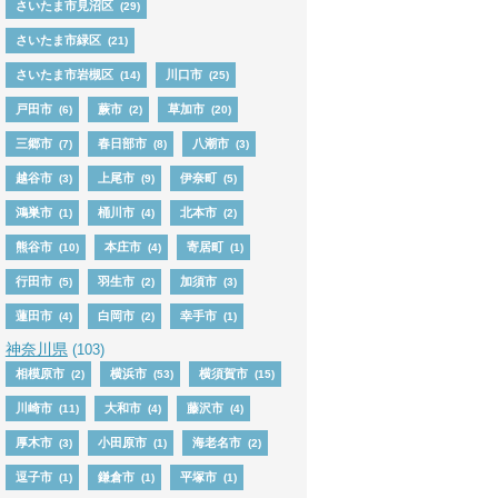
さいたま市見沼区
(29)
さいたま市緑区
(21)
さいたま市岩槻区
川口市
(14)
(25)
戸田市
蕨市
草加市
(6)
(2)
(20)
三郷市
春日部市
八潮市
(7)
(8)
(3)
越谷市
上尾市
伊奈町
(3)
(9)
(5)
鴻巣市
桶川市
北本市
(1)
(4)
(2)
熊谷市
本庄市
寄居町
(10)
(4)
(1)
行田市
羽生市
加須市
(5)
(2)
(3)
蓮田市
白岡市
幸手市
(4)
(2)
(1)
神奈川県
(103)
相模原市
横浜市
横須賀市
(2)
(53)
(15)
川崎市
大和市
藤沢市
(11)
(4)
(4)
厚木市
小田原市
海老名市
(3)
(1)
(2)
逗子市
鎌倉市
平塚市
(1)
(1)
(1)