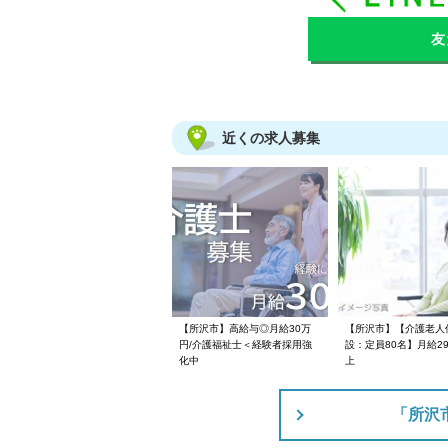
友
近くの求人募集
【所沢市】高給与◎月給30万
【所沢市】【介護老人
円/介護福祉士＜経験者採用強
設：定員80名】月給29
化中
上
「所沢