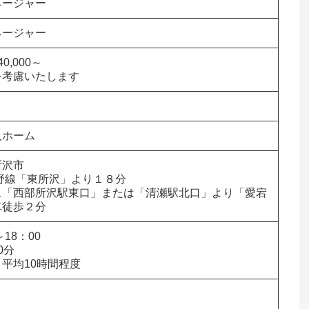
ネージャー
ネージャー
,000～

を考慮いたします
人ホーム
              

野線「東所沢」より１８分

ス「西部所沢駅東口」または「清瀬駅北口」より「愛宕
車徒歩２分
18：00

分

平均10時間程度



