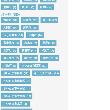
墨田区
荒川区
台東区
(4)
(3)
(4)
埼玉県
(680)
飯能市
日高市
狭山市
(78)
(23)
(82)
入間市
所沢市
(68)
(21)
ふじみ野市
川越市
(34)
(26)
富士見市
志木市
新座市
(6)
(7)
(7)
三芳町
朝霞市
和光市
(4)
(11)
(8)
鶴ヶ島市
坂戸市
東松山市
(2)
(4)
(3)
川島町
さいたま市西区
(3)
(21)
さいたま市桜区
さいたま市南区
(17)
(13)
さいたま市浦和区
(7)
さいたま市中央区
(7)
さいたま市大宮区
(17)
さいたま市北区
(25)