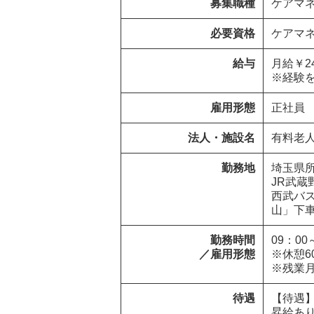
募集職種
ケアマ
必要資格
ケアマ
給与
月給￥240
※経験
雇用形態
正社員
法人・施設名
有料老
勤務地
埼玉県所沢市  
JR武蔵
西武バ
山」下
勤務時間

09：00～
／雇用形態
※休憩60
※残業月
待遇
【待遇】
昇給あり