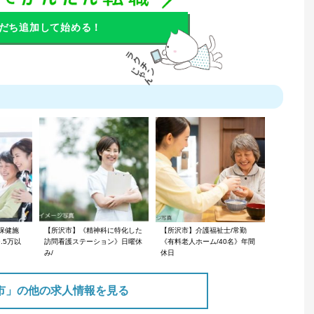
だち追加して始める！
保健施
【所沢市】《精神科に特化した
【所沢市】介護福祉士/常勤
.5万以
訪問看護ステーション》日曜休
《有料老人ホーム/40名》年間
み/
休日
市」の他の求人情報を見る