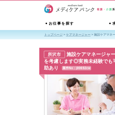
看護・
介護
お仕事を探す
トップページ
>
ケアマネージャー
>
施設ケアマネー
施設ケアマネージャー
所沢市
を考慮します◎実務未経験でも可
助あり
案件No：j00692cw