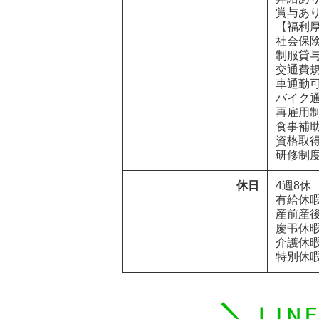
賞与あり
【福利厚
社会保険
制服貸与
交通費規定
車通勤可
バイク通
再雇用制
食事補助あ
資格取得
研修制
休日
4週8休

有給休暇
産前産後
慶弔休暇
介護休暇
特別休暇