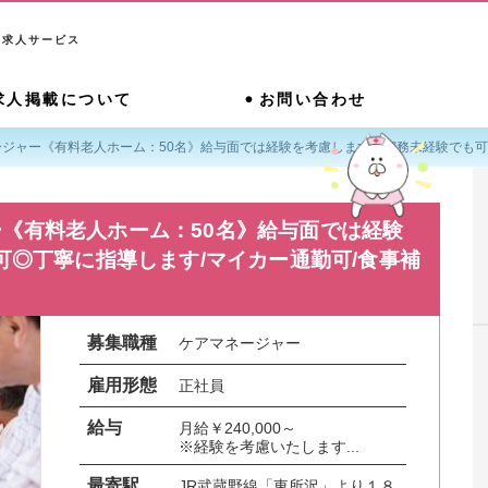
系求人サービス
求人掲載について
お問い合わせ
ジャー《有料老人ホーム：50名》給与面では経験を考慮します◎実務未経験でも可
《有料老人ホーム：50名》給与面では経験
◎丁寧に指導します/マイカー通勤可/食事補
募集職種
ケアマネージャー
雇用形態
正社員
給与
月給￥240,000～

※経験を考慮いたします...
最寄駅
JR武蔵野線「東所沢」より１８