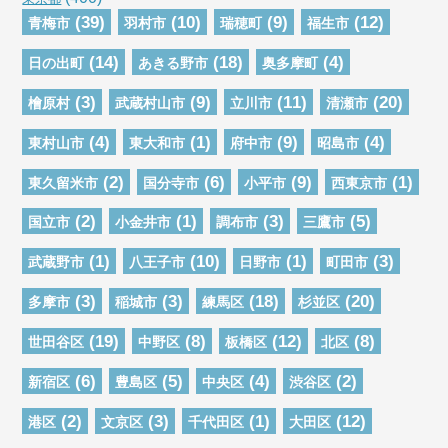
(39)
(10)
(9)
(12)
青梅市
羽村市
瑞穂町
福生市
(14)
(18)
(4)
日の出町
あきる野市
奥多摩町
(3)
(9)
(11)
(20)
檜原村
武蔵村山市
立川市
清瀬市
(4)
(1)
(9)
(4)
東村山市
東大和市
府中市
昭島市
(2)
(6)
(9)
(1)
東久留米市
国分寺市
小平市
西東京市
(2)
(1)
(3)
(5)
国立市
小金井市
調布市
三鷹市
(1)
(10)
(1)
(3)
武蔵野市
八王子市
日野市
町田市
(3)
(3)
(18)
(20)
多摩市
稲城市
練馬区
杉並区
(19)
(8)
(12)
(8)
世田谷区
中野区
板橋区
北区
(6)
(5)
(4)
(2)
新宿区
豊島区
中央区
渋谷区
(2)
(3)
(1)
(12)
港区
文京区
千代田区
大田区