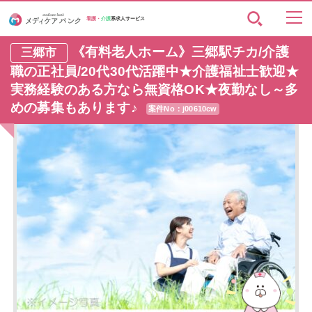
看護・
介護
系求人サービス
《有料老人ホーム》三郷駅チカ/介護
三郷市
職の正社員/20代30代活躍中★介護福祉士歓迎★
実務経験のある方なら無資格OK★夜勤なし～多
めの募集もあります♪
案件No：j00610cw