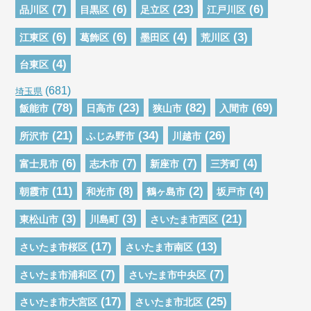
(7)
(6)
(23)
(6)
品川区
目黒区
足立区
江戸川区
(6)
(6)
(4)
(3)
江東区
葛飾区
墨田区
荒川区
(4)
台東区
(681)
埼玉県
(78)
(23)
(82)
(69)
飯能市
日高市
狭山市
入間市
(21)
(34)
(26)
所沢市
ふじみ野市
川越市
(6)
(7)
(7)
(4)
富士見市
志木市
新座市
三芳町
(11)
(8)
(2)
(4)
朝霞市
和光市
鶴ヶ島市
坂戸市
(3)
(3)
(21)
東松山市
川島町
さいたま市西区
(17)
(13)
さいたま市桜区
さいたま市南区
(7)
(7)
さいたま市浦和区
さいたま市中央区
(17)
(25)
さいたま市大宮区
さいたま市北区