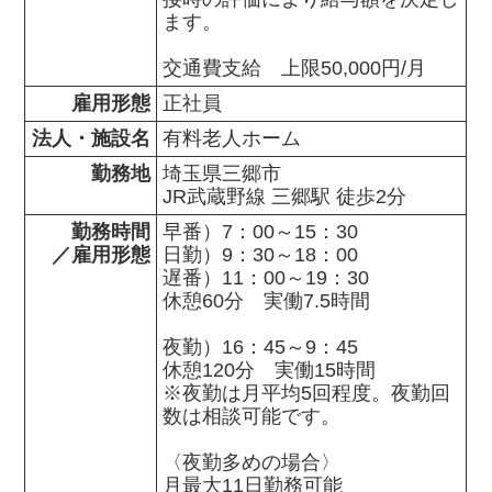
ます。 　

交通費支給　上限50,000円/月
雇用形態
正社員
法人・施設名
有料老人ホーム
勤務地
埼玉県三郷市                

JR武蔵野線 三郷駅 徒歩2分
勤務時間

早番）7：00～15：30

／雇用形態
日勤）9：30～18：00

遅番）11：00～19：30

休憩60分　実働7.5時間

夜勤）16：45～9：45

休憩120分　実働15時間

※夜勤は月平均5回程度。夜勤回
数は相談可能です。

〈夜勤多めの場合〉

月最大11日勤務可能
