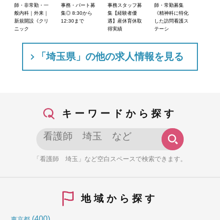
師・非常勤・一
事務・パート募
事務スタッフ募
師・常勤募集
般内科｜外来｜
集◎ 8:30から
集【経験者優
《精神科に特化
新規開設《クリ
12:30まで
遇】産休育休取
した訪問看護ス
ニック
得実績
テーシ
「埼玉県」の他の求人情報を見る
キーワードから探す
「看護師 埼玉」など空白スペースで検索できます。
地域から探す
(400)
東京都