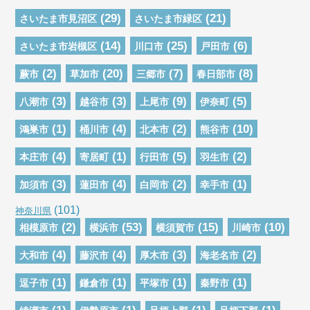
(29)
(21)
さいたま市見沼区
さいたま市緑区
(14)
(25)
(6)
さいたま市岩槻区
川口市
戸田市
(2)
(20)
(7)
(8)
蕨市
草加市
三郷市
春日部市
(3)
(3)
(9)
(5)
八潮市
越谷市
上尾市
伊奈町
(1)
(4)
(2)
(10)
鴻巣市
桶川市
北本市
熊谷市
(4)
(1)
(5)
(2)
本庄市
寄居町
行田市
羽生市
(3)
(4)
(2)
(1)
加須市
蓮田市
白岡市
幸手市
(101)
神奈川県
(2)
(53)
(15)
(10)
相模原市
横浜市
横須賀市
川崎市
(4)
(4)
(3)
(2)
大和市
藤沢市
厚木市
海老名市
(1)
(1)
(1)
(1)
逗子市
鎌倉市
平塚市
秦野市