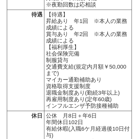
※夜勤回数は応相談
待遇
【待遇】

昇給あり　年1回　※本人の業務
成績による

賞与あり　年2回　※本人の業務
成績による

【福利厚生】

社会保険完備

制服貸与

交通費支給(規定内月額￥50,000
まで)

マイカー通勤補助あり

資格取得支援制度

退職金制度あり(勤続3年以上)

再雇用制度あり(定年60歳)

インフルエンザ予防接種補助
休日
公休　月8日＋年6日

年間休日102日

有給休暇(入職6ケ月経過後10日付
与)
