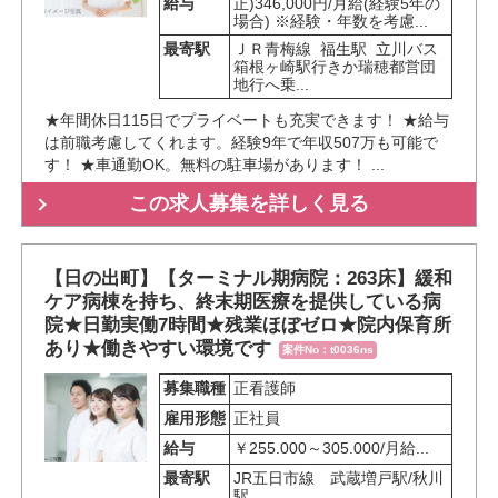
給与
正)346,000円/月給(経験5年の
場合) ※経験・年数を考慮...
最寄駅
ＪＲ青梅線  福生駅  立川バス
箱根ヶ崎駅行きか瑞穂都営団
地行へ乗...
★年間休日115日でプライベートも充実できます！ ★給与
は前職考慮してくれます。経験9年で年収507万も可能で
す！ ★車通勤OK。無料の駐車場があります！ ...
この求人募集を詳しく見る
【日の出町】【ターミナル期病院：263床】緩和
ケア病棟を持ち、終末期医療を提供している病
院★日勤実働7時間★残業ほぼゼロ★院内保育所
あり★働きやすい環境です
案件No：t0036ns
募集職種
正看護師
雇用形態
正社員
給与
￥255.000～305.000/月給...
最寄駅
JR五日市線　武蔵増戸駅/秋川
駅...