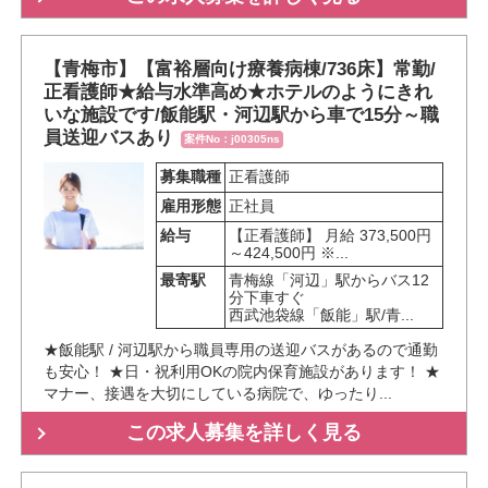
【青梅市】【富裕層向け療養病棟/736床】常勤/
正看護師★給与水準高め★ホテルのようにきれ
いな施設です/飯能駅・河辺駅から車で15分～職
員送迎バスあり
案件No：j00305ns
募集職種
正看護師
雇用形態
正社員
給与
【正看護師】 月給 373,500円
～424,500円 ※...
最寄駅
青梅線「河辺」駅からバス12
分下車すぐ

西武池袋線「飯能」駅/青...
★飯能駅 / 河辺駅から職員専用の送迎バスがあるので通勤
も安心！ ★日・祝利用OKの院内保育施設があります！ ★
マナー、接遇を大切にしている病院で、ゆったり...
この求人募集を詳しく見る