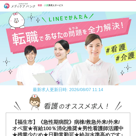
看護・
介護
系求人サービス
最新求人更新日時: 2026/08/07 11:14
【福生市】《急性期病院》病棟/救急外来/外来/
オペ室★有給100％消化推奨★男性看護師活躍中
★残業少なめ★日勤常勤可★給与水準高めです♪