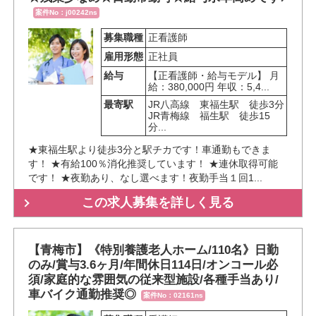
案件No：j00242ns
募集職種
正看護師
雇用形態
正社員
給与
【正看護師・給与モデル】 月
給：380,000円 年収：5,4...
最寄駅
JR八高線　東福生駅　徒歩3分

JR青梅線　福生駅　徒歩15
分...
★東福生駅より徒歩3分と駅チカです！車通勤もできま
す！ ★有給100％消化推奨しています！ ★連休取得可能
です！ ★夜勤あり、なし選べます！夜勤手当１回1...
この求人募集を詳しく見る
【青梅市】《特別養護老人ホーム/110名》日勤
のみ/賞与3.6ヶ月/年間休日114日/オンコール必
須/家庭的な雰囲気の従来型施設/各種手当あり/
車バイク通勤推奨◎
案件No：02161ns