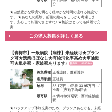
最寄駅
JR八高線　箱根ヶ崎駅　車10
分...
★自然豊かな環境で明るく穏やかな時間の流れる施設で
す。 ★あなたの経験、前職の給与をしっかり考慮しま
す。安心して転職できますね♪ ★施設はとっても綺麗で充
実...
この求人募集を詳しく見る
【青梅市】一般病院【病棟】未経験可★ブラン
ク可★残業ほぼなし★有給消化率高め★車通勤
可★単身寮・家族寮あります♪
案件No：j00054ns
募集職種
正看護師、准看護師
雇用形態
正社員
給与
38.1万円～/正看 33.95万円～/
准看 （夜勤平均4回含...
最寄駅
JR青梅線河辺駅・西武線飯能
駅...
★バックアップ体制充実のため、ブランクある方も、未経