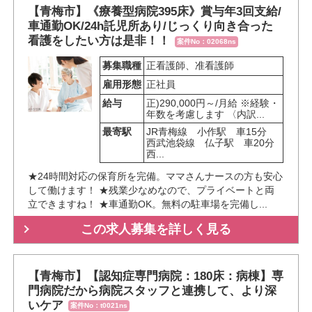
【青梅市】《療養型病院395床》賞与年3回支給/
車通勤OK/24h託児所あり/じっくり向き合った
看護をしたい方は是非！！
案件No：02068ns
募集職種
正看護師、准看護師
雇用形態
正社員
給与
正)290,000円～/月給 ※経験・
年数を考慮します 〈内訳...
最寄駅
JR青梅線　小作駅　車15分

西武池袋線　仏子駅　車20分

西...
★24時間対応の保育所を完備。ママさんナースの方も安心
して働けます！ ★残業少なめなので、プライベートと両
立できますね！ ★車通勤OK。無料の駐車場を完備し...
この求人募集を詳しく見る
【青梅市】【認知症専門病院：180床：病棟】専
門病院だから病院スタッフと連携して、より深
いケア
案件No：t0021ns