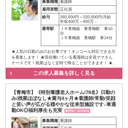
募集職種
看護師
雇用形態
正社員
給与
260,000円～320,000円/月給
年収400万～450万...
最寄駅
ＪＲ青梅線　東青梅駅　車10
分

ＪＲ青梅線　青梅駅　車14分

...
★人気の日勤のみのお仕事です！オンコール対応できる方
を募集します！ ★現在働いている看護師は全員ママさん
ナースです！残業はなく定時で帰ることができます！ ★...
この求人募集を詳しく見る
【青梅市】《特別養護老人ホーム/78名》日勤の
み/残業ほぼなし★賞与4ヶ月★看護師/常勤/笑顔
と笑い声が広がる穏やかな従来型施設です♪車通
勤OK◎福利厚生も充実
案件No：02160ns
募集職種
看護師