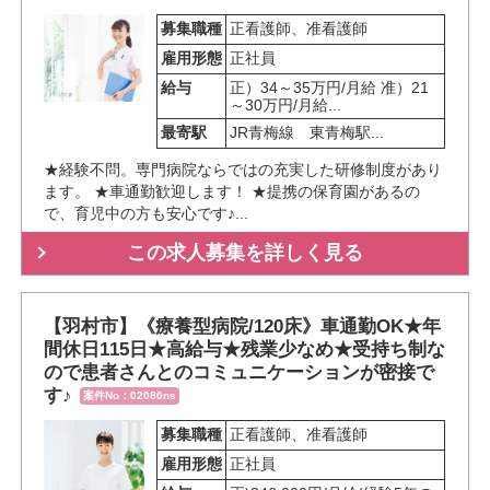
募集職種
正看護師、准看護師
雇用形態
正社員
給与
正）34～35万円/月給 准）21
～30万円/月給...
最寄駅
JR青梅線　東青梅駅...
★経験不問。専門病院ならではの充実した研修制度があり
ます。 ★車通勤歓迎します！ ★提携の保育園があるの
で、育児中の方も安心です♪...
この求人募集を詳しく見る
【羽村市】《療養型病院/120床》車通勤OK★年
間休日115日★高給与★残業少なめ★受持ち制な
ので患者さんとのコミュニケーションが密接で
す♪
案件No：02080ns
募集職種
正看護師、准看護師
雇用形態
正社員