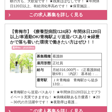
験の方も、大歓迎です！ ★残業ほぼなしです！ ★年間休
日120日以上、有給消化率高めです！ ★保育施設...
この求人募集を詳しく見る
【青梅市】《療養型病院/124床》年間休日120日
以上/車通勤OK/青梅駅より送迎バスあり★緑豊
かで落ち着いた環境で働きたい方はぜひ！！
案件No：j01039ns
募集職種
看護師
雇用形態
正社員
給与
月給316,000円～（正看護師経
験6年） 〈内訳〉 基本給：...
最寄駅
ＪＲ青梅線　青梅駅から徒歩
13分...
★青梅駅から送迎バスあり！ ★年間休日120日以上でプラ
イベート充実できますね！ ★病棟経験ある方優遇！ ★20
～30代の方活躍中です！ ★夜勤帯は看護...
この求人募集を詳しく見る